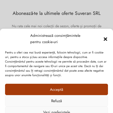
Abonează-te la ultimele oferte Suveran SRL
Nu rata cele mai noi colecții de sezon, oferte și promoții de
nerefuzat.
Administrează consimțămintele
pentru cookie-uri
Pentru a oferi cea mai bună experiență, folosim tehnologii, cum ar fi cookie-
uri, pentru a stoca și/sau accesa informațiile despre dispozitive.
Consimțământul pentru aceste tehnologii ne permite să procesăm date, cum ar
fi comportamentul de navigare sau ID-uri unice pe acest site. Dacă nu îți dai
consimțământul sau îți retragi consimțământul dat poate avea afecte negative
asupra unor anumite funcționalități și funcții.
Acceptă
Refuză
Cum vă putem ajuta?
Politica de confidențialitate
Vezi preferințele