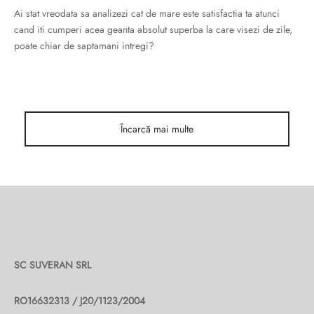
ri cadou
e piele naturală
i cadou
ridge
Ai stat vreodata sa analizezi cat de mare este satisfactia ta atunci
cand iti cumperi acea geanta absolut superba la care visezi de zile,
ia
poate chiar de saptamani intregi?
n Italy
 Sport
no Firenze – Ermanno Scervino
Încarcă mai multe
Salvatelli
egorio
i
Tonelli
SC SUVERAN SRL
RO16632313 / J20/1123/2004
o Orlandi