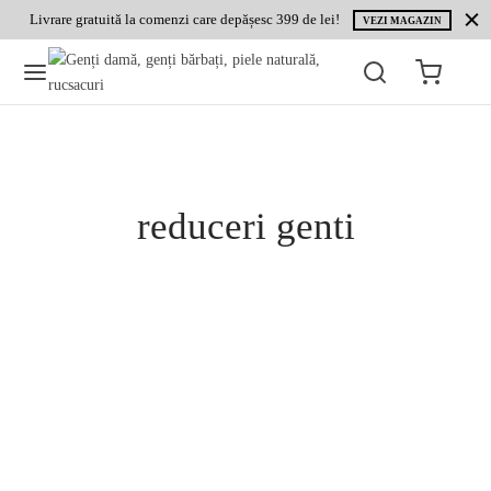
Livrare gratuită la comenzi care depășesc 399 de lei!
VEZI MAGAZIN
reduceri genti
BLOG
Colectia de posete si genti de firma ERM
SCERVINO acum redusa cu 20 % !