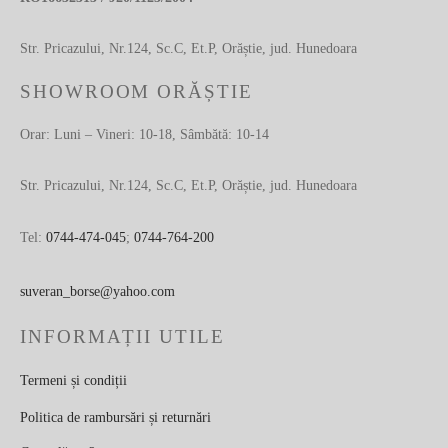
Str. Pricazului, Nr.124, Sc.C, Et.P, Orăștie, jud. Hunedoara
SHOWROOM ORĂȘTIE
Orar: Luni – Vineri: 10-18, Sâmbătă: 10-14
Str. Pricazului, Nr.124, Sc.C, Et.P, Orăștie, jud. Hunedoara
Tel:
0744-474-045
;
0744-764-200
suveran_borse@yahoo.com
INFORMAȚII UTILE
Termeni și condiții
Politica de rambursări și returnări