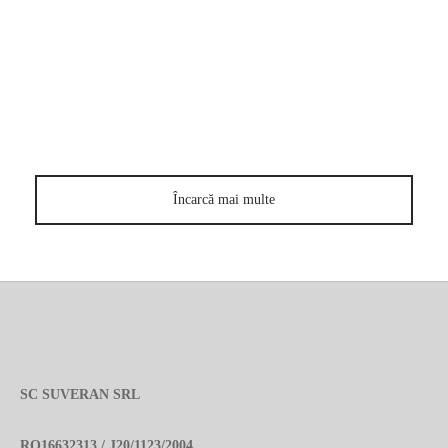
12 iunie 2017
Încarcă mai multe
SC SUVERAN SRL
RO16632313 / J20/1123/2004