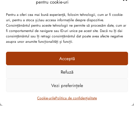
pentru cookie-uri
Pentru a oferi cea mai bună experiență, folosim tehnologii, cum ar fi cookie-
uri, pentru a stoca și/sau accesa informațiile despre dispozitive.
Consimțământul pentru aceste tehnologii ne permite să procesăm date, cum ar
Abonează-te la ultimele oferte Suveran SRL
fi comportamentul de navigare sau ID-uri unice pe acest site. Dacă nu îți dai
consimțământul sau îți retragi consimțământul dat poate avea afecte negative
asupra unor anumite funcționalități și funcții.
Nu rata cele mai noi colecții de sezon, oferte și promoții de
nerefuzat.
Acceptă
Refuză
Cum vă putem ajuta?
Open
Vezi preferințele
chaty
Cookie-urile
Politica de confidențialitate