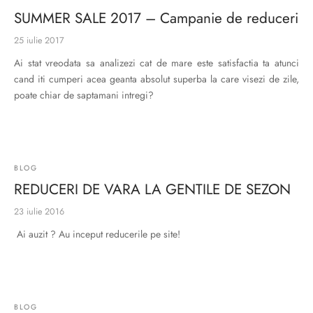
ri cadou
e piele naturală
i cadou
ridge
SUMMER SALE 2017 – Campanie de reduceri
ia
25 iulie 2017
n Italy
Ai stat vreodata sa analizezi cat de mare este satisfactia ta atunci
cand iti cumperi acea geanta absolut superba la care visezi de zile,
 Sport
poate chiar de saptamani intregi?
no Firenze – Ermanno Scervino
Salvatelli
BLOG
egorio
REDUCERI DE VARA LA GENTILE DE SEZON
i
23 iulie 2016
Ai auzit ? Au inceput reducerile pe site!
Tonelli
o Orlandi
BLOG