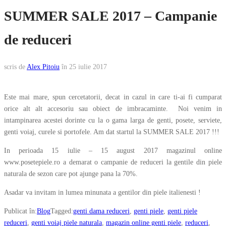
SUMMER SALE 2017 – Campanie
de reduceri
scris de
Alex Pitoiu
în
25 iulie 2017
Este mai mare, spun cercetatorii, decat in cazul in care ti-ai fi cumparat
orice alt alt accesoriu sau obiect de imbracaminte. Noi venim in
intampinarea acestei dorinte cu la o gama larga de genti, posete, serviete,
genti voiaj, curele si portofele. Am dat startul la SUMMER SALE 2017 !!!
In perioada 15 iulie – 15 august 2017 magazinul online
www.posetepiele.ro a demarat o campanie de reduceri la gentile din piele
naturala de sezon care pot ajunge pana la 70%.
Asadar va invitam in lumea minunata a gentilor din piele italienesti !
Publicat în:
Blog
Tagged:
genti dama reduceri
,
genti piele
,
genti piele
reduceri
,
genti voiaj piele naturala
,
magazin online genti piele
,
reduceri
,