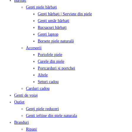
Bărbați
Genți piele bărbați
Genți bărbați | Serviete din piele
Genți umăr bărbați
Rucsacuri bărbați
Genți laptop
Borsete piele naturală
Accesorii
Portofele piele
Curele din piele
Portcarduri și portchei
Altele
Seturi cadou
Carduri cadou
Genti de voiaj
Outlet
Genți piele reduceri
Genti ieftine din piele naturala
Branduri
Ripani