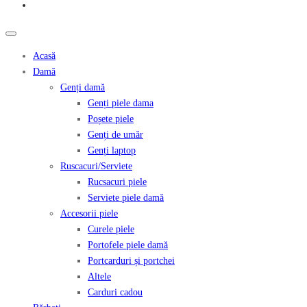
Acasă
Damă
Genți damă
Genți piele dama
Poșete piele
Genți de umăr
Genți laptop
Ruscacuri/Serviete
Rucsacuri piele
Serviete piele damă
Accesorii piele
Curele piele
Portofele piele damă
Portcarduri și portchei
Altele
Carduri cadou