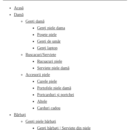
Acasă
Damă
Genți damă
Genți piele dama
Poșete piele
Genți de umăr
Genți laptop
Ruscacuri/Serviete
Rucsacuri piele
Serviete piele damă
Accesorii piele
Curele piele
Portofele piele damă
Portcarduri și portchei
Altele
Carduri cadou
Bărbați
Genți piele bărbați
Genți bărbați | Serviete din piele