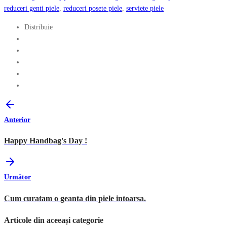
reduceri genti piele
,
reduceri posete piele
,
serviete piele
Distribuie
Anterior
Happy Handbag's Day !
Următor
Cum curatam o geanta din piele intoarsa.
Articole din aceeași categorie