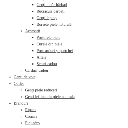
Genți umăr bărbați
Rucsacuri bărbați
Genți laptop
Borsete piele naturală
Accesorii
Portofele piele
Curele din piele
Portcarduri și portchei
Altele
Seturi cadou
Carduri cadou
Genti de voiaj
Outlet
Genți piele reduceri
Genti ieftine din piele naturala
Branduri
Ripani
Cromia
Piquadro