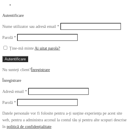
Autentificare
Obligatoriu
Nume utilizator sau adresă email
*
Obligatoriu
Parolă
*
Ține-mă minte
Ai uitat parola?
Autentificare
Nu sunteți client?
Înregistrare
Înregistrare
Obligatoriu
Adresă email
*
Obligatoriu
Parolă
*
Datele personale vor fi folosite pentru a-ți susține experiența pe acest site
web, pentru a administra accesul la contul tău și pentru alte scopuri descrise
în
politică de confidențialitate
.