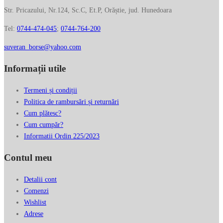
Str. Pricazului, Nr.124, Sc.C, Et.P, Orăștie, jud. Hunedoara
Tel:
0744-474-045
;
0744-764-200
suveran_borse@yahoo.com
Informații utile
Termeni și condiții
Politica de rambursări și returnări
Cum plătesc?
Cum cumpăr?
Informatii Ordin 225/2023
Contul meu
Detalii cont
Comenzi
Wishlist
Adrese