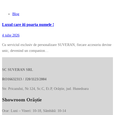
Blog
Luxul care iti poarta numele !
4 iulie 2026
Cu serviciul exclusiv de personalizare SUVERAN, fiecare accesoriu devine
unic, devenind un companion…
SC SUVERAN SRL
RO16632313 / J20/1123/2004
Str. Pricazului, Nr.124, Sc.C, Et.P, Orăștie, jud. Hunedoara
Showroom Orăștie
Orar: Luni – Vineri: 10-18, Sâmbătă: 10-14