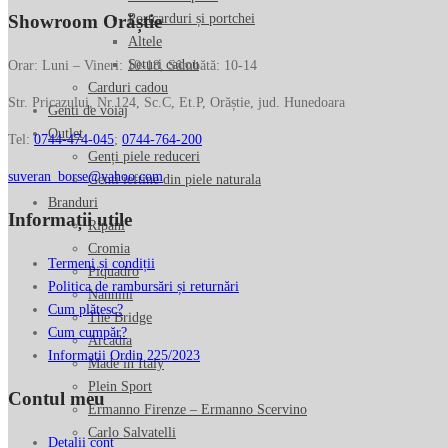
Portcarduri și portchei
Showroom Orăștie
Altele
Seturi cadou
Orar: Luni – Vineri: 10-18, Sâmbătă: 10-14
Carduri cadou
Str. Pricazului, Nr.124, Sc.C, Et.P, Orăștie, jud. Hunedoara
Genti de voiaj
Outlet
Tel:
0744-474-045
;
0744-764-200
Genți piele reduceri
suveran_borse@yahoo.com
Genti ieftine din piele naturala
Branduri
Informații utile
Ripani
Cromia
Termeni și condiții
Piquadro
Politica de rambursări și returnări
Nannini
Cum plătesc?
The Bridge
Cum cumpăr?
Arcadia
Informatii Ordin 225/2023
Made in Italy
Plein Sport
Contul meu
Ermanno Firenze – Ermanno Scervino
Carlo Salvatelli
Detalii cont