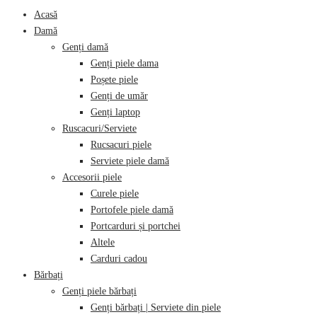
category:
Acasă
Damă
Genți damă
Genți piele dama
Poșete piele
Genți de umăr
Genți laptop
Ruscacuri/Serviete
Rucsacuri piele
Serviete piele damă
Accesorii piele
Curele piele
Portofele piele damă
Portcarduri și portchei
Altele
Carduri cadou
Bărbați
Genți piele bărbați
Genți bărbați | Serviete din piele