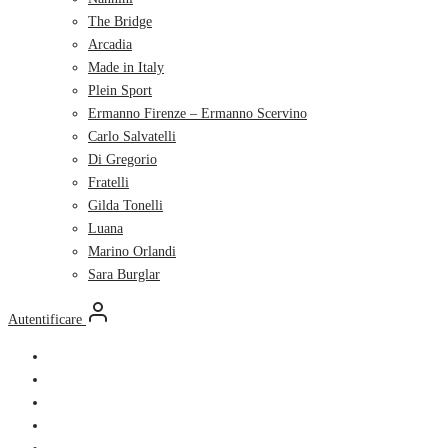
The Bridge
Arcadia
Made in Italy
Plein Sport
Ermanno Firenze – Ermanno Scervino
Carlo Salvatelli
Di Gregorio
Fratelli
Gilda Tonelli
Luana
Marino Orlandi
Sara Burglar
Autentificare