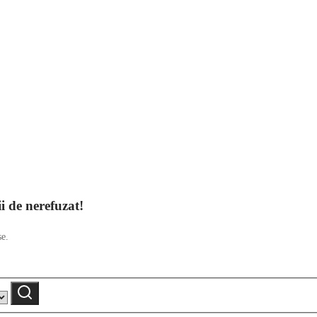
ii de nerefuzat!
se.
Caută