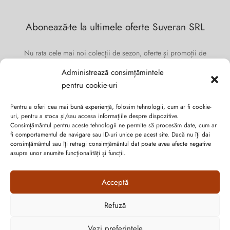
Abonează-te la ultimele oferte Suveran SRL
Nu rata cele mai noi colecții de sezon, oferte și promoții de
nerefuzat.
Administrează consimțămintele
pentru cookie-uri
Pentru a oferi cea mai bună experiență, folosim tehnologii, cum ar fi cookie-
uri, pentru a stoca și/sau accesa informațiile despre dispozitive.
Consimțământul pentru aceste tehnologii ne permite să procesăm date, cum ar
fi comportamentul de navigare sau ID-uri unice pe acest site. Dacă nu îți dai
consimțământul sau îți retragi consimțământul dat poate avea afecte negative
asupra unor anumite funcționalități și funcții.
Acceptă
Refuză
Cum vă putem ajuta?
Politica de confidențialitate
Vezi preferințele