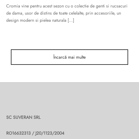
ri cadou
e piele naturală
i cadou
ridge
Cromia vine pentru acest sezon cu o colectie de genti si rucsacuri
de dama, usor de distins de toate celelalte, prin accesoriile, un
ia
design modern si pielea naturala […]
n Italy
 Sport
no Firenze – Ermanno Scervino
Încarcă mai multe
Salvatelli
egorio
i
Tonelli
SC SUVERAN SRL
RO16632313 / J20/1123/2004
o Orlandi