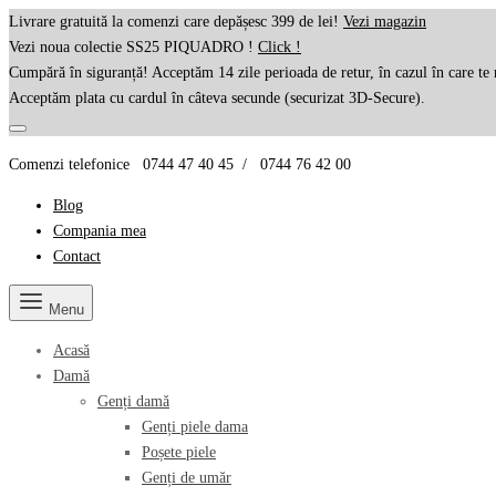
Livrare gratuită la comenzi care depășesc 399 de lei!
Vezi magazin
Vezi noua colectie SS25 PIQUADRO !
Click !
Cumpără în siguranță! Acceptăm 14 zile perioada de retur, în cazul în care te 
Acceptăm plata cu cardul în câteva secunde (securizat 3D-Secure).
Comenzi telefonice 0744 47 40 45 / 0744 76 42 00
Blog
Compania mea
Contact
Menu
Acasă
Damă
Genți damă
Genți piele dama
Poșete piele
Genți de umăr