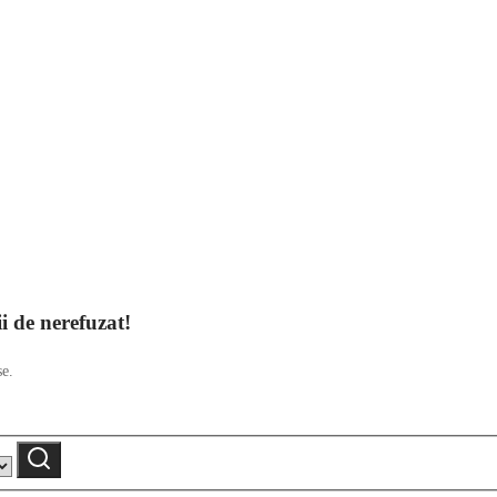
ii de nerefuzat!
se.
Caută