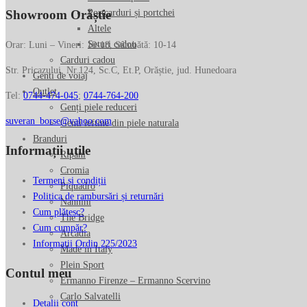
Portcarduri și portchei
Showroom Orăștie
Altele
Seturi cadou
Orar: Luni – Vineri: 10-18, Sâmbătă: 10-14
Carduri cadou
Str. Pricazului, Nr.124, Sc.C, Et.P, Orăștie, jud. Hunedoara
Genti de voiaj
Outlet
Tel:
0744-474-045
;
0744-764-200
Genți piele reduceri
suveran_borse@yahoo.com
Genti ieftine din piele naturala
Branduri
Informații utile
Ripani
Cromia
Termeni și condiții
Piquadro
Politica de rambursări și returnări
Nannini
Cum plătesc?
The Bridge
Cum cumpăr?
Arcadia
Informatii Ordin 225/2023
Made in Italy
Plein Sport
Contul meu
Ermanno Firenze – Ermanno Scervino
Carlo Salvatelli
Detalii cont