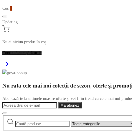
Coș
0
Updating…
Nu ai niciun produs în coș.
Continuă cumpărăturile
Nu rata cele mai noi colecții de sezon, oferte și promoț
Abonează-te la ultimele noastre oferte și vei fi în trend cu cele mai noi produ
Caută
Narrow
după:
by