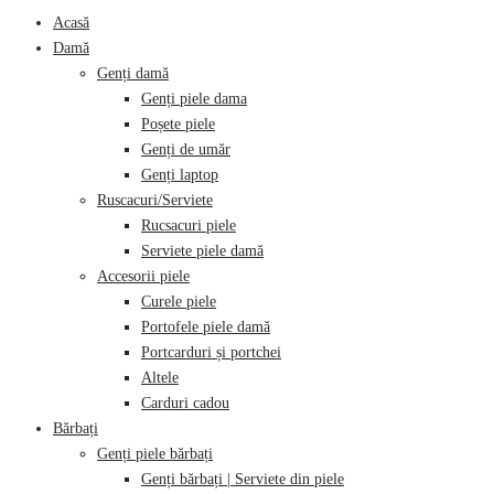
category:
Acasă
Damă
Genți damă
Genți piele dama
Poșete piele
Genți de umăr
Genți laptop
Ruscacuri/Serviete
Rucsacuri piele
Serviete piele damă
Accesorii piele
Curele piele
Portofele piele damă
Portcarduri și portchei
Altele
Carduri cadou
Bărbați
Genți piele bărbați
Genți bărbați | Serviete din piele