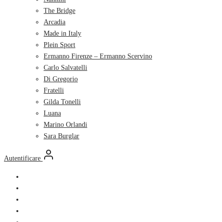
The Bridge
Arcadia
Made in Italy
Plein Sport
Ermanno Firenze – Ermanno Scervino
Carlo Salvatelli
Di Gregorio
Fratelli
Gilda Tonelli
Luana
Marino Orlandi
Sara Burglar
Autentificare