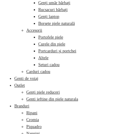
Genți umăr bărbați
Rucsacuri bărbați
Genți laptop
Borsete piele naturală
Accesorii
Portofele piele
Curele din piele
Portcarduri și portchei
Altele
Seturi cadou
Carduri cadou
Genti de voiaj
Outlet
Genți piele reduceri
Genti ieftine din piele naturala
Branduri
Ripani
Cromia
Piquadro
Nannini