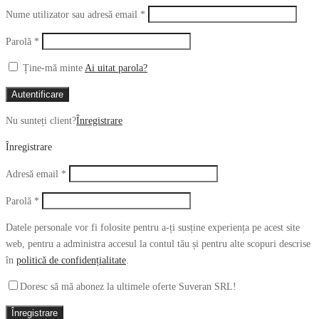
Obligatoriu
Nume utilizator sau adresă email
*
Obligatoriu
Parolă
*
Ține-mă minte
Ai uitat parola?
Autentificare
Nu sunteți client?
Înregistrare
Înregistrare
Obligatoriu
Adresă email
*
Obligatoriu
Parolă
*
Datele personale vor fi folosite pentru a-ți susține experiența pe acest site
web, pentru a administra accesul la contul tău și pentru alte scopuri descrise
în
politică de confidențialitate
.
Doresc să mă abonez la ultimele oferte Suveran SRL!
Înregistrare