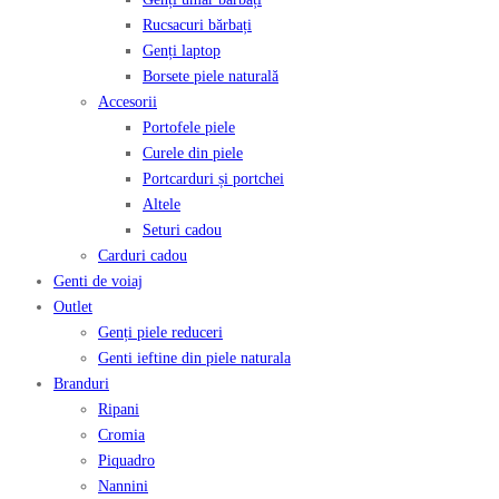
Rucsacuri bărbați
Genți laptop
Borsete piele naturală
Accesorii
Portofele piele
Curele din piele
Portcarduri și portchei
Altele
Seturi cadou
Carduri cadou
Genti de voiaj
Outlet
Genți piele reduceri
Genti ieftine din piele naturala
Branduri
Ripani
Cromia
Piquadro
Nannini