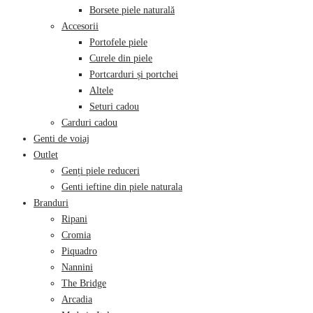
Borsete piele naturală
Accesorii
Portofele piele
Curele din piele
Portcarduri și portchei
Altele
Seturi cadou
Carduri cadou
Genti de voiaj
Outlet
Genți piele reduceri
Genti ieftine din piele naturala
Branduri
Ripani
Cromia
Piquadro
Nannini
The Bridge
Arcadia