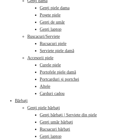
Genți damă
Genți piele dama
Poșete piele
Genți de umăr
Genți laptop
Ruscacuri/Serviete
Rucsacuri piele
Serviete piele damă
Accesorii piele
Curele piele
Portofele piele damă
Portcarduri și portchei
Altele
Carduri cadou
Bărbați
Genți piele bărbați
Genți bărbați | Serviete din piele
Genți umăr bărbați
Rucsacuri bărbați
Genți laptop