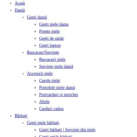
Acasă
Damă
Genți damă
Genți piele dama
Poșete piele
Genți de umăr
Genți laptop
Ruscacuri/Serviete
Rucsacuri piele
Serviete piele damă
Accesorii piele
Curele piele
Portofele piele damă
Portcarduri și portchei
Altele
Carduri cadou
Bărbați
Genți piele bărbați
Genți bărbați | Serviete din piele
Genți umăr bărbați