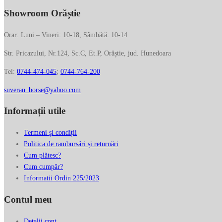
c.ba
Showroom Orăștie
Orar: Luni – Vineri: 10-18, Sâmbătă: 10-14
Str. Pricazului, Nr.124, Sc.C, Et.P, Orăștie, jud. Hunedoara
Tel:
0744-474-045
;
0744-764-200
suveran_borse@yahoo.com
Informații utile
Termeni și condiții
Politica de rambursări și returnări
Cum plătesc?
Cum cumpăr?
Informatii Ordin 225/2023
Contul meu
Detalii cont