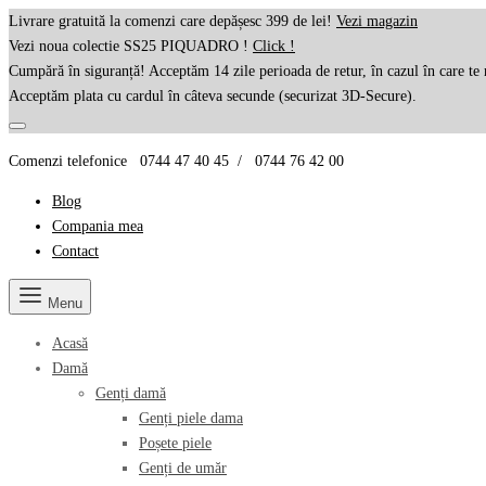
Livrare gratuită la comenzi care depășesc 399 de lei!
Vezi magazin
Vezi noua colectie SS25 PIQUADRO !
Click !
Cumpără în siguranță! Acceptăm 14 zile perioada de retur, în cazul în care te 
Acceptăm plata cu cardul în câteva secunde (securizat 3D-Secure).
Comenzi telefonice 0744 47 40 45 / 0744 76 42 00
Blog
Compania mea
Contact
Menu
Acasă
Damă
Genți damă
Genți piele dama
Poșete piele
Genți de umăr