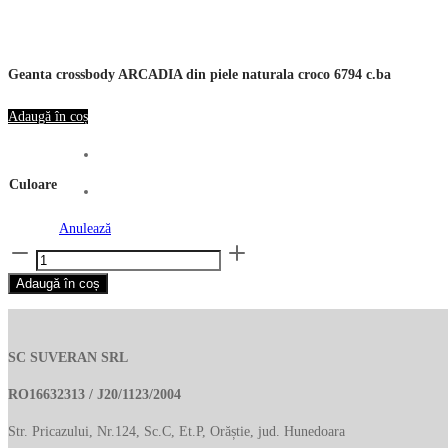
Geanta crossbody ARCADIA din piele naturala croco 6794 c.ba
Adaugă în coș
Culoare
Anulează
Cantitate
Geanta
Adaugă în coș
crossbody
ARCADIA
din
SC SUVERAN SRL
piele
naturala
RO16632313 / J20/1123/2004
croco
Str. Pricazului, Nr.124, Sc.C, Et.P, Orăștie, jud. Hunedoara
6794