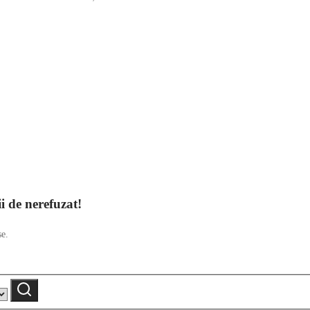
ii de nerefuzat!
se.
Caută