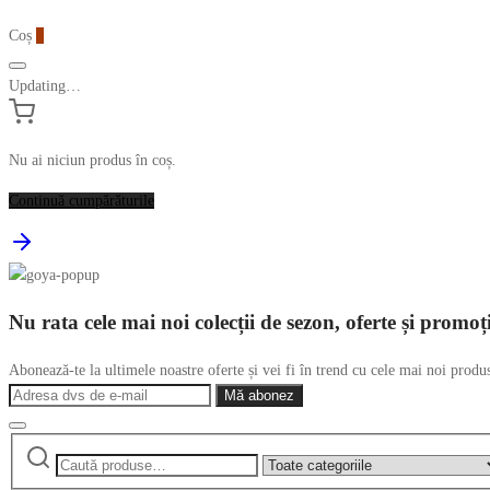
Coș
0
Updating…
Nu ai niciun produs în coș.
Continuă cumpărăturile
Nu rata cele mai noi colecții de sezon, oferte și promoț
Abonează-te la ultimele noastre oferte și vei fi în trend cu cele mai noi produ
Caută
Narrow
după:
by