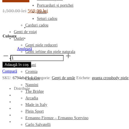
Portcarduri și portchei
Prețul
Prețul
1,500.00
lei
569.00
lei
Altele
inițial
curent
Seturi cadou
Carduri cadou
a
este:
Genti de voiaj
fost:
569.00 lei.
Culoare
Outlet
1,500.00 lei.
Genți piele reduceri
Anulează
Genti ieftine din piele naturala
Cantitate
Branduri
Geanta
Adaugă în coș
Ripani
crossbody
Compară
Cromia
ARCADIA
SKU:
6794cba 1-1
Categorie:
Genți de umăr
Etichete:
geanta crossbody piele
Piquadro
din
Nannini
piele
Distribuie
The Bridge
naturala
Arcadia
croco
Made in Italy
6794
Plein Sport
c.ba
Ermanno Firenze – Ermanno Scervino
Carlo Salvatelli