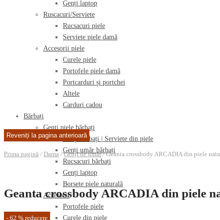
Genți laptop
Ruscacuri/Serviete
Rucsacuri piele
Serviete piele damă
Accesorii piele
Curele piele
Portofele piele damă
Portcarduri și portchei
Altele
Carduri cadou
Bărbați
Genți piele bărbați
Genți bărbați | Serviete din piele
Genți umăr bărbați
Prima pagină
/
Dama
/
Genți de umăr
/
Geanta crossbody ARCADIA din piele natur
Rucsacuri bărbați
Genți laptop
Borsete piele naturală
Geanta crossbody ARCADIA din piele na
Accesorii
Portofele piele
-
62
%
reducere
Curele din piele