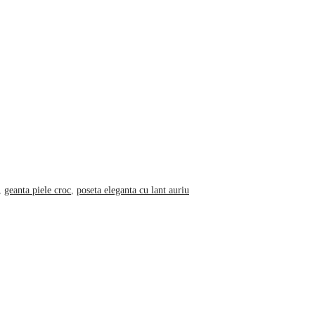
,
geanta piele croc
,
poseta eleganta cu lant auriu