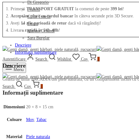
Di Gregorio
1. Primești
TRANSPORT GRATUIT
la comenzi de peste
399 lei
!
Fratelli
2.
Acceptăm plata cu cardul bancar
în câteva secunde prin 3D Secure.
Gilda Tonelli
3. Aveți
14 zile perioadă de retur
dacă vă răzgândiți!
Luana
4. Livrare
rapidă în 24h-48h
!
Marino Orlandi
Sara Burglar
Descriere
Informații suplimentare
Autentificare
Search
Wishlist
Coș
0
Descriere
Menu
Geanta de umar ARCADIA din piele naturala, cu un compartiment inchis cu capac
Search
Coș
0
Informații suplimentare
Dimensiuni
20 × 8 × 15 cm
Culoare
Mov
,
Tabac
Material
Piele naturala