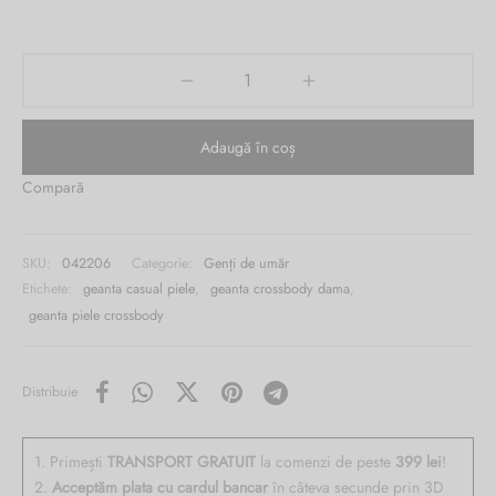
1,129.00 lei.
este:
Burglar
529.00 lei.
Adaugă în coș
Compară
SKU:
042206
Categorie:
Genți de umăr
Etichete:
geanta casual piele
,
geanta crossbody dama
,
geanta piele crossbody
Distribuie
1. Primești
TRANSPORT GRATUIT
la comenzi de peste
399 lei
!
2.
Acceptăm plata cu cardul bancar
în câteva secunde prin 3D