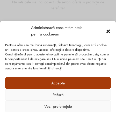
Nu rata cele mai noi colecții de sezon, oferte și promoții de
nerefuzat.
Administrează consimțămintele
pentru cookie-uri
Pentru a oferi cea mai bună experiență, folosim tehnologii, cum ar fi cookie-
uri, pentru a stoca și/sau accesa informațiile despre dispozitive.
Consimțământul pentru aceste tehnologii ne permite să procesăm date, cum ar
fi comportamentul de navigare sau ID-uri unice pe acest site. Dacă nu îți dai
consimțământul sau îți retragi consimțământul dat poate avea afecte negative
asupra unor anumite funcționalități și funcții.
Acceptă
Politica de confidențialitate
Cookie-urile
Refuză
Cum vă putem ajuta?
ANPC
Open
Vezi preferințele
chaty
Graficã și dezvoltare website