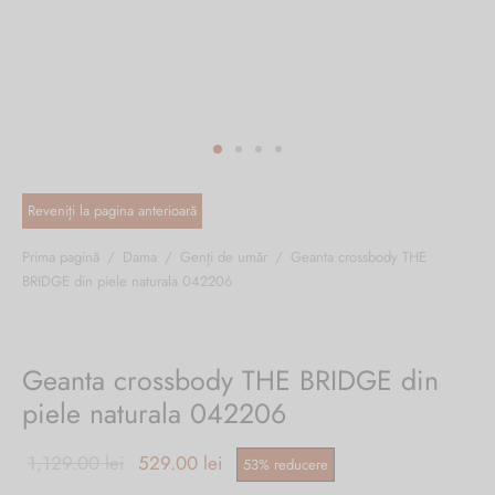
ri cadou
e piele naturală
i cadou
ridge
ia
n Italy
 Sport
no Firenze – Ermanno Scervino
Salvatelli
Prima pagină
/
Dama
/
Genți de umăr
/
Geanta crossbody THE
BRIDGE din piele naturala 042206
egorio
i
Geanta crossbody THE BRIDGE din
Tonelli
piele naturala 042206
Prețul inițial
Prețul
1,129.00
lei
529.00
lei
53
%
reducere
o Orlandi
a fost:
curent