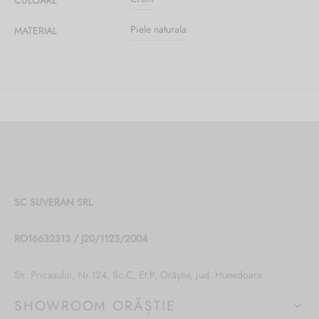
Piele naturala
MATERIAL
SC SUVERAN SRL
RO16632313 / J20/1123/2004
Str. Pricazului, Nr.124, Sc.C, Et.P, Orăștie, jud. Hunedoara
SHOWROOM ORĂȘTIE