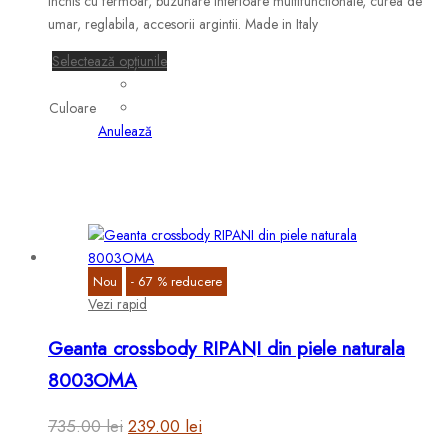
inchis cu fermoar, buzunare interioare multifunctionale, curea de
fost:
239.00 lei.
umar, reglabila, accesorii argintii. Made in Italy
735.00 lei.
Acest
Selectează opțiunile
produs
are
Culoare
mai
Anulează
multe
variații.
Opțiunile
pot
fi
alese
Nou
-
67
%
reducere
în
Vezi rapid
pagina
produsului.
Geanta crossbody RIPANI din piele naturala
8003OMA
Prețul
Prețul
735.00
lei
239.00
lei