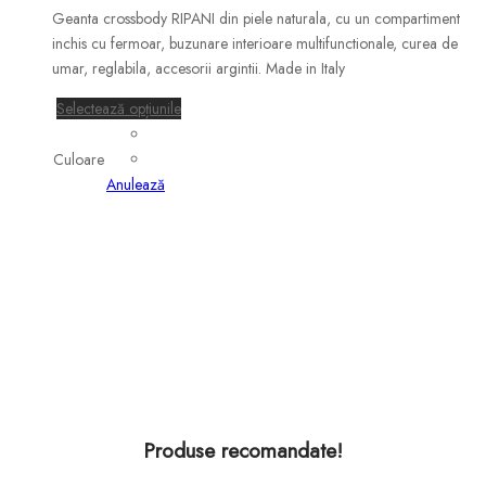
inițial
curent
Geanta crossbody RIPANI din piele naturala, cu un compartiment
a
este:
inchis cu fermoar, buzunare interioare multifunctionale, curea de
fost:
239.00 lei.
umar, reglabila, accesorii argintii. Made in Italy
735.00 lei.
Acest
Selectează opțiunile
produs
are
Culoare
mai
Anulează
multe
variații.
Opțiunile
pot
fi
alese
în
pagina
produsului.
Produse recomandate!