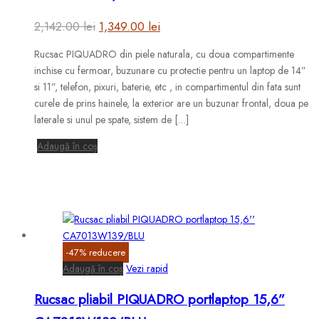
Prețul
Prețul
2,142.00
lei
1,349.00
lei
inițial
curent
Rucsac PIQUADRO din piele naturala, cu doua compartimente
a
este:
inchise cu fermoar, buzunare cu protectie pentru un laptop de 14”
fost:
1,349.00 lei.
si 11”, telefon, pixuri, baterie, etc , in compartimentul din fata sunt
curele de prins hainele, la exterior are un buzunar frontal, doua pe
2,142.00 lei.
laterale si unul pe spate, sistem de […]
Adaugă în coș
-
47
%
reducere
Adaugă în coș
Vezi rapid
Rucsac pliabil PIQUADRO portlaptop 15,6”