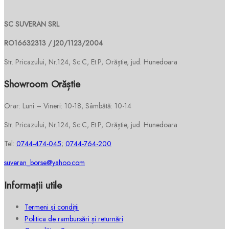
SC SUVERAN SRL
RO16632313 / J20/1123/2004
Str. Pricazului, Nr.124, Sc.C, Et.P, Orăștie, jud. Hunedoara
Showroom Orăștie
Orar: Luni – Vineri: 10-18, Sâmbătă: 10-14
Str. Pricazului, Nr.124, Sc.C, Et.P, Orăștie, jud. Hunedoara
Tel:
0744-474-045
;
0744-764-200
suveran_borse@yahoo.com
Informații utile
Termeni și condiții
Politica de rambursări și returnări