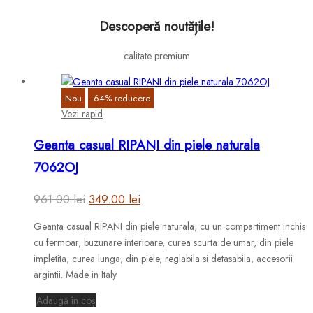
Descoperă noutățile!
calitate premium
Nou
-
64
%
reducere
Vezi rapid
Geanta casual RIPANI din piele naturala
7062OJ
Prețul
Prețul
961.00
lei
349.00
lei
inițial
curent
Geanta casual RIPANI din piele naturala, cu un compartiment inchis
a
este:
cu fermoar, buzunare interioare, curea scurta de umar, din piele
fost:
349.00 lei.
impletita, curea lunga, din piele, reglabila si detasabila, accesorii
argintii. Made in Italy
961.00 lei.
Adaugă în coș