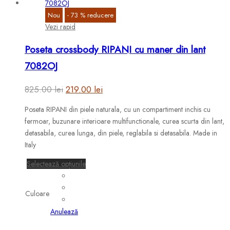
Nou
-
73
%
reducere
Vezi rapid
Poseta crossbody RIPANI cu maner din lant
7082OJ
Prețul
Prețul
825.00
lei
219.00
lei
inițial
curent
Poseta RIPANI din piele naturala, cu un compartiment inchis cu
a
este:
fermoar, buzunare interioare multifunctionale, curea scurta din lant,
fost:
219.00 lei.
detasabila, curea lunga, din piele, reglabila si detasabila. Made in
Italy
825.00 lei.
Acest
Selectează opțiunile
produs
are
Culoare
mai
multe
Anulează
variații.