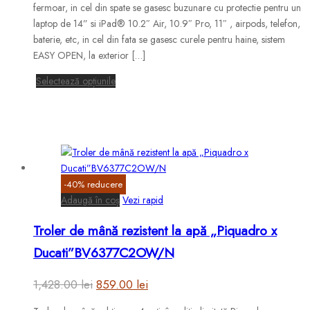
a
este:
fi
fermoar, in cel din spate se gasesc buzunare cu protectie pentru un
fost:
549.00 lei.
alese
laptop de 14” si iPad® 10.2″ Air, 10.9″ Pro, 11″ , airpods, telefon,
în
baterie, etc, in cel din fata se gasesc curele pentru haine, sistem
1,010.00 lei.
pagina
EASY OPEN, la exterior […]
produsului.
Acest
Selectează opțiunile
produs
are
mai
multe
variații.
Opțiunile
-
40
%
reducere
pot
Adaugă în coș
Vezi rapid
fi
alese
Troler de mână rezistent la apă „Piquadro x
în
Ducati”BV6377C2OW/N
pagina
produsului.
Prețul
Prețul
1,428.00
lei
859.00
lei
inițial
curent