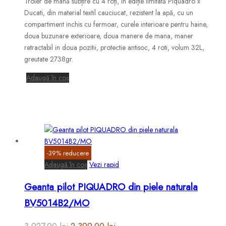
Troler de mână subțire cu 4 roți, în ediție limitată Piquadro x
a
este:
Ducati, din material textil cauciucat, rezistent la apă, cu un
fost:
859.00 lei.
compartiment inchis cu fermoar, curele interioare pentru haine,
doua buzunare exterioare, doua manere de mana, maner
1,428.00 lei.
retractabil in doua pozitii, protectie antisoc, 4 roti, volum 32L,
greutate 2738gr.
Adaugă în coș
-
39
%
reducere
Adaugă în coș
Vezi rapid
Geanta pilot PIQUADRO din piele naturala
BV5014B2/MO
Prețul
Prețul
3,927.00
lei
2,399.00
lei