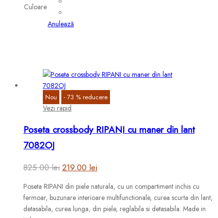
are
Culoare
mai
multe
Anulează
variații.
Opțiunile
pot
fi
alese
în
Nou
-
73
%
reducere
pagina
Vezi rapid
produsului.
Poseta crossbody RIPANI cu maner din lant
7082OJ
Prețul
Prețul
825.00
lei
219.00
lei
inițial
curent
Poseta RIPANI din piele naturala, cu un compartiment inchis cu
a
este:
fermoar, buzunare interioare multifunctionale, curea scurta din lant,
fost:
219.00 lei.
detasabila, curea lunga, din piele, reglabila si detasabila. Made in