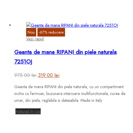
Nou
-
67
%
reducere
Vezi rapid
Geanta de mana RIPANI din piele naturala
7251OJ
Prețul
Prețul
975.00
lei
319.00
lei
inițial
curent
Geanta de mana RIPANI din piele naturala, cu un compartiment
a
este:
inchis cu fermoar, buzunare interioare multifunctionale, curea de
fost:
319.00 lei.
umar, din piele, reglabila si detasabila. Made in Italy
975.00 lei.
Adaugă în coș