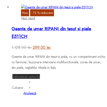
Nou
-
73
%
reducere
Vezi rapid
Geanta de umar RIPANI din tesut si piele
E511CH
Prețul
Prețul
1,128.00
lei
299.00
lei
inițial
curent
Geanta de umar RIPANI din tesut si piele, cu un compartiment inchis
a
este:
cu fermoar, buzunare interioare multifunctionale, curea de umar,
fost:
299.00 lei.
din piele, reglabila. Made in Italy
1,128.00 lei.
Acest
Selectează opțiunile
produs
are
Culoare
mai
Anulează
multe
variații.