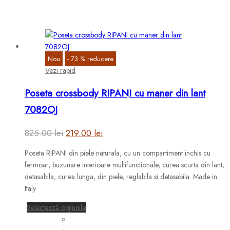
Opțiunile
pot
fi
alese
în
Nou
-
73
%
reducere
pagina
Vezi rapid
produsului.
Poseta crossbody RIPANI cu maner din lant
7082OJ
Prețul
Prețul
825.00
lei
219.00
lei
inițial
curent
Poseta RIPANI din piele naturala, cu un compartiment inchis cu
a
este:
fermoar, buzunare interioare multifunctionale, curea scurta din lant,
fost:
219.00 lei.
detasabila, curea lunga, din piele, reglabila si detasabila. Made in
Italy
825.00 lei.
Acest
Selectează opțiunile
produs