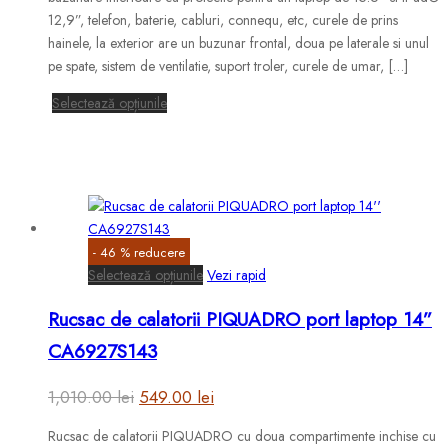
fost:
599.00 lei.
alese
12,9”, telefon, baterie, cabluri, connequ, etc, curele de prins
în
hainele, la exterior are un buzunar frontal, doua pe laterale si unul
1,173.00 lei.
pagina
pe spate, sistem de ventilatie, suport troler, curele de umar, […]
produsului.
Acest
Selectează opțiunile
produs
are
mai
multe
variații.
Opțiunile
-
46
%
reducere
pot
Acest
Selectează opțiunile
Vezi rapid
fi
produs
alese
Rucsac de calatorii PIQUADRO port laptop 14”
are
în
mai
CA6927S143
pagina
multe
produsului.
variații.
Prețul
Prețul
1,010.00
lei
549.00
lei
Opțiunile
inițial
curent
pot
Rucsac de calatorii PIQUADRO cu doua compartimente inchise cu