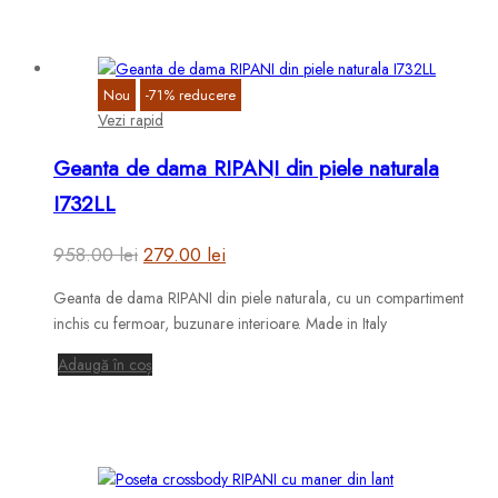
variații.
Opțiunile
pot
fi
Nou
-
71
%
reducere
alese
Vezi rapid
în
pagina
Geanta de dama RIPANI din piele naturala
produsului.
I732LL
Prețul
Prețul
958.00
lei
279.00
lei
inițial
curent
Geanta de dama RIPANI din piele naturala, cu un compartiment
a
este:
inchis cu fermoar, buzunare interioare. Made in Italy
fost:
279.00 lei.
Adaugă în coș
958.00 lei.