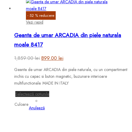
-
52
%
reducere
Vezi rapid
Geanta de umar ARCADIA din piele naturala
moale 8417
Prețul
Prețul
1,859.00
lei
899.00
lei
inițial
curent
Geanta de umar ARCADIA din piele naturala, cu un compartiment
a
este:
inchis cu capac si buton magnetic, buzunare interioare
fost:
899.00 lei.
multifunctionale. MADE IN ITALY
1,859.00 lei.
Acest
Selectează opțiunile
produs
Culoare
are
Anulează
mai
multe
variații.