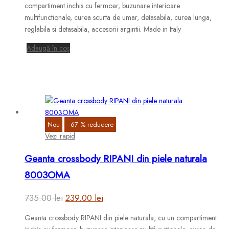
a
este:
compartiment inchis cu fermoar, buzunare interioare
fost:
349.00 lei.
multifunctionale, curea scurta de umar, detasabila, curea lunga,
reglabila si detasabila, accesorii argintii. Made in Italy
1,125.00 lei.
Adaugă în coș
Nou
-
67
%
reducere
Vezi rapid
Geanta crossbody RIPANI din piele naturala
8003OMA
Prețul
Prețul
735.00
lei
239.00
lei
inițial
curent
Geanta crossbody RIPANI din piele naturala, cu un compartiment
a
este: