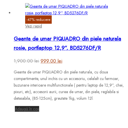
Opțiunile
pot
fi
-
47
%
reducere
alese
Vezi rapid
în
pagina
Geanta de umar PIQUADRO din piele naturala
produsului.
rosie, portlaptop 12,9”, BD5276DF/R
Prețul
Prețul
1,900.00
lei
999.00
lei
inițial
curent
Geanta de umar PIQUADRO din piele naturala, cu doua
a
este:
compartimente, unul inchis cu un accesoriu, celalalt cu fermoar,
fost:
999.00 lei.
buzunare interioare multifunctionale ( pentru laptop de 12,9”, chei,
pixuri, etc), accesorii aurii, curea de umar, din piele, reglabila si
1,900.00 lei.
detasabila, (85-125cm), greutate 1kg, volum 12l.
Adaugă în coș