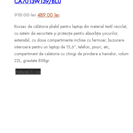
CA7013W139/BLU
Prețul
Prețul
918.00
lei
489.00
lei
inițial
curent
Rucsac de călătorie pliabil pentru laptop din material textil reciclat,
a
este:
cu sistem de securitate și protecție pentru absorbția șocurilor,
fost:
489.00 lei.
extensibil, cu doua compartimente inchise cu fermoar, buzunare
interioare pentru un laptop de 15,6”, telefon, pixuri, etc,
918.00 lei.
compartiment de calatorie cu chingi de prindere a hainelor, volum
22L, greutate 858gr.
Adaugă în coș