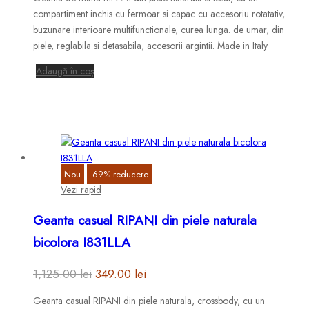
a
este:
compartiment inchis cu fermoar si capac cu accesoriu rotatativ,
fost:
425.00 lei.
buzunare interioare multifunctionale, curea lunga. de umar, din
piele, reglabila si detasabila, accesorii argintii. Made in Italy
1,125.00 lei.
Adaugă în coș
Nou
-
69
%
reducere
Vezi rapid
Geanta casual RIPANI din piele naturala
bicolora I831LLA
Prețul
Prețul
1,125.00
lei
349.00
lei
inițial
curent
Geanta casual RIPANI din piele naturala, crossbody, cu un