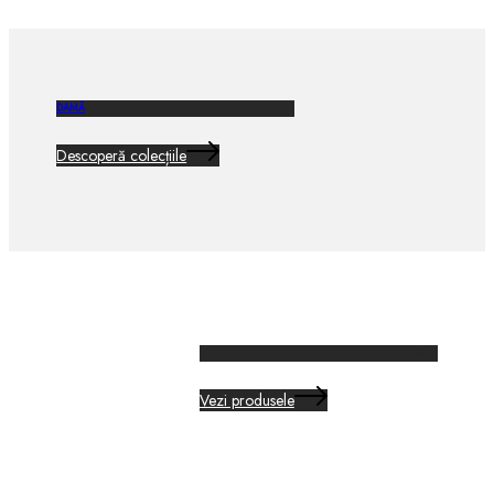
DAMĂ
Descoperă colecțiile
BĂRBAȚI
Vezi produsele