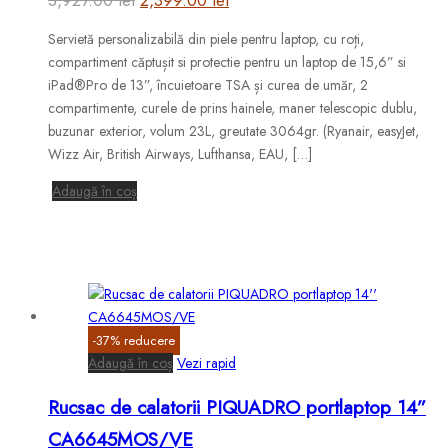
inițial
curent
Servietă personalizabilă din piele pentru laptop, cu roți,
a
este:
compartiment căptușit si protectie pentru un laptop de 15,6” si
fost:
2,399.00 lei.
iPad®Pro de 13”, încuietoare TSA și curea de umăr, 2
compartimente, curele de prins hainele, maner telescopic dublu,
3,927.00 lei.
buzunar exterior, volum 23L, greutate 3064gr. (Ryanair, easyJet,
Wizz Air, British Airways, Lufthansa, EAU, […]
Adaugă în coș
-
37
%
reducere
Adaugă în coș
Vezi rapid
Rucsac de calatorii PIQUADRO portlaptop 14”
CA6645MOS/VE