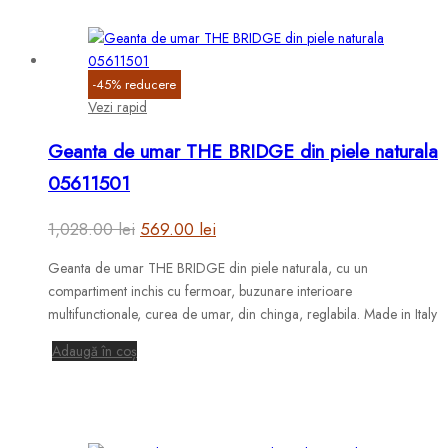
-
45
%
reducere
Vezi rapid
Geanta de umar THE BRIDGE din piele naturala
05611501
Prețul
Prețul
1,028.00
lei
569.00
lei
inițial
curent
Geanta de umar THE BRIDGE din piele naturala, cu un
a
este:
compartiment inchis cu fermoar, buzunare interioare
fost:
569.00 lei.
multifunctionale, curea de umar, din chinga, reglabila. Made in Italy
1,028.00 lei.
Adaugă în coș