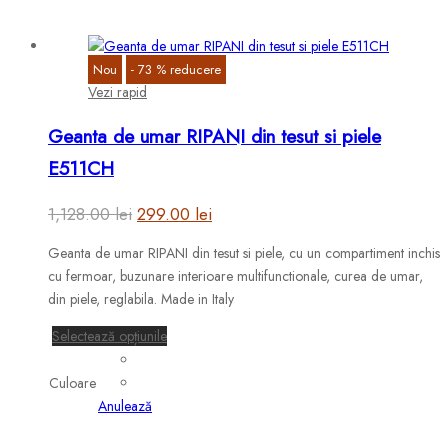
Opțiunile
pot
fi
Nou
-
73
%
reducere
alese
Vezi rapid
în
pagina
Geanta de umar RIPANI din tesut si piele
produsului.
E511CH
Prețul
Prețul
1,128.00
lei
299.00
lei
inițial
curent
Geanta de umar RIPANI din tesut si piele, cu un compartiment inchis
a
este:
cu fermoar, buzunare interioare multifunctionale, curea de umar,
fost:
299.00 lei.
din piele, reglabila. Made in Italy
1,128.00 lei.
Acest
Selectează opțiunile
produs
are
Culoare
mai
Anulează
multe