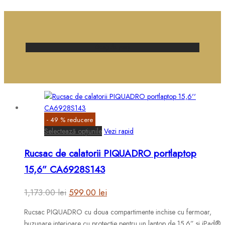
Genți de voiaj
-
49
%
reducere
Acest
Selectează opțiunile
Vezi rapid
produs
Rucsac de calatorii PIQUADRO portlaptop
are
mai
15,6” CA6928S143
multe
variații.
Prețul
Prețul
1,173.00
lei
599.00
lei
Opțiunile
inițial
curent
pot
Rucsac PIQUADRO cu doua compartimente inchise cu fermoar,
a
este:
fi
buzunare interioare cu protectie pentru un laptop de 15.6” si iPad®