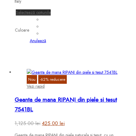
Italy
825.00 lei.
Acest
Selectează opțiunile
produs
are
Culoare
mai
multe
Anulează
variații.
Opțiunile
pot
fi
alese
Nou
-
62
%
reducere
în
Vezi rapid
pagina
produsului.
Geanta de mana RIPANI din piele si tesut
7541BL
Prețul
Prețul
1,125.00
lei
425.00
lei
inițial
curent
Geanta de mana RIPANI din piele naturala si tesut, cu un