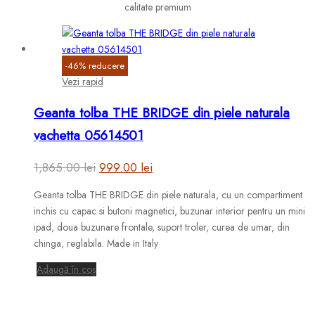
calitate premium
-
46
%
reducere
Vezi rapid
Geanta tolba THE BRIDGE din piele naturala
vachetta 05614501
Prețul
Prețul
1,865.00
lei
999.00
lei
inițial
curent
Geanta tolba THE BRIDGE din piele naturala, cu un compartiment
a
este:
inchis cu capac si butoni magnetici, buzunar interior pentru un mini
fost:
999.00 lei.
ipad, doua buzunare frontale, suport troler, curea de umar, din
chinga, reglabila. Made in Italy
1,865.00 lei.
Adaugă în coș