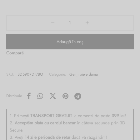
1,857.00 lei.
este:
Burglar
829.00 lei.
Adaugă în coș
Compară
SKU:
BD5907DF/BO
Categorie:
Genți piele dama
Distribuie
1. Primești
TRANSPORT GRATUIT
la comenzi de peste
399 lei
!
2.
Acceptăm plata cu cardul bancar
în câteva secunde prin 3D
Secure.
3. Aveți
14 zile perioadă de retur
dacă vă răzgândiți!