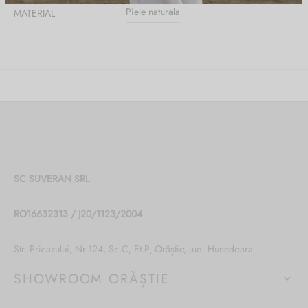
Piele naturala
MATERIAL
SC SUVERAN SRL
RO16632313 / J20/1123/2004
Str. Pricazului, Nr.124, Sc.C, Et.P, Orăștie, jud. Hunedoara
SHOWROOM ORĂȘTIE