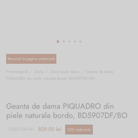
ri cadou
e piele naturală
i cadou
ridge
ia
n Italy
 Sport
no Firenze – Ermanno Scervino
Salvatelli
Prima pagină
/
Dama
/
Genți piele dama
/
Geanta de dama
PIQUADRO din piele naturala bordo, BD5907DF/BO
egorio
i
Geanta de dama PIQUADRO din
Tonelli
piele naturala bordo, BD5907DF/BO
Prețul inițial
Prețul
1,857.00
lei
829.00
lei
55
%
reducere
o Orlandi
a fost:
curent