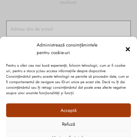
nerefuzat.
Administrează consimțămintele
pentru cookie-uri
Pentru a oferi cea mai bună experiență, folosim tehnologii, cum ar fi cookie-
uri, pentru a stoca și/sau accesa informațiile despre dispozitive.
Consimțământul pentru aceste tehnologii ne permite să procesăm date, cum ar
fi comportamentul de navigare sau ID-uri unice pe acest site. Dacă nu îți dai
consimțământul sau îți retragi consimțământul dat poate avea afecte negative
asupra unor anumite funcționalități și funcții.
Politica de confidențialitate
Cookie-urile
Acceptă
ANPC
Refuză
Graficã și dezvoltare website
Cum vă putem ajuta?
Open