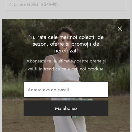
4. Livrare
rapidă în 24h-48h
!
Descriere
Nu rata cele mai noi colecții de
sezon, oferte și promoții de
Geanta de dama PIQUADRO din piele naturala, cu un compartiment
nerefuzat!
inchis cu capac si accesoriu rotativ, interior organizat, curea de
Abonează-te la ultimele noastre oferte și
umar, din chinga, reglabila si detasabila ( 80-135cm), greutate
0,6kg, accesorii aurii, sistem RFID.
vei fi în trend cu cele mai noi produse.
Informații suplimentare
DIMENSIUNI
22 × 7 × 18 cm
Bordo
CULOARE