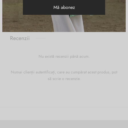
Piele naturala
MATERIAL
Recenzii
Nu există recenzii până acum.
Numai clienții autentificați, care au cumpărat acest produs, pot
să scrie o recenzie.