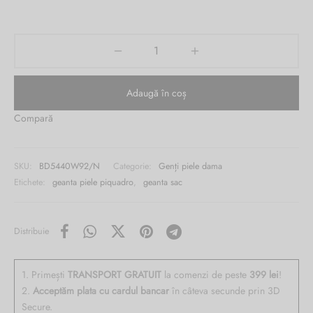
1,889.00 lei.
1,049.00 lei.
Burglar
Adaugă în coș
Compară
SKU:
BD5440W92/N
Categorie:
Genți piele dama
Etichete:
geanta piele piquadro
,
geanta sac
Distribuie
1. Primești
TRANSPORT GRATUIT
la comenzi de peste
399 lei
!
2.
Acceptăm plata cu cardul bancar
în câteva secunde prin 3D
Secure.