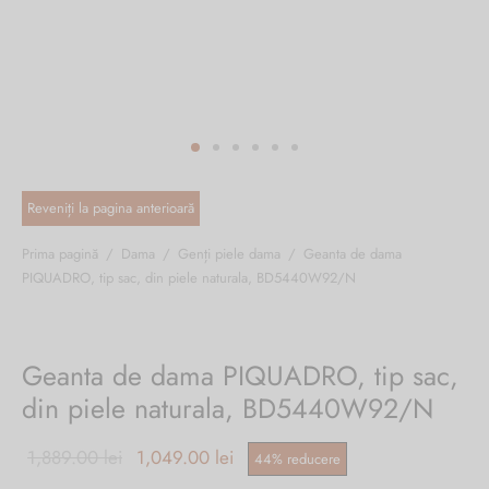
ri cadou
e piele naturală
i cadou
ridge
ia
n Italy
 Sport
no Firenze – Ermanno Scervino
Salvatelli
Prima pagină
/
Dama
/
Genți piele dama
/
Geanta de dama
PIQUADRO, tip sac, din piele naturala, BD5440W92/N
egorio
i
Geanta de dama PIQUADRO, tip sac,
Tonelli
din piele naturala, BD5440W92/N
Prețul inițial
Prețul curent
1,889.00
lei
1,049.00
lei
44
%
reducere
o Orlandi
a fost:
este: