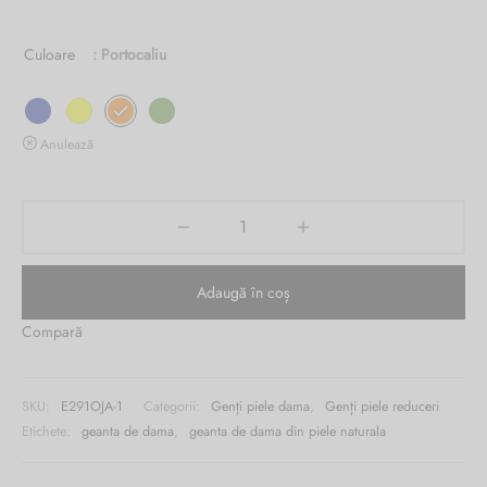
1,120.00 lei.
este:
Burglar
Culoare
: Portocaliu
349.00 lei.
Anulează
Adaugă în coș
Compară
SKU:
E291OJA-1
Categorii:
Genți piele dama
,
Genți piele reduceri
Etichete:
geanta de dama
,
geanta de dama din piele naturala