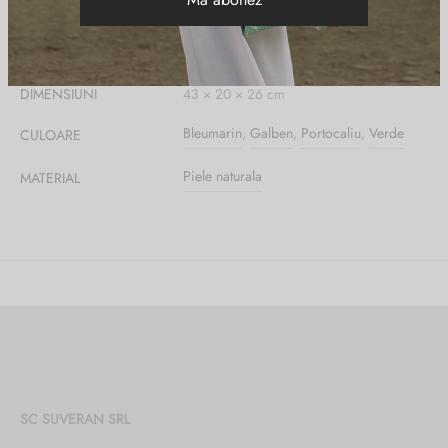
Informații suplimentare
DIMENSIUNI
43 × 20 × 26 cm
Bleumarin
,
Galben
,
Portocaliu
,
Verde
CULOARE
Piele naturala
MATERIAL
SC SUVERAN SRL