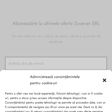
Abonează-te la ultimele oferte Suveran SRL
Nu rata cele mai noi colecții de sezon, oferte și promoții de
nerefuzat.
Administrează consimțămintele
pentru cookie-uri
Pentru a oferi cea mai bună experiență, folosim tehnologii, cum ar fi cookie-
uri, pentru a stoca și/sau accesa informațiile despre dispozitive.
Consimțământul pentru aceste tehnologii ne permite să procesăm date, cum ar
fi comportamentul de navigare sau ID-uri unice pe acest site. Dacă nu îți dai
consimțământul sau îți retragi consimțământul dat poate avea afecte negative