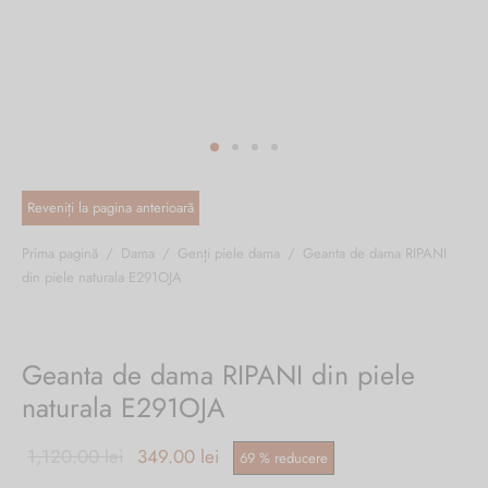
ri cadou
e piele naturală
i cadou
ridge
ia
n Italy
 Sport
no Firenze – Ermanno Scervino
Salvatelli
Prima pagină
/
Dama
/
Genți piele dama
/
Geanta de dama RIPANI
din piele naturala E291OJA
egorio
i
Geanta de dama RIPANI din piele
Tonelli
naturala E291OJA
Prețul inițial
Prețul
1,120.00
lei
349.00
lei
69
%
reducere
o Orlandi
a fost:
curent