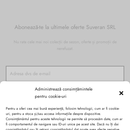
Abonează-te la ultimele oferte Suveran SRL
Nu rata cele mai noi colecții de sezon, oferte și promoții de
nerefuzat.
Administrează consimțămintele
pentru cookie-uri
Pentru a oferi cea mai bună experiență, folosim tehnologii, cum ar fi cookie-
uri, pentru a stoca și/sau accesa informațiile despre dispozitive.
Consimțământul pentru aceste tehnologii ne permite să procesăm date, cum ar
fi comportamentul de navigare sau ID-uri unice pe acest site. Dacă nu îți dai
consimțământul sau îți retragi consimțământul dat poate avea afecte negative