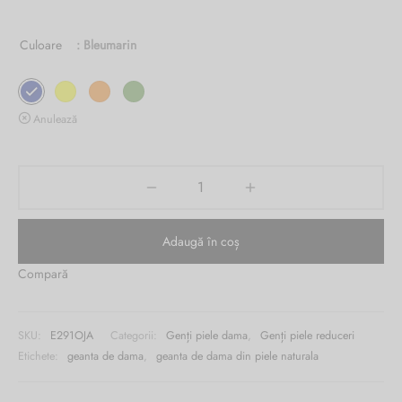
1,120.00 lei.
este:
Burglar
Culoare
: Bleumarin
349.00 lei.
Anulează
Adaugă în coș
Compară
SKU:
E291OJA
Categorii:
Genți piele dama
,
Genți piele reduceri
Etichete:
geanta de dama
,
geanta de dama din piele naturala