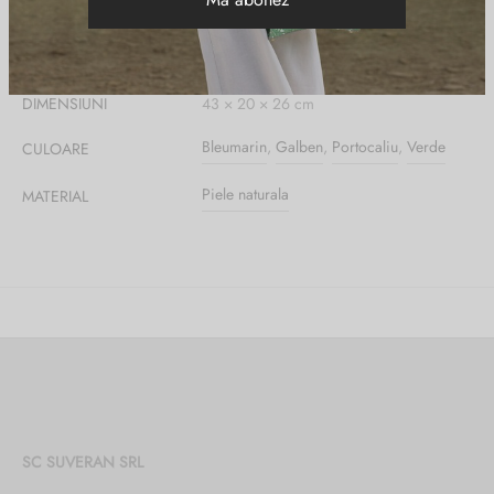
Informații suplimentare
DIMENSIUNI
43 × 20 × 26 cm
Bleumarin
,
Galben
,
Portocaliu
,
Verde
CULOARE
Piele naturala
MATERIAL
SC SUVERAN SRL