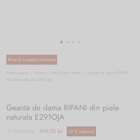
ri cadou
e piele naturală
i cadou
ridge
ia
n Italy
 Sport
no Firenze – Ermanno Scervino
Salvatelli
Prima pagină
/
Dama
/
Genți piele dama
/
Geanta de dama RIPANI
din piele naturala E291OJA
egorio
i
Geanta de dama RIPANI din piele
Tonelli
naturala E291OJA
Prețul inițial
Prețul
1,120.00
lei
349.00
lei
69
%
reducere
o Orlandi
a fost:
curent