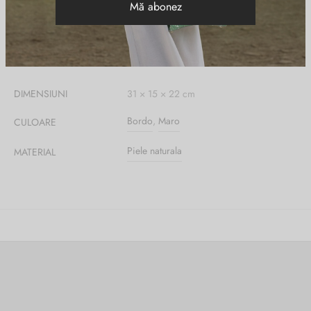
Informații suplimentare
DIMENSIUNI
31 × 15 × 22 cm
Bordo
,
Maro
CULOARE
Piele naturala
MATERIAL