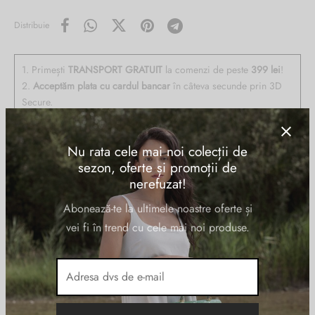
Distribuie
1. Primești
TRANSPORT GRATUIT
la comenzi de peste
399 lei
!
2.
Acceptăm plata cu cardul bancar
în câteva secunde prin 3D
Secure.
3. Aveți
14 zile perioadă de retur
dacă vă răzgândiți!
4. Livrare
rapidă în 24h-48h
!
Nu rata cele mai noi colecții de
sezon, oferte și promoții de
nerefuzat!
Descriere
Abonează-te la ultimele noastre oferte și
vei fi în trend cu cele mai noi produse.
Geanta de mana LUANA din piele naturala, la interior are doua
compartimente delimitate de un buzunar cu fermoar, buzunar pe
captuseala si unul exterior, inchidere cu fermoar si capac cu
accesoriu rotativ, curea de umar, din piele, reglabila si detasabila,
accesorii argintii. Made in Italy