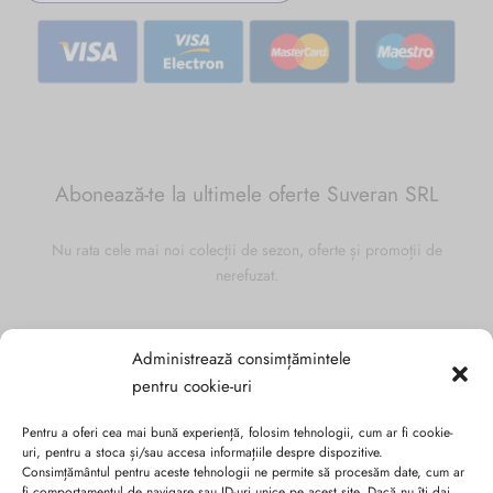
Abonează-te la ultimele oferte Suveran SRL
Nu rata cele mai noi colecții de sezon, oferte și promoții de
nerefuzat.
Administrează consimțămintele
pentru cookie-uri
Pentru a oferi cea mai bună experiență, folosim tehnologii, cum ar fi cookie-
uri, pentru a stoca și/sau accesa informațiile despre dispozitive.
Consimțământul pentru aceste tehnologii ne permite să procesăm date, cum ar
fi comportamentul de navigare sau ID-uri unice pe acest site. Dacă nu îți dai