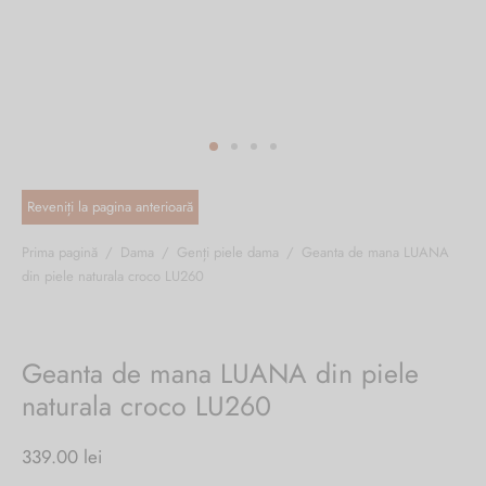
ri cadou
e piele naturală
i cadou
ridge
ia
n Italy
 Sport
no Firenze – Ermanno Scervino
Salvatelli
Prima pagină
/
Dama
/
Genți piele dama
/
Geanta de mana LUANA
din piele naturala croco LU260
egorio
i
Geanta de mana LUANA din piele
Tonelli
naturala croco LU260
339.00
lei
o Orlandi