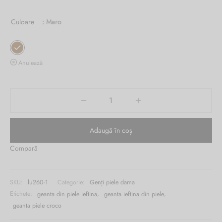
Burglar
Culoare
: Maro
Anulează
Adaugă în coș
Compară
SKU:
lu260-1
Categorie:
Genți piele dama
Etichete:
geanta din piele ieftina
,
geanta ieftina din piele
,
geanta piele croco