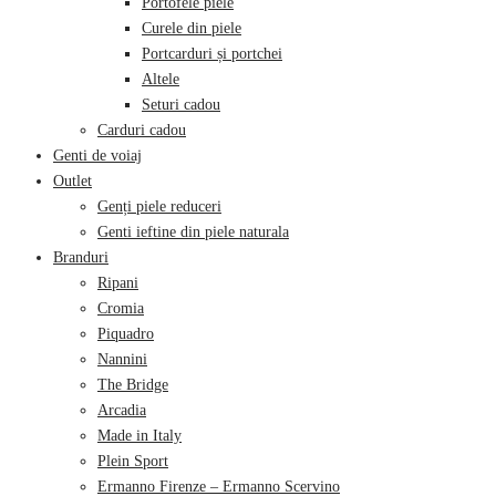
Portofele piele
Curele din piele
Portcarduri și portchei
Altele
Seturi cadou
Carduri cadou
Genti de voiaj
Outlet
Genți piele reduceri
Genti ieftine din piele naturala
Branduri
Ripani
Cromia
Piquadro
Nannini
The Bridge
Arcadia
Made in Italy
Plein Sport
Ermanno Firenze – Ermanno Scervino