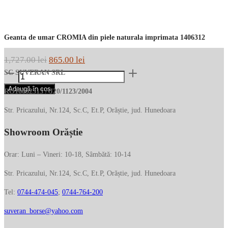
Geanta de umar CROMIA din piele naturala imprimata 1406312
Prețul
Prețul
1,727.00
lei
865.00
lei
Cantitate
inițial
curent
SC SUVERAN SRL
Geanta
a
este:
Adaugă în coș
RO16632313 / J20/1123/2004
de
fost:
865.00 lei.
umar
Str. Pricazului, Nr.124, Sc.C, Et.P, Orăștie, jud. Hunedoara
1,727.00 lei.
CROMIA
Showroom Orăștie
din
piele
naturala
Orar: Luni – Vineri: 10-18, Sâmbătă: 10-14
imprimata
Str. Pricazului, Nr.124, Sc.C, Et.P, Orăștie, jud. Hunedoara
1406312
Tel:
0744-474-045
;
0744-764-200
suveran_borse@yahoo.com