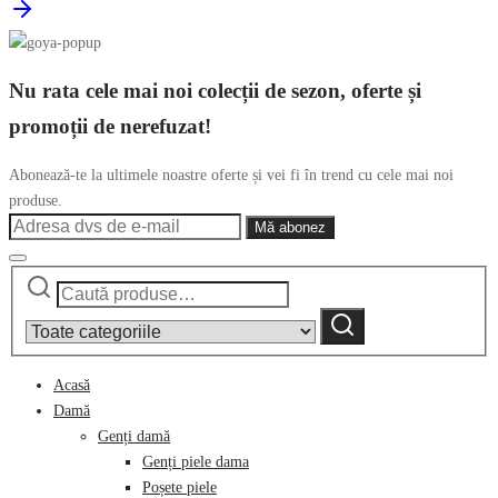
Nu rata cele mai noi colecții de sezon, oferte și
promoții de nerefuzat!
Abonează-te la ultimele noastre oferte și vei fi în trend cu cele mai noi
produse.
Caută
Narrow
după:
by
Caută
category:
Acasă
Damă
Genți damă
Genți piele dama
Poșete piele