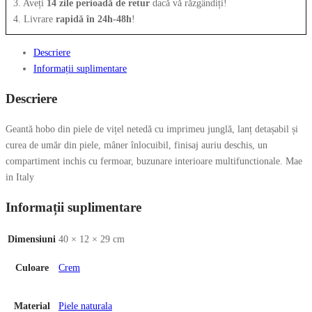
3. Aveți
14 zile perioadă de retur
dacă vă răzgândiți!
4. Livrare
rapidă în 24h-48h
!
Descriere
Informații suplimentare
Descriere
Geantă hobo din piele de vițel netedă cu imprimeu junglă, lanț detașabil și
curea de umăr din piele, mâner înlocuibil, finisaj auriu deschis, un
compartiment inchis cu fermoar, buzunare interioare multifunctionale. Mae
in Italy
Informații suplimentare
Dimensiuni
40 × 12 × 29 cm
Culoare
Crem
Material
Piele naturala