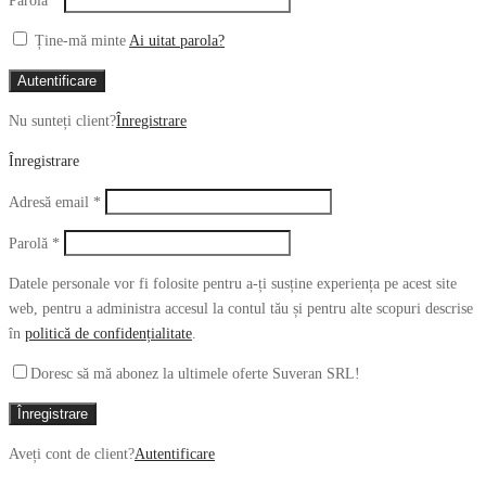
Parolă
*
Ține-mă minte
Ai uitat parola?
Autentificare
Nu sunteți client?
Înregistrare
Înregistrare
Obligatoriu
Adresă email
*
Obligatoriu
Parolă
*
Datele personale vor fi folosite pentru a-ți susține experiența pe acest site
web, pentru a administra accesul la contul tău și pentru alte scopuri descrise
în
politică de confidențialitate
.
Doresc să mă abonez la ultimele oferte Suveran SRL!
Înregistrare
Aveți cont de client?
Autentificare