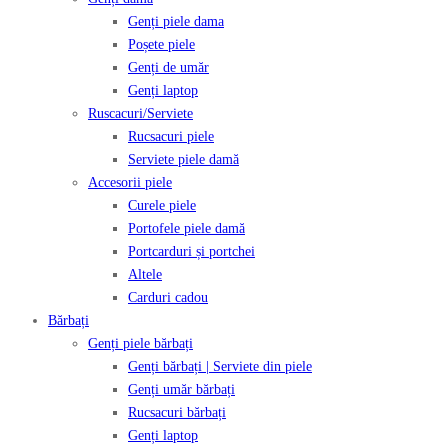
Genți piele dama
Poșete piele
Genți de umăr
Genți laptop
Ruscacuri/Serviete
Rucsacuri piele
Serviete piele damă
Accesorii piele
Curele piele
Portofele piele damă
Portcarduri și portchei
Altele
Carduri cadou
Bărbați
Genți piele bărbați
Genți bărbați | Serviete din piele
Genți umăr bărbați
Rucsacuri bărbați
Genți laptop