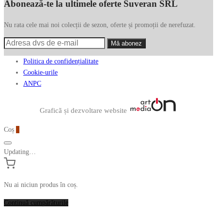
Abonează-te la ultimele oferte Suveran SRL
Nu rata cele mai noi colecții de sezon, oferte și promoții de nerefuzat.
Politica de confidențialitate
Cookie-urile
ANPC
Graficã și dezvoltare website
Coș
0
Updating…
Nu ai niciun produs în coș.
Continuă cumpărăturile