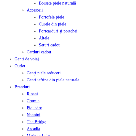
Borsete piele naturală
Accesorii
Portofele piele
Curele din piele
Portcarduri și portchei
Altele
Seturi cadou
Carduri cadou
Genti de voiaj
Outlet
Genți piele reduceri
Genti ieftine din piele naturala
Branduri
Ripani
Cromia
Piquadro
Nannini
The Bridge
Arcadia
Made in Italy