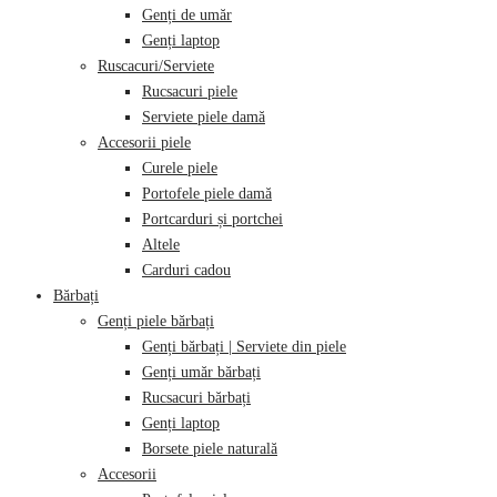
Genți de umăr
Genți laptop
Ruscacuri/Serviete
Rucsacuri piele
Serviete piele damă
Accesorii piele
Curele piele
Portofele piele damă
Portcarduri și portchei
Altele
Carduri cadou
Bărbați
Genți piele bărbați
Genți bărbați | Serviete din piele
Genți umăr bărbați
Rucsacuri bărbați
Genți laptop
Borsete piele naturală
Accesorii