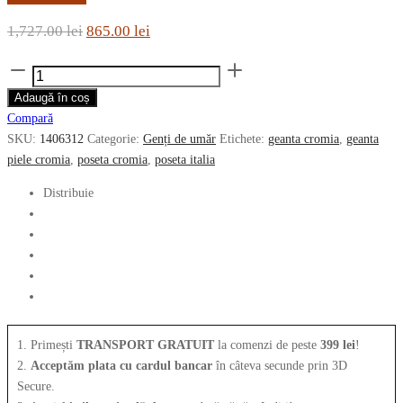
Prețul
Prețul
1,727.00
lei
865.00
lei
inițial
curent
Cantitate
a
este:
Geanta
Adaugă în coș
fost:
865.00 lei.
de
Compară
1,727.00 lei.
umar
SKU:
1406312
Categorie:
Genți de umăr
Etichete:
geanta cromia
,
geanta
CROMIA
piele cromia
,
poseta cromia
,
poseta italia
din
piele
Distribuie
naturala
imprimata
1406312
1. Primești
TRANSPORT GRATUIT
la comenzi de peste
399 lei
!
2.
Acceptăm plata cu cardul bancar
în câteva secunde prin 3D
Secure.