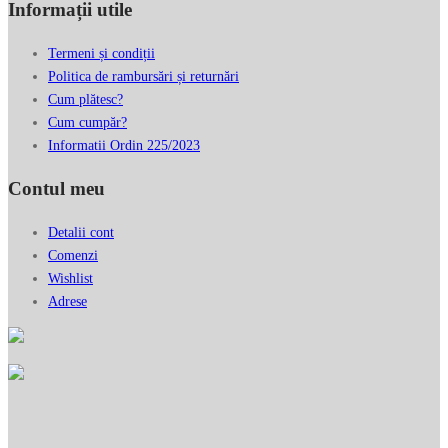
Informații utile
Termeni și condiții
Politica de rambursări și returnări
Cum plătesc?
Cum cumpăr?
Informatii Ordin 225/2023
Contul meu
Detalii cont
Comenzi
Wishlist
Adrese