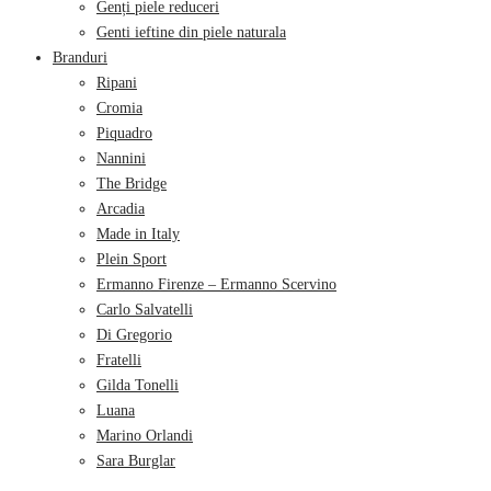
Genți piele reduceri
Genti ieftine din piele naturala
Branduri
Ripani
Cromia
Piquadro
Nannini
The Bridge
Arcadia
Made in Italy
Plein Sport
Ermanno Firenze – Ermanno Scervino
Carlo Salvatelli
Di Gregorio
Fratelli
Gilda Tonelli
Luana
Marino Orlandi
Sara Burglar