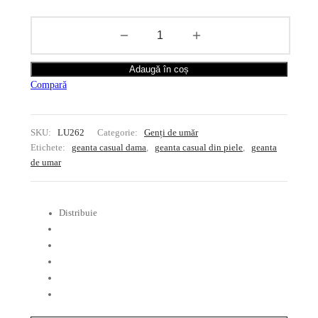
Adaugă în coș
Compară
SKU:
LU262
Categorie:
Genți de umăr
Etichete:
geanta casual dama
,
geanta casual din piele
,
geanta
de umar
Distribuie