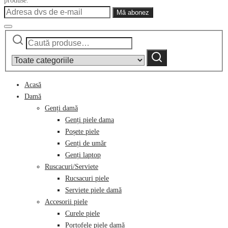
produse.
Caută
Narrow
după:
by
Caută
category:
Acasă
Damă
Genți damă
Genți piele dama
Poșete piele
Genți de umăr
Genți laptop
Ruscacuri/Serviete
Rucsacuri piele
Serviete piele damă
Accesorii piele
Curele piele
Portofele piele damă