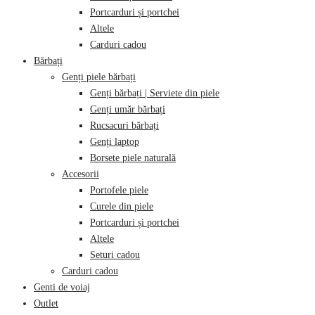
Portcarduri și portchei
Altele
Carduri cadou
Bărbați
Genți piele bărbați
Genți bărbați | Serviete din piele
Genți umăr bărbați
Rucsacuri bărbați
Genți laptop
Borsete piele naturală
Accesorii
Portofele piele
Curele din piele
Portcarduri și portchei
Altele
Seturi cadou
Carduri cadou
Genti de voiaj
Outlet