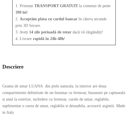
1. Primești
TRANSPORT GRATUIT
la comenzi de peste
399 lei
!
2.
Acceptăm plata cu cardul bancar
în câteva secunde
prin 3D Secure.
3. Aveți
14 zile perioadă de retur
dacă vă răzgândiți!
4. Livrare
rapidă în 24h-48h
!
Descriere
Geanta de umar LUANA din piele naturala, la interior are doua
compartimente delimitate de un buzunar cu fermoar, buzunare pe captuseala
si unul la exterior, inchidere cu fermoar, curele de umar, reglabile,
suplimentar o curea de umar, reglabila si detasabila, accesorii argintii. Made
in Italy