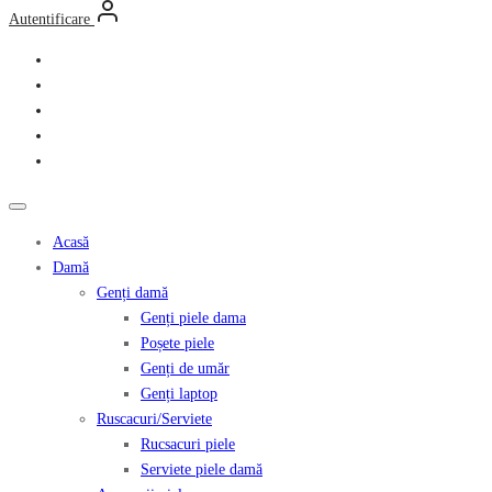
Autentificare
Acasă
Damă
Genți damă
Genți piele dama
Poșete piele
Genți de umăr
Genți laptop
Ruscacuri/Serviete
Rucsacuri piele
Serviete piele damă