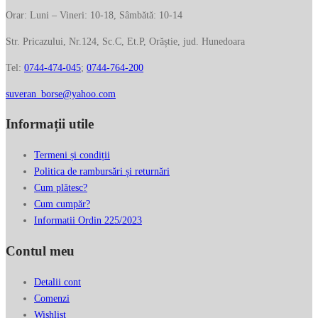
Orar: Luni – Vineri: 10-18, Sâmbătă: 10-14
Str. Pricazului, Nr.124, Sc.C, Et.P, Orăștie, jud. Hunedoara
Tel:
0744-474-045
;
0744-764-200
suveran_borse@yahoo.com
Informații utile
Termeni și condiții
Politica de rambursări și returnări
Cum plătesc?
Cum cumpăr?
Informatii Ordin 225/2023
Contul meu
Detalii cont
Comenzi
Wishlist