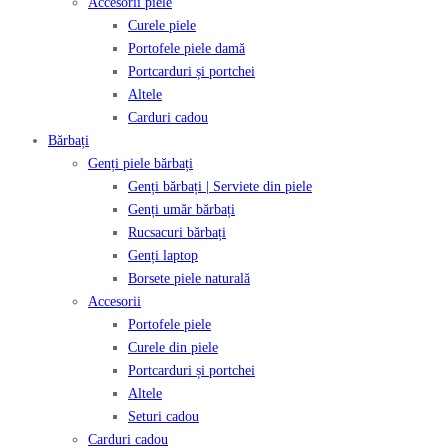
Accesorii piele
Curele piele
Portofele piele damă
Portcarduri și portchei
Altele
Carduri cadou
Bărbați
Genți piele bărbați
Genți bărbați | Serviete din piele
Genți umăr bărbați
Rucsacuri bărbați
Genți laptop
Borsete piele naturală
Accesorii
Portofele piele
Curele din piele
Portcarduri și portchei
Altele
Seturi cadou
Carduri cadou