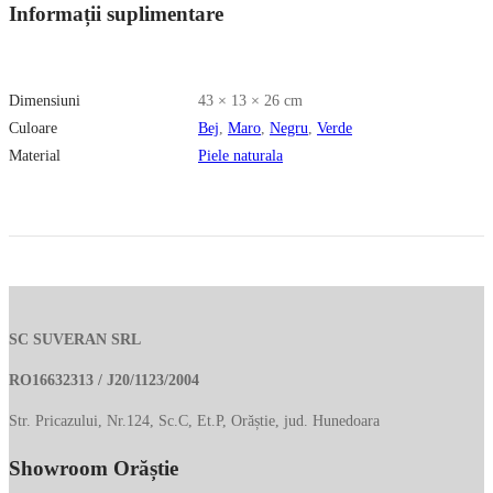
Informații suplimentare
Dimensiuni
43 × 13 × 26 cm
Culoare
Bej
,
Maro
,
Negru
,
Verde
Material
Piele naturala
SC SUVERAN SRL
RO16632313 / J20/1123/2004
Str. Pricazului, Nr.124, Sc.C, Et.P, Orăștie, jud. Hunedoara
Showroom Orăștie