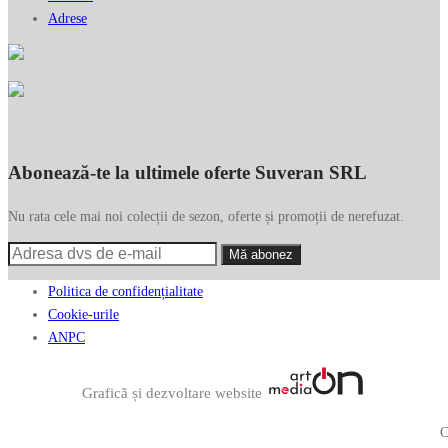
Adrese
Abonează-te la ultimele oferte Suveran SRL
Nu rata cele mai noi colecții de sezon, oferte și promoții de nerefuzat.
Politica de confidențialitate
Cookie-urile
ANPC
Graficã și dezvoltare website
C