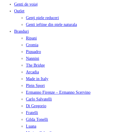
Genti de voiaj
Outlet
Genți piele reduceri
Genti ieftine din piele naturala
Branduri
Ripani
Cromia
Piquadro
Nannini
The Bridge
Arcadia
Made in Italy
Plein Sport
Ermanno Firenze – Ermanno Scervino
Carlo Salvatelli
Di Gregorio
Fratelli
Gilda Tonelli
Luana