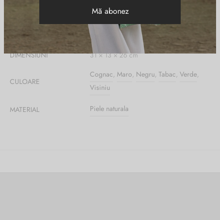
Informații suplimentare
DIMENSIUNI
31 × 13 × 26 cm
Cognac
,
Maro
,
Negru
,
Tabac
,
Verde
,
CULOARE
Visiniu
Piele naturala
MATERIAL