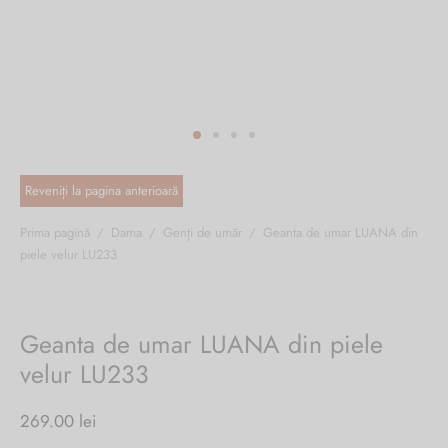
ri cadou
e piele naturală
i cadou
ridge
ia
n Italy
 Sport
no Firenze – Ermanno Scervino
Salvatelli
Prima pagină
/
Dama
/
Genți de umăr
/
Geanta de umar LUANA din
piele velur LU233
egorio
i
Geanta de umar LUANA din piele
Tonelli
velur LU233
269.00
lei
o Orlandi