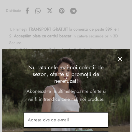
Distribuie
1. Primești
TRANSPORT GRATUIT
la comenzi de peste
399 lei
!
2.
Acceptăm plata cu cardul bancar
în câteva secunde prin 3D
Secure.
3. Aveți
14 zile perioadă de retur
dacă vă răzgândiți!
4. Livrare
rapidă în 24h-48h
!
Nu rata cele mai noi colecții de
sezon, oferte și promoții de
nerefuzat!
Descriere
Abonează-te la ultimele noastre oferte și
vei fi în trend cu cele mai noi produse.
Geanta de umar LUANA din piele naturala velur, la interior are doua
compartimente delimitate de un buzunar cu fermoar, buzunare pe
captusela, inchidere cu fermoar, curea suplimentara, de umar, din
piele, reglabila si detasabila. made in italy