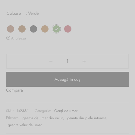
Burglar
Culoare
: Verde
Anulează
Adaugă în coș
Compară
SKU:
lu233-1
Categorie:
Genți de umăr
Etichete:
geanta de umar din velur
,
geanta din piele intoarsa
,
geanta velur de umar