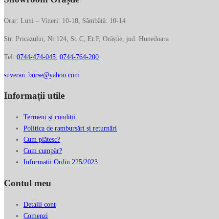
Orar: Luni – Vineri: 10-18, Sâmbătă: 10-14
Str. Pricazului, Nr.124, Sc.C, Et.P, Orăștie, jud. Hunedoara
Tel:
0744-474-045
;
0744-764-200
suveran_borse@yahoo.com
Informații utile
Termeni și condiții
Politica de rambursări și returnări
Cum plătesc?
Cum cumpăr?
Informatii Ordin 225/2023
Contul meu
Detalii cont
Comenzi