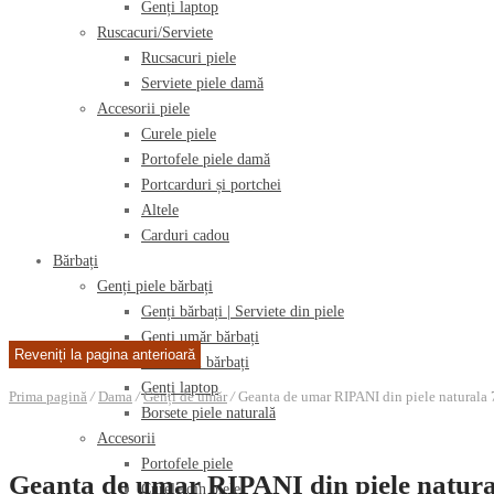
Genți laptop
Ruscacuri/Serviete
Rucsacuri piele
Serviete piele damă
Accesorii piele
Curele piele
Portofele piele damă
Portcarduri și portchei
Altele
Carduri cadou
Bărbați
Genți piele bărbați
Genți bărbați | Serviete din piele
Genți umăr bărbați
Rucsacuri bărbați
Genți laptop
Prima pagină
/
Dama
/
Genți de umăr
/
Geanta de umar RIPANI din piele natural
Borsete piele naturală
Accesorii
Portofele piele
Geanta de umar RIPANI din piele natu
Curele din piele