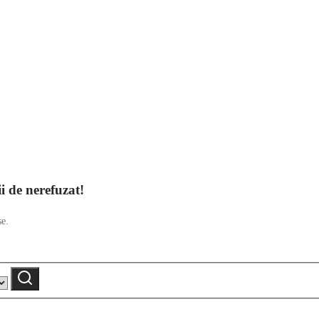
ii de nerefuzat!
se.
Caută