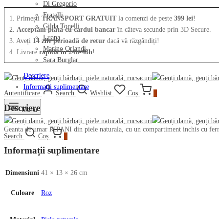
Di Gregorio
Fratelli
1. Primești
TRANSPORT GRATUIT
la comenzi de peste
399 lei
!
Gilda Tonelli
2.
Acceptăm plata cu cardul bancar
în câteva secunde prin 3D Secure.
Luana
3. Aveți
14 zile perioadă de retur
dacă vă răzgândiți!
Marino Orlandi
4. Livrare
rapidă în 24h-48h
!
Sara Burglar
Descriere
Informații suplimentare
Autentificare
Search
Wishlist
Coș
0
Descriere
Menu
Geanta de umar RIPANI din piele naturala, cu un compartiment inchis cu ferm
Search
Coș
0
Informații suplimentare
Dimensiuni
41 × 13 × 26 cm
Culoare
Roz