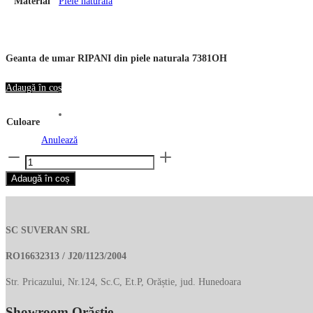
Material
Piele naturala
Geanta de umar RIPANI din piele naturala 7381OH
Adaugă în coș
Culoare
Anulează
Cantitate
Geanta
Adaugă în coș
de
umar
RIPANI
SC SUVERAN SRL
din
piele
RO16632313 / J20/1123/2004
naturala
Str. Pricazului, Nr.124, Sc.C, Et.P, Orăștie, jud. Hunedoara
7381OH
Showroom Orăștie