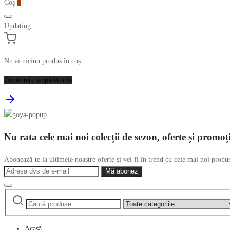
Coș
0
Updating…
Nu ai niciun produs în coș.
Continuă cumpărăturile
Nu rata cele mai noi colecții de sezon, oferte și promoț
Abonează-te la ultimele noastre oferte și vei fi în trend cu cele mai noi produ
Caută
Narrow
după:
by
category:
Acasă