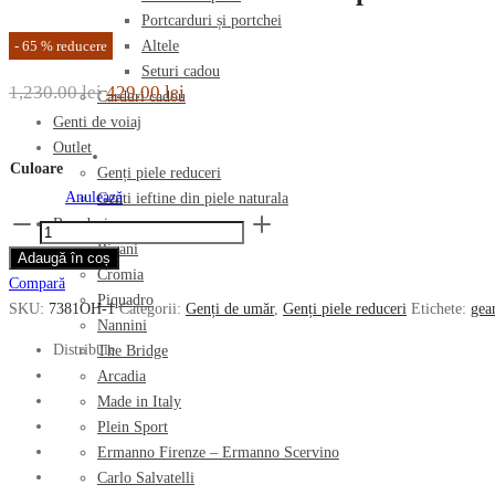
Portcarduri și portchei
-
65
%
reducere
Altele
Seturi cadou
Prețul
Prețul
1,230.00
lei
429.00
lei
Carduri cadou
inițial
curent
Genti de voiaj
Outlet
a
este:
Culoare
Genți piele reduceri
fost:
429.00 lei.
Anulează
Genti ieftine din piele naturala
1,230.00 lei.
Cantitate
Branduri
Geanta
Ripani
Adaugă în coș
de
Cromia
Compară
umar
Piquadro
SKU:
7381OH-1
Categorii:
Genți de umăr
,
Genți piele reduceri
Etichete:
gea
RIPANI
Nannini
din
Distribuie
The Bridge
piele
Arcadia
naturala
Made in Italy
7381OH
Plein Sport
Ermanno Firenze – Ermanno Scervino
Carlo Salvatelli