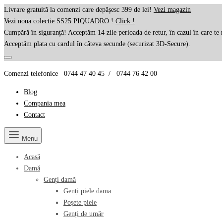
Livrare gratuită la comenzi care depășesc 399 de lei!
Vezi magazin
Vezi noua colectie SS25 PIQUADRO !
Click !
Cumpără în siguranță! Acceptăm 14 zile perioada de retur, în cazul în care te 
Acceptăm plata cu cardul în câteva secunde (securizat 3D-Secure).
Comenzi telefonice 0744 47 40 45 / 0744 76 42 00
Blog
Compania mea
Contact
Menu
Acasă
Damă
Genți damă
Genți piele dama
Poșete piele
Genți de umăr