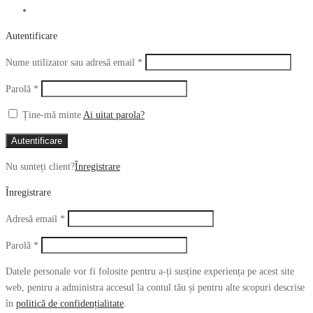
Autentificare
Obligatoriu
Nume utilizator sau adresă email
*
Obligatoriu
Parolă
*
Ține-mă minte
Ai uitat parola?
Autentificare
Nu sunteți client?
Înregistrare
Înregistrare
Obligatoriu
Adresă email
*
Obligatoriu
Parolă
*
Datele personale vor fi folosite pentru a-ți susține experiența pe acest site
web, pentru a administra accesul la contul tău și pentru alte scopuri descrise
în
politică de confidențialitate
.