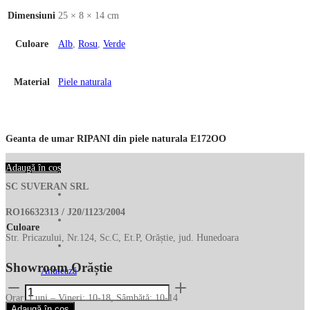
Dimensiuni
25 × 8 × 14 cm
Culoare
Alb
,
Rosu
,
Verde
Material
Piele naturala
Geanta de umar RIPANI din piele naturala E172OO
Adaugă în coș
SC SUVERAN SRL
RO16632313 / J20/1123/2004
Culoare
Str. Pricazului, Nr.124, Sc.C, Et.P, Orăștie, jud. Hunedoara
Showroom Orăștie
Anulează
Cantitate
Orar: Luni – Vineri: 10-18, Sâmbătă: 10-14
Geanta
Adaugă în coș