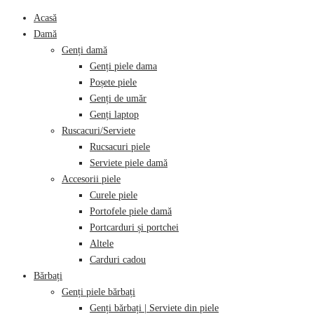
Acasă
Damă
Genți damă
Genți piele dama
Poșete piele
Genți de umăr
Genți laptop
Ruscacuri/Serviete
Rucsacuri piele
Serviete piele damă
Accesorii piele
Curele piele
Portofele piele damă
Portcarduri și portchei
Altele
Carduri cadou
Bărbați
Genți piele bărbați
Genți bărbați | Serviete din piele