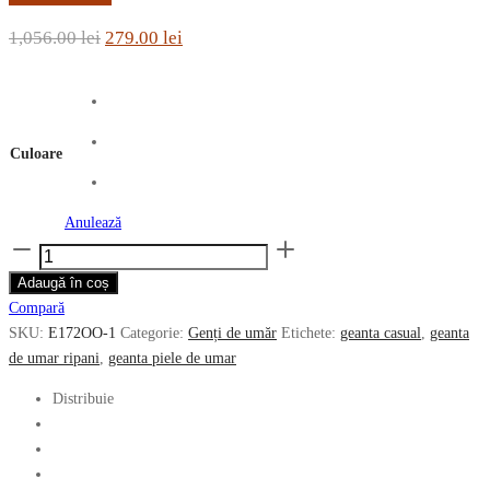
Prețul
Prețul
1,056.00
lei
279.00
lei
inițial
curent
a
este:
fost:
279.00 lei.
Culoare
1,056.00 lei.
Anulează
Cantitate
Geanta
Adaugă în coș
de
Compară
umar
SKU:
E172OO-1
Categorie:
Genți de umăr
Etichete:
geanta casual
,
geanta
RIPANI
de umar ripani
,
geanta piele de umar
din
piele
Distribuie
naturala
E172OO