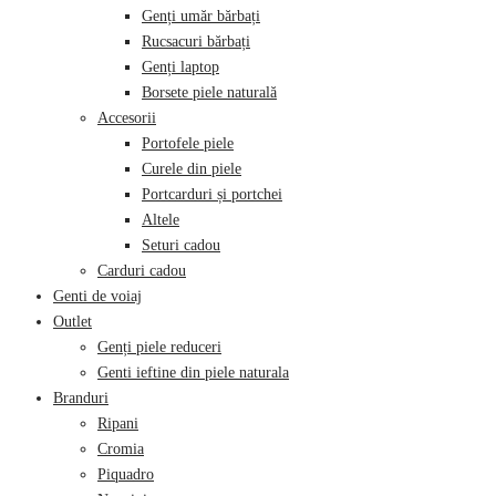
Genți umăr bărbați
Rucsacuri bărbați
Genți laptop
Borsete piele naturală
Accesorii
Portofele piele
Curele din piele
Portcarduri și portchei
Altele
Seturi cadou
Carduri cadou
Genti de voiaj
Outlet
Genți piele reduceri
Genti ieftine din piele naturala
Branduri
Ripani
Cromia
Piquadro