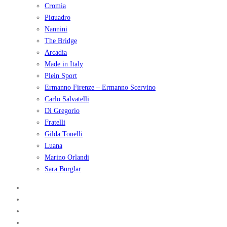
Cromia
Piquadro
Nannini
The Bridge
Arcadia
Made in Italy
Plein Sport
Ermanno Firenze – Ermanno Scervino
Carlo Salvatelli
Di Gregorio
Fratelli
Gilda Tonelli
Luana
Marino Orlandi
Sara Burglar