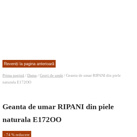
Prima pagină
/
Dama
/
Genți de umăr
/
Geanta de umar RIPANI din piele
naturala E172OO
Geanta de umar RIPANI din piele
naturala E172OO
-
74
%
reducere