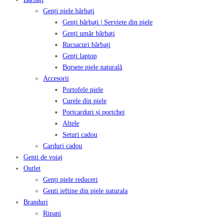
Genți piele bărbați
Genți bărbați | Serviete din piele
Genți umăr bărbați
Rucsacuri bărbați
Genți laptop
Borsete piele naturală
Accesorii
Portofele piele
Curele din piele
Portcarduri și portchei
Altele
Seturi cadou
Carduri cadou
Genti de voiaj
Outlet
Genți piele reduceri
Genti ieftine din piele naturala
Branduri
Ripani