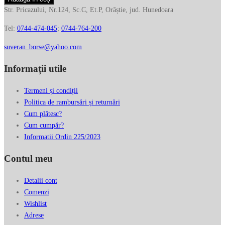
de
Str. Pricazului, Nr.124, Sc.C, Et.P, Orăștie, jud. Hunedoara
umar
Tel:
0744-474-045
;
0744-764-200
RIPANI
din
suveran_borse@yahoo.com
piele
naturala
Informații utile
E172OO
Termeni și condiții
Politica de rambursări și returnări
Cum plătesc?
Cum cumpăr?
Informatii Ordin 225/2023
Contul meu
Detalii cont
Comenzi
Wishlist
Adrese