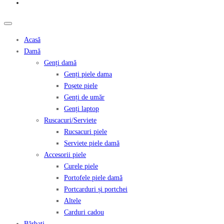
Acasă
Damă
Genți damă
Genți piele dama
Poșete piele
Genți de umăr
Genți laptop
Ruscacuri/Serviete
Rucsacuri piele
Serviete piele damă
Accesorii piele
Curele piele
Portofele piele damă
Portcarduri și portchei
Altele
Carduri cadou
Bărbați