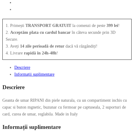
1. Primești
TRANSPORT GRATUIT
la comenzi de peste
399 lei
!
2.
Acceptăm plata cu cardul bancar
în câteva secunde prin 3D
Secure.
3. Aveți
14 zile perioadă de retur
dacă vă răzgândiți!
4. Livrare
rapidă în 24h-48h
!
Descriere
Informații suplimentare
Descriere
Geanta de umar RIPANI din piele naturala, cu un compartiment inchis cu
capac si buton mgnetic, buzunar cu fermoar pe captuseala, 2 suporturi de
card, curea de umar, reglabila. Made in Italy
Informații suplimentare