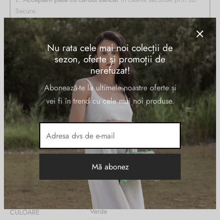
Secure.
3. Aveți
14 zile perioadă de retur
dacă vă răzgândiți!
4. Livrare
rapidă în 24h-48h
!
Nu rata cele mai noi colecții de
sezon, oferte și promoții de
nerefuzat!
Descriere
Abonează-te la ultimele noastre oferte și
vei fi în trend cu cele mai noi produse.
Geanta de umar THE BRIDGE din piele naturala, cu un compartiment
inchis cu fermoar, buzunare interioare multifunctionale. Made in Italy
Informații suplimentare
DIMENSIUNI
41 × 15 × 27 cm
Verde
CULOARE