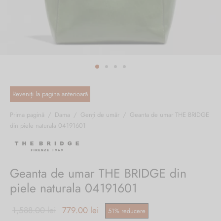
ri cadou
e piele naturală
i cadou
ridge
ia
n Italy
 Sport
no Firenze – Ermanno Scervino
Salvatelli
Prima pagină
/
Dama
/
Genți de umăr
/
Geanta de umar THE BRIDGE
din piele naturala 04191601
egorio
i
Geanta de umar THE BRIDGE din
Tonelli
piele naturala 04191601
Prețul inițial
Prețul
1,588.00
lei
779.00
lei
51
%
reducere
o Orlandi