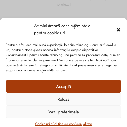
nerefuzat.
Administrează consimțămintele
pentru cookie-uri
Pentru a oferi cea mai bună experiență, folosim tehnologii, cum ar fi cookie-
uri, pentru a stoca și/sau accesa informațiile despre dispozitive.
Consimțământul pentru aceste tehnologii ne permite să procesăm date, cum ar
fi comportamentul de navigare sau ID-uri unice pe acest site. Dacă nu îți dai
consimțământul sau îți retragi consimțământul dat poate avea afecte negative
asupra unor anumite funcționalități și funcții.
Acceptă
Politica de confidențialitate
Cookie-urile
Refuză
Cum vă putem ajuta?
ANPC
Vezi preferințele
Open
chaty
Graficã și dezvoltare website
Cookie-urile
Politica de confidențialitate