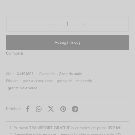
a fost:
curent
Burglar
1,588.00 lei.
este:
779.00 lei.
Adaugă în coș
Compară
SKU:
04191601
Categorie:
Genți de umăr
Etichete:
geanta dama umar
,
geanta de umar verde
,
geanta piele verde
Distribuie
1. Primești
TRANSPORT GRATUIT
la comenzi de peste
399 lei
!
2.
Acceptăm plata cu cardul bancar
în câteva secunde prin 3D