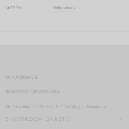
Piele naturala
MATERIAL
SC SUVERAN SRL
RO16632313 / J20/1123/2004
Str. Pricazului, Nr.124, Sc.C, Et.P, Orăștie, jud. Hunedoara
SHOWROOM ORĂȘTIE