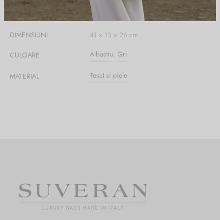
DIMENSIUNI
41 × 13 × 26 cm
Albastru
,
Gri
CULOARE
Tesut si piele
MATERIAL