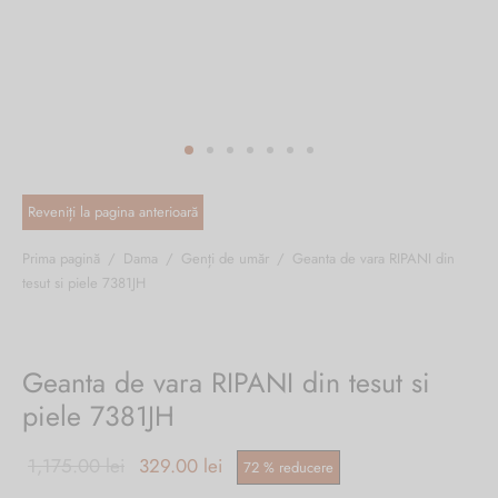
ri cadou
e piele naturală
i cadou
ridge
ia
n Italy
 Sport
no Firenze – Ermanno Scervino
Salvatelli
Prima pagină
/
Dama
/
Genți de umăr
/
Geanta de vara RIPANI din
tesut si piele 7381JH
egorio
i
Geanta de vara RIPANI din tesut si
Tonelli
piele 7381JH
Prețul inițial
Prețul
1,175.00
lei
329.00
lei
72
%
reducere
o Orlandi
a fost:
curent