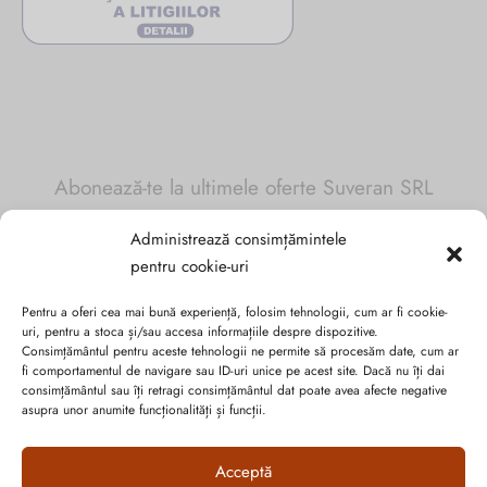
Abonează-te la ultimele oferte Suveran SRL
Administrează consimțămintele
Nu rata cele mai noi colecții de sezon, oferte și promoții de
pentru cookie-uri
nerefuzat.
Pentru a oferi cea mai bună experiență, folosim tehnologii, cum ar fi cookie-
uri, pentru a stoca și/sau accesa informațiile despre dispozitive.
Consimțământul pentru aceste tehnologii ne permite să procesăm date, cum ar
fi comportamentul de navigare sau ID-uri unice pe acest site. Dacă nu îți dai
consimțământul sau îți retragi consimțământul dat poate avea afecte negative
asupra unor anumite funcționalități și funcții.
Acceptă