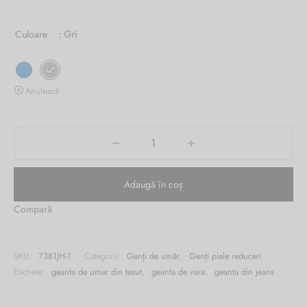
1,175.00 lei.
este:
Burglar
Culoare
: Gri
329.00 lei.
Anulează
Adaugă în coș
Compară
SKU:
7381JH-1
Categorii:
Genți de umăr
,
Genți piele reduceri
Etichete:
geanta de umar din tesut
,
geanta de vara
,
geanta din jeans