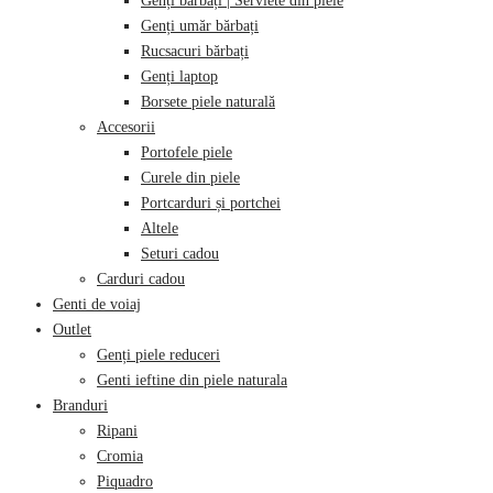
Genți bărbați | Serviete din piele
Genți umăr bărbați
Rucsacuri bărbați
Genți laptop
Borsete piele naturală
Accesorii
Portofele piele
Curele din piele
Portcarduri și portchei
Altele
Seturi cadou
Carduri cadou
Genti de voiaj
Outlet
Genți piele reduceri
Genti ieftine din piele naturala
Branduri
Ripani
Cromia
Piquadro