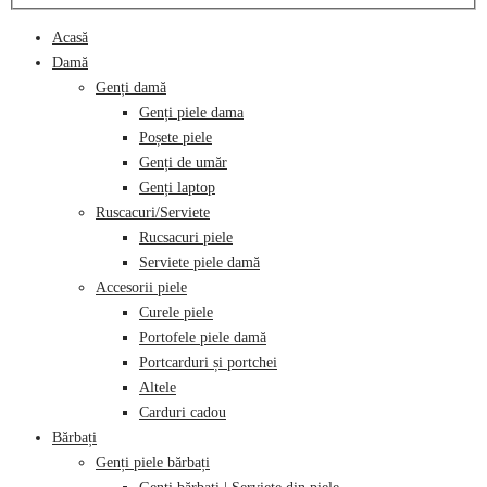
Acasă
Damă
Genți damă
Genți piele dama
Poșete piele
Genți de umăr
Genți laptop
Ruscacuri/Serviete
Rucsacuri piele
Serviete piele damă
Accesorii piele
Curele piele
Portofele piele damă
Portcarduri și portchei
Altele
Carduri cadou
Bărbați
Genți piele bărbați