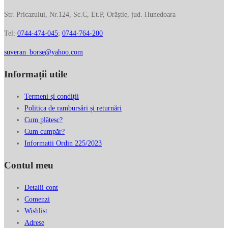
vara
Str. Pricazului, Nr.124, Sc.C, Et.P, Orăștie, jud. Hunedoara
RIPANI
din
Tel:
0744-474-045
;
0744-764-200
tesut
si
suveran_borse@yahoo.com
piele
Informații utile
7381JH
Termeni și condiții
Politica de rambursări și returnări
Cum plătesc?
Cum cumpăr?
Informatii Ordin 225/2023
Contul meu
Detalii cont
Comenzi
Wishlist
Adrese