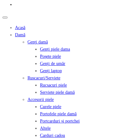
Acasă
Damă
Genți damă
Genți piele dama
Poșete piele
Genți de umăr
Genți laptop
Ruscacuri/Serviete
Rucsacuri piele
Serviete piele damă
Accesorii piele
Curele piele
Portofele piele damă
Portcarduri și portchei
Altele
Carduri cadou