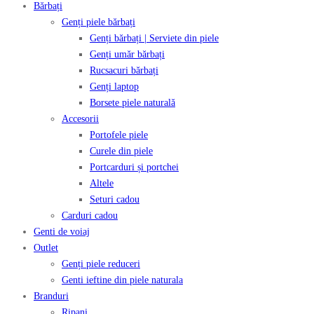
Bărbați
Genți piele bărbați
Genți bărbați | Serviete din piele
Genți umăr bărbați
Rucsacuri bărbați
Genți laptop
Borsete piele naturală
Accesorii
Portofele piele
Curele din piele
Portcarduri și portchei
Altele
Seturi cadou
Carduri cadou
Genti de voiaj
Outlet
Genți piele reduceri
Genti ieftine din piele naturala
Branduri
Ripani