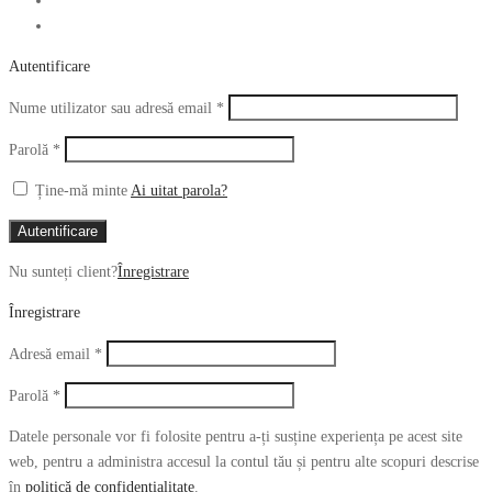
Autentificare
Obligatoriu
Nume utilizator sau adresă email
*
Obligatoriu
Parolă
*
Ține-mă minte
Ai uitat parola?
Autentificare
Nu sunteți client?
Înregistrare
Înregistrare
Obligatoriu
Adresă email
*
Obligatoriu
Parolă
*
Datele personale vor fi folosite pentru a-ți susține experiența pe acest site
web, pentru a administra accesul la contul tău și pentru alte scopuri descrise
în
politică de confidențialitate
.