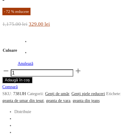
-
72
%
reducere
Prețul
Prețul
1,175.00
lei
329.00
lei
inițial
curent
a
este:
fost:
329.00 lei.
Culoare
1,175.00 lei.
Anulează
Cantitate
Geanta
Adaugă în coș
de
Compară
vara
SKU:
7381JH
Categorii:
Genți de umăr
,
Genți piele reduceri
Etichete:
RIPANI
geanta de umar din tesut
,
geanta de vara
,
geanta din jeans
din
tesut
Distribuie
si
piele
7381JH