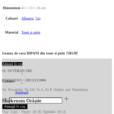
Dimensiuni
41 × 13 × 26 cm
Culoare
Albastru
,
Gri
Material
Tesut si piele
Geanta de vara RIPANI din tesut si piele 7381JH
Adaugă în coș
SC SUVERAN SRL
RO16632313 / J20/1123/2004
Culoare
Str. Pricazului, Nr.124, Sc.C, Et.P, Orăștie, jud. Hunedoara
Anulează
Cantitate
Showroom Orăștie
Geanta
Adaugă în coș
de
Orar: Luni – Vineri: 10-18, Sâmbătă: 10-14