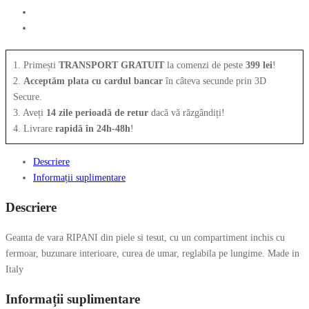
1. Primești
TRANSPORT GRATUIT
la comenzi de peste
399 lei
!
2.
Acceptăm plata cu cardul bancar
în câteva secunde prin 3D
Secure.
3. Aveți
14 zile perioadă de retur
dacă vă răzgândiți!
4. Livrare
rapidă în 24h-48h
!
Descriere
Informații suplimentare
Descriere
Geanta de vara RIPANI din piele si tesut, cu un compartiment inchis cu
fermoar, buzunare interioare, curea de umar, reglabila pe lungime. Made in
Italy
Informații suplimentare