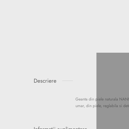
Descriere
Nu
Geanta din piele naturala NANNI
umar, din piele, reglabila si det
A
Informații suplimentare