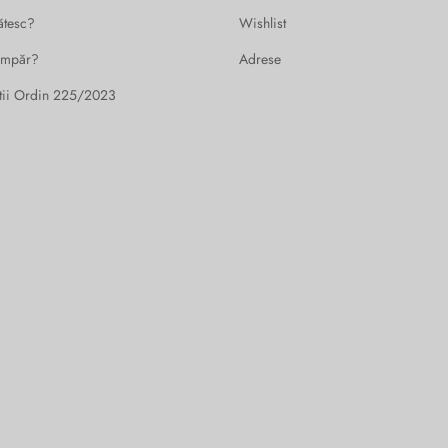
ătesc?
Wishlist
umpăr?
Adrese
tii Ordin 225/2023