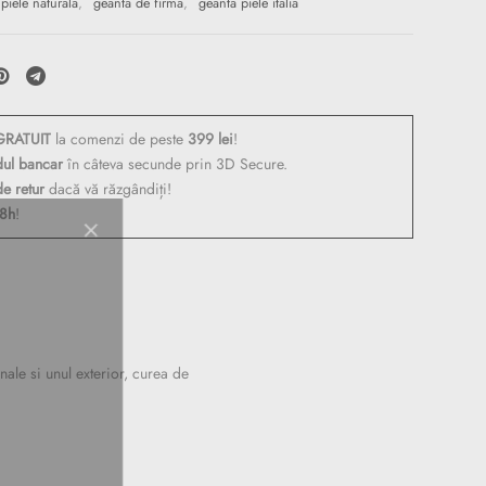
piele naturala
,
geanta de firma
,
geanta piele italia
RATUIT
la comenzi de peste
399 lei
!
dul bancar
în câteva secunde prin 3D Secure.
de retur
dacă vă răzgândiți!
48h
!
 de
ale si unul exterior, curea de
oi