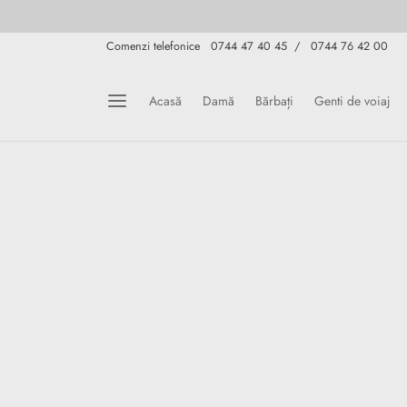
Comenzi telefonice 0744 47 40 45 / 0744 76 42 00
Acasă
Damă
Bărbați
Genti de voiaj