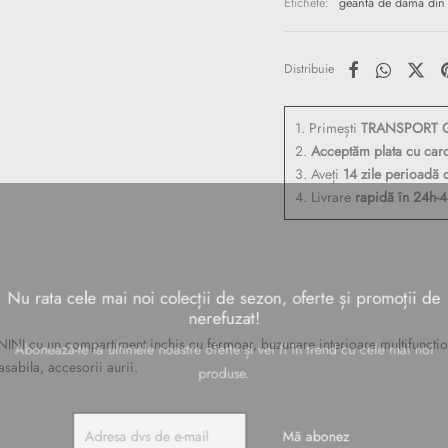
Etichete:
geanta de dama din 
Distribuie
1. Primești
TRANSPORT G
2.
Acceptăm plata cu car
3. Aveți
14 zile perioadă 
4. Livrare
rapidă în 24h-
 rata cele mai noi colecții de sezon, oferte și promoții
nerefuzat!
NI cu un compartiment inchis cu fermoar, buzunare interioare multifunction
asabila, accesorii aurii.
bonează-te la ultimele noastre oferte și vei fi în trend cu cele mai n
produse.