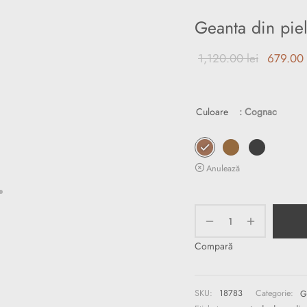
Geanta din pie
Prețul ini
1,120.00
lei
679.00
a fost:
1,120.00
Culoare
: Cognac
Anulează
Compară
SKU:
18783
Categorie:
G