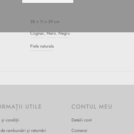
38 × 11 × 29 cm
Cognac
,
Maro
,
Negru
Piele naturala
ORMAȚII UTILE
CONTUL MEU
 și condiții
Detalii cont
 de rambursări și returnări
Comenzi