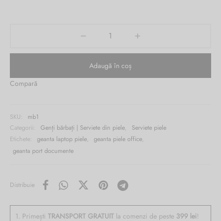
3,250.00 lei.
este:
Burglar
398.00 lei.
Adaugă în coș
Compară
SKU:
mb1
Categorii:
Genți bărbați | Serviete din piele
,
Serviete piele
Etichete:
geanta laptop piele
,
geanta piele office
,
geanta port documente
Distribuie
1. Primești
TRANSPORT GRATUIT
la comenzi de peste
399 lei
!