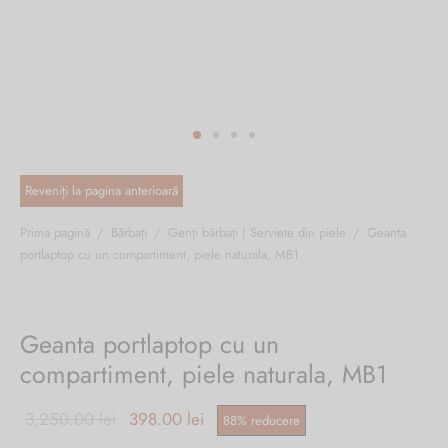
ri cadou
e piele naturală
i cadou
ridge
ia
n Italy
 Sport
no Firenze – Ermanno Scervino
Salvatelli
Prima pagină
/
Bărbați
/
Genți bărbați | Serviete din piele
/
Geanta
portlaptop cu un compartiment, piele naturala, MB1
egorio
i
Geanta portlaptop cu un
Tonelli
compartiment, piele naturala, MB1
Prețul inițial a
Prețul
3,250.00
lei
398.00
lei
88
%
reducere
o Orlandi
fost:
curent