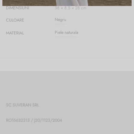
DIMENSIUNI
38 × 8.5 × 28 cm
Negru
CULOARE
Piele naturala
MATERIAL
SC SUVERAN SRL
RO16632313 / J20/1123/2004