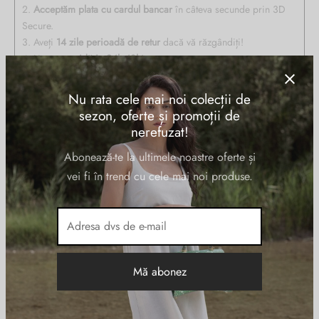
2.
Acceptăm plata cu cardul bancar
în câteva secunde prin 3D
Secure.
3. Aveți
14 zile perioadă de retur
dacă vă răzgândiți!
4. Livrare
rapidă în 24h-48h
!
Nu rata cele mai noi colecții de
sezon, oferte și promoții de
Descriere
nerefuzat!
Abonează-te la ultimele noastre oferte și
Geanta din piele naturala, cu un compartiment inchis cu fermoar,
vei fi în trend cu cele mai noi produse.
buzunar interior cu protectie pentru laptop, doua pentru telefoane,
unul cu fermoar, la exterior are un buzunar frontal inchis cu fermoar,
suport pentru troler, curea de umar, din chinga, reglabila si
detasabila, accesorii argintii, greutate 0.9kg. Made in Italy
Informații suplimentare