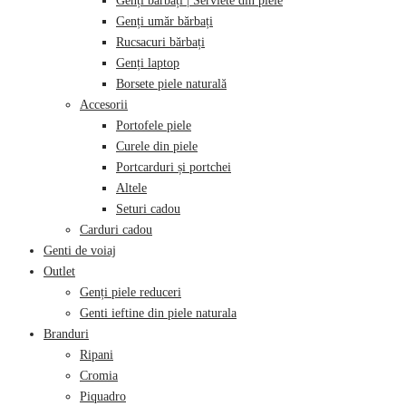
Genți bărbați | Serviete din piele
Genți umăr bărbați
Rucsacuri bărbați
Genți laptop
Borsete piele naturală
Accesorii
Portofele piele
Curele din piele
Portcarduri și portchei
Altele
Seturi cadou
Carduri cadou
Genti de voiaj
Outlet
Genți piele reduceri
Genti ieftine din piele naturala
Branduri
Ripani
Cromia
Piquadro