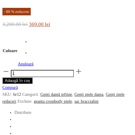
-
88
%
reducere
Prețul
Prețul
3,200.00
lei
369.00
lei
inițial
curent
a
este:
fost:
369.00 lei.
Culoare
3,200.00 lei.
Anulează
Cantitate
Geanta
Adaugă în coș
tip
Compară
sac
SKU:
br12
Categorii:
Genti damă ieftine
,
Genți piele dama
,
Genți piele
Braccialini
reduceri
Etichete:
geanta crossbody piele
,
sac braccialini
din
piele
Distribuie
naturala
vachetta
BR12