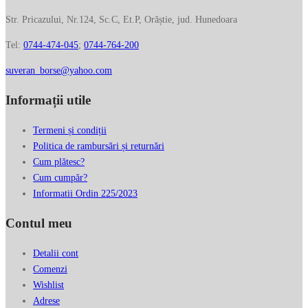
sac
Str. Pricazului, Nr.124, Sc.C, Et.P, Orăștie, jud. Hunedoara
Braccialini
din
Tel:
0744-474-045
;
0744-764-200
piele
naturala
suveran_borse@yahoo.com
vachetta
Informații utile
BR12
Termeni și condiții
Politica de rambursări și returnări
Cum plătesc?
Cum cumpăr?
Informatii Ordin 225/2023
Contul meu
Detalii cont
Comenzi
Wishlist
Adrese