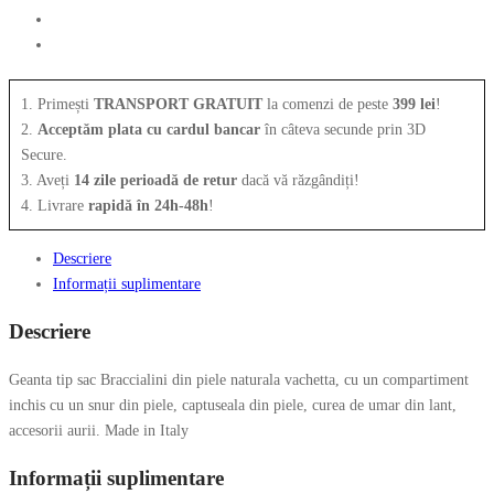
1. Primești
TRANSPORT GRATUIT
la comenzi de peste
399 lei
!
2.
Acceptăm plata cu cardul bancar
în câteva secunde prin 3D
Secure.
3. Aveți
14 zile perioadă de retur
dacă vă răzgândiți!
4. Livrare
rapidă în 24h-48h
!
Descriere
Informații suplimentare
Descriere
Geanta tip sac Braccialini din piele naturala vachetta, cu un compartiment
inchis cu un snur din piele, captuseala din piele, curea de umar din lant,
accesorii aurii. Made in Italy
Informații suplimentare