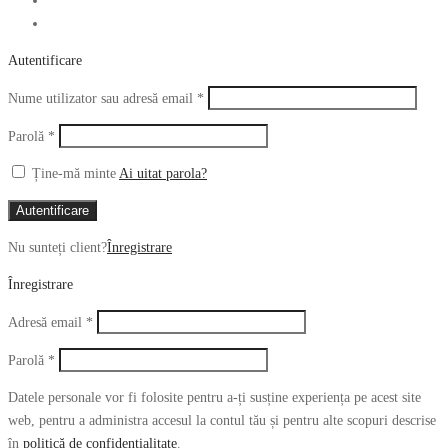
Autentificare
Obligatoriu
Nume utilizator sau adresă email
*
Obligatoriu
Parolă
*
Ține-mă minte
Ai uitat parola?
Autentificare
Nu sunteți client?
Înregistrare
Înregistrare
Obligatoriu
Adresă email
*
Obligatoriu
Parolă
*
Datele personale vor fi folosite pentru a-ți susține experiența pe acest site
web, pentru a administra accesul la contul tău și pentru alte scopuri descrise
în
politică de confidențialitate
.