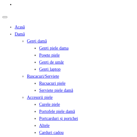
Acasă
Damă
Genți damă
Genți piele dama
Poșete piele
Genți de umăr
Genți laptop
Ruscacuri/Serviete
Rucsacuri piele
Serviete piele damă
Accesorii piele
Curele piele
Portofele piele damă
Portcarduri și portchei
Altele
Carduri cadou