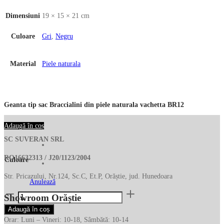
Dimensiuni
19 × 15 × 21 cm
Culoare
Gri
,
Negru
Material
Piele naturala
Geanta tip sac Braccialini din piele naturala vachetta BR12
Adaugă în coș
SC SUVERAN SRL
RO16632313 / J20/1123/2004
Culoare
Str. Pricazului, Nr.124, Sc.C, Et.P, Orăștie, jud. Hunedoara
Anulează
Cantitate
Showroom Orăștie
Geanta
Adaugă în coș
tip
Orar: Luni – Vineri: 10-18, Sâmbătă: 10-14