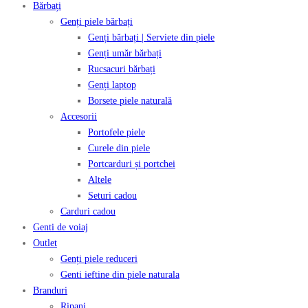
Bărbați
Genți piele bărbați
Genți bărbați | Serviete din piele
Genți umăr bărbați
Rucsacuri bărbați
Genți laptop
Borsete piele naturală
Accesorii
Portofele piele
Curele din piele
Portcarduri și portchei
Altele
Seturi cadou
Carduri cadou
Genti de voiaj
Outlet
Genți piele reduceri
Genti ieftine din piele naturala
Branduri
Ripani