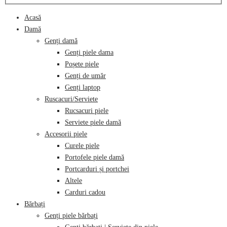
Acasă
Damă
Genți damă
Genți piele dama
Poșete piele
Genți de umăr
Genți laptop
Ruscacuri/Serviete
Rucsacuri piele
Serviete piele damă
Accesorii piele
Curele piele
Portofele piele damă
Portcarduri și portchei
Altele
Carduri cadou
Bărbați
Genți piele bărbați