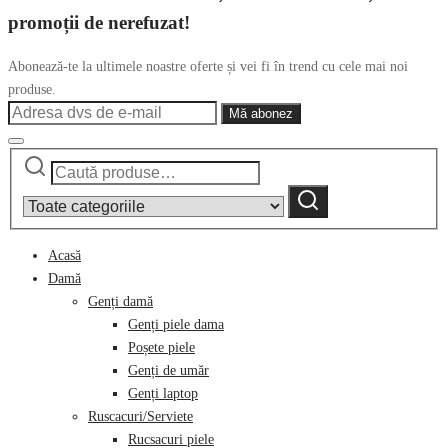
promoții de nerefuzat!
Abonează-te la ultimele noastre oferte și vei fi în trend cu cele mai noi
produse.
Caută
Narrow
după:
by
Caută
category:
Acasă
Damă
Genți damă
Genți piele dama
Poșete piele
Genți de umăr
Genți laptop
Ruscacuri/Serviete
Rucsacuri piele