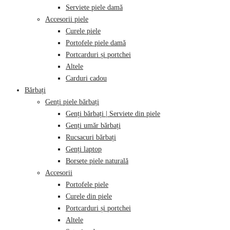
Serviete piele damă
Accesorii piele
Curele piele
Portofele piele damă
Portcarduri și portchei
Altele
Carduri cadou
Bărbați
Genți piele bărbați
Genți bărbați | Serviete din piele
Genți umăr bărbați
Rucsacuri bărbați
Genți laptop
Borsete piele naturală
Accesorii
Portofele piele
Curele din piele
Portcarduri și portchei
Altele