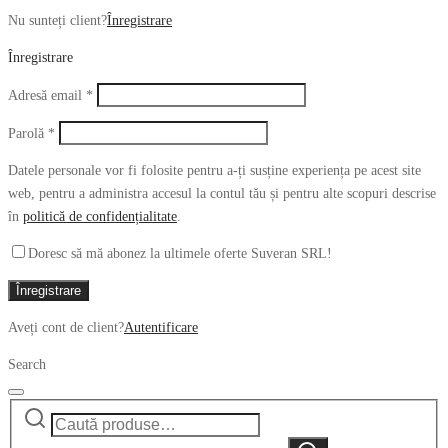
Nu sunteți client?
Înregistrare
Înregistrare
Obligatoriu
Adresă email
*
Obligatoriu
Parolă
*
Datele personale vor fi folosite pentru a-ți susține experiența pe acest site
web, pentru a administra accesul la contul tău și pentru alte scopuri descrise
în
politică de confidențialitate
.
Doresc să mă abonez la ultimele oferte Suveran SRL!
Înregistrare
Aveți cont de client?
Autentificare
Search
Caută
Narrow
după:
by
Caută