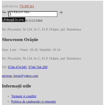
Prețul
Prețul
129.00
lei
76.00
lei
Cantitate
inițial
curent
SC SUVERAN SRL
Husa
a
este:
Adaugă în coș
RO16632313 / J20/1123/2004
piele
fost:
76.00 lei.
iphone
Str. Pricazului, Nr.124, Sc.C, Et.P, Orăștie, jud. Hunedoara
129.00 lei.
6.1
Showroom Orăștie
Orar: Luni – Vineri: 10-18, Sâmbătă: 10-14
Str. Pricazului, Nr.124, Sc.C, Et.P, Orăștie, jud. Hunedoara
Tel:
0744-474-045
;
0744-764-200
suveran_borse@yahoo.com
Informații utile
Termeni și condiții
Politica de rambursări și returnări