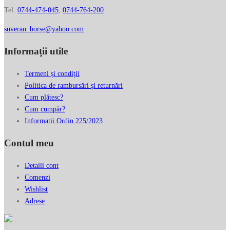
din
Tel:
0744-474-045
;
0744-764-200
metal
suveran_borse@yahoo.com
PP5649S137R
Informații utile
Termeni și condiții
Politica de rambursări și returnări
Cum plătesc?
Cum cumpăr?
Informatii Ordin 225/2023
Contul meu
Detalii cont
Comenzi
Wishlist
Adrese