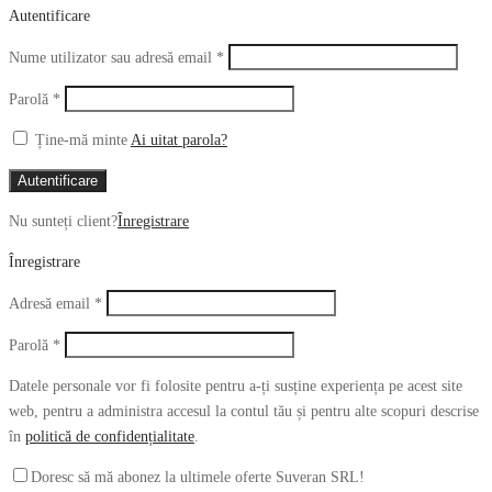
Autentificare
Obligatoriu
Nume utilizator sau adresă email
*
Obligatoriu
Parolă
*
Ține-mă minte
Ai uitat parola?
Autentificare
Nu sunteți client?
Înregistrare
Înregistrare
Obligatoriu
Adresă email
*
Obligatoriu
Parolă
*
Datele personale vor fi folosite pentru a-ți susține experiența pe acest site
web, pentru a administra accesul la contul tău și pentru alte scopuri descrise
în
politică de confidențialitate
.
Doresc să mă abonez la ultimele oferte Suveran SRL!