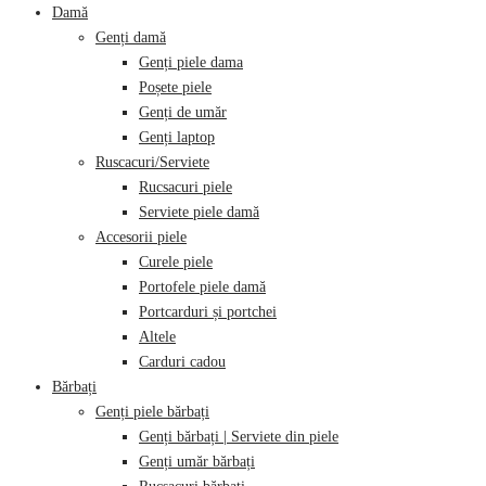
Damă
Genți damă
Genți piele dama
Poșete piele
Genți de umăr
Genți laptop
Ruscacuri/Serviete
Rucsacuri piele
Serviete piele damă
Accesorii piele
Curele piele
Portofele piele damă
Portcarduri și portchei
Altele
Carduri cadou
Bărbați
Genți piele bărbați
Genți bărbați | Serviete din piele
Genți umăr bărbați