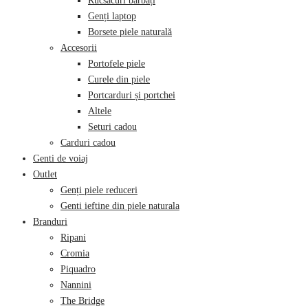
Rucsacuri bărbați
Genți laptop
Borsete piele naturală
Accesorii
Portofele piele
Curele din piele
Portcarduri și portchei
Altele
Seturi cadou
Carduri cadou
Genti de voiaj
Outlet
Genți piele reduceri
Genti ieftine din piele naturala
Branduri
Ripani
Cromia
Piquadro
Nannini
The Bridge