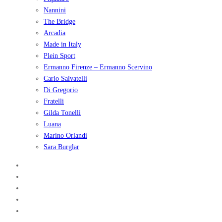
Nannini
The Bridge
Arcadia
Made in Italy
Plein Sport
Ermanno Firenze – Ermanno Scervino
Carlo Salvatelli
Di Gregorio
Fratelli
Gilda Tonelli
Luana
Marino Orlandi
Sara Burglar