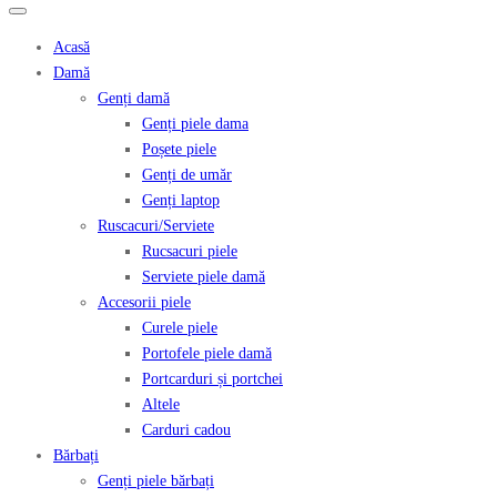
Acasă
Damă
Genți damă
Genți piele dama
Poșete piele
Genți de umăr
Genți laptop
Ruscacuri/Serviete
Rucsacuri piele
Serviete piele damă
Accesorii piele
Curele piele
Portofele piele damă
Portcarduri și portchei
Altele
Carduri cadou
Bărbați
Genți piele bărbați