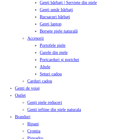
Genți bărbați | Serviete din piele
Genți umăr bărbați
Rucsacuri bărbați
Genți laptop
Borsete piele naturală
Accesorii
Portofele piele
Curele din piele
Portcarduri și portchei
Altele
Seturi cadou
Carduri cadou
Genti de voiaj
Outlet
Genți piele reduceri
Genti ieftine din piele naturala
Branduri
Ripani
Cromia
Piquadro