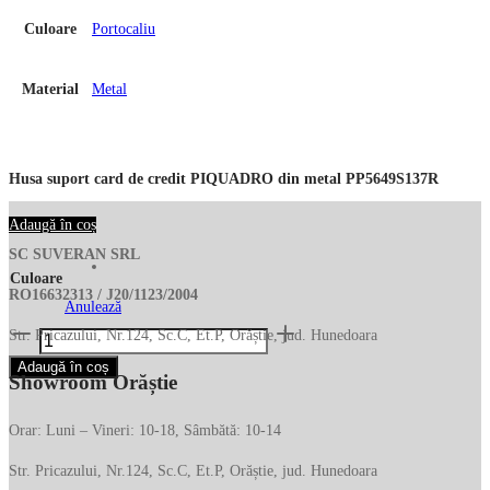
Culoare
Portocaliu
Material
Metal
Husa suport card de credit PIQUADRO din metal PP5649S137R
Adaugă în coș
SC SUVERAN SRL
Culoare
RO16632313 / J20/1123/2004
Anulează
Cantitate
Str. Pricazului, Nr.124, Sc.C, Et.P, Orăștie, jud. Hunedoara
Husa
Adaugă în coș
Showroom Orăștie
suport
card
Orar: Luni – Vineri: 10-18, Sâmbătă: 10-14
de
credit
Str. Pricazului, Nr.124, Sc.C, Et.P, Orăștie, jud. Hunedoara
PIQUADRO