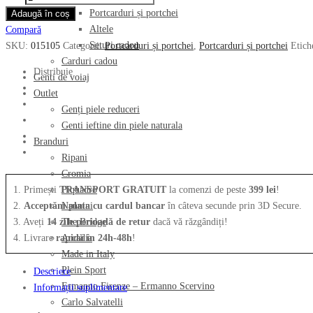
a
este:
Portcard
Portcarduri și portchei
Adaugă în coș
fost:
189.00 lei.
THE
Altele
Compară
389.00 lei.
BRIDGE
Seturi cadou
SKU:
015105
Categorii:
Portcarduri și portchei
,
Portcarduri și portchei
Etich
din
Carduri cadou
piele
Distribuie
Genti de voiaj
naturala
Outlet
015105
Genți piele reduceri
Genti ieftine din piele naturala
Branduri
Ripani
Cromia
1. Primești
TRANSPORT GRATUIT
la comenzi de peste
399 lei
!
Piquadro
2.
Acceptăm plata cu cardul bancar
în câteva secunde prin 3D Secure.
Nannini
3. Aveți
14 zile perioadă de retur
dacă vă răzgândiți!
The Bridge
4. Livrare
rapidă în 24h-48h
!
Arcadia
Made in Italy
Plein Sport
Descriere
Ermanno Firenze – Ermanno Scervino
Informații suplimentare
Carlo Salvatelli