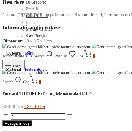
Descriere
Di Gregorio
Fratelli
Portcard THE BRIDGE din piele naturala, 6 sloturi de card, buzunar, sistem
Gilda Tonelli
Luana
Informații suplimentare
Marino Orlandi
Sara Burglar
Dimensiuni
10 × 0.5 × 8 cm
Culoare
Maro
Autentificare
Search
Wishlist
Coș
0
Menu
Material
Piele naturala
Search
Coș
0
Portcard THE BRIDGE din piele naturala 015105
Prețul
Prețul
389.00
lei
189.00
lei
Cantitate
inițial
curent
Portcard
a
este:
Adaugă în coș
THE
fost:
189.00 lei.