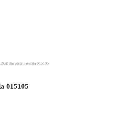
DGE din piele naturala 015105
la 015105