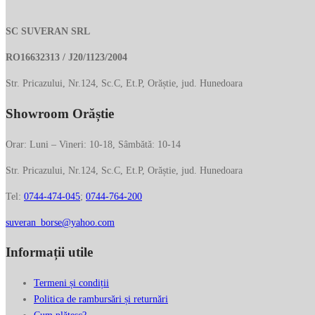
BRIDGE
389.00 lei.
din
SC SUVERAN SRL
piele
naturala
RO16632313 / J20/1123/2004
015105
Str. Pricazului, Nr.124, Sc.C, Et.P, Orăștie, jud. Hunedoara
Showroom Orăștie
Orar: Luni – Vineri: 10-18, Sâmbătă: 10-14
Str. Pricazului, Nr.124, Sc.C, Et.P, Orăștie, jud. Hunedoara
Tel:
0744-474-045
;
0744-764-200
suveran_borse@yahoo.com
Informații utile
Termeni și condiții
Politica de rambursări și returnări