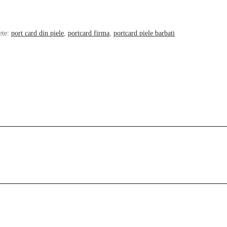
ete:
port card din piele
,
portcard firma
,
portcard piele barbati