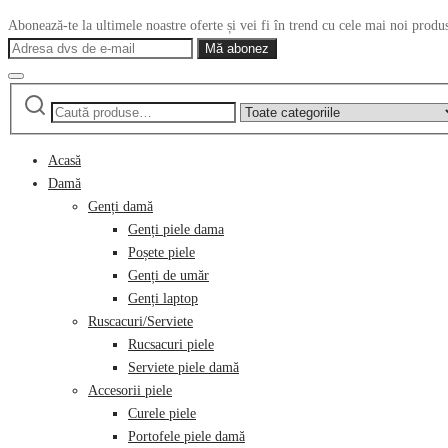
Abonează-te la ultimele noastre oferte și vei fi în trend cu cele mai noi produ
Caută
Narrow
după:
by
category:
Acasă
Damă
Genți damă
Genți piele dama
Poșete piele
Genți de umăr
Genți laptop
Ruscacuri/Serviete
Rucsacuri piele
Serviete piele damă
Accesorii piele
Curele piele
Portofele piele damă