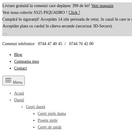
Livrare gratuită la comenzi care depășesc 399 de lei!
Vezi magazin
Vezi noua colectie SS25 PIQUADRO !
Click !
Cumpără în siguranță! Acceptăm 14 zile perioada de retur, în cazul în care te 
Acceptăm plata cu cardul în câteva secunde (securizat 3D-Secure).
Comenzi telefonice 0744 47 40 45 / 0744 76 42 00
Blog
Compania mea
Contact
Menu
Acasă
Damă
Genți damă
Genți piele dama
Poșete piele
Genți de umăr