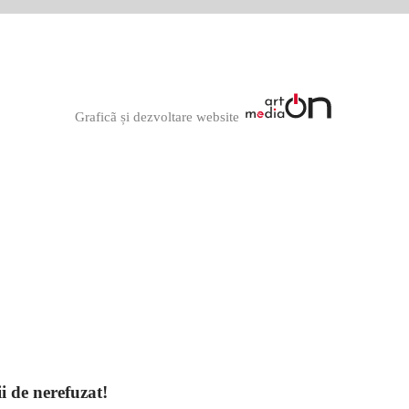
Graficã și dezvoltare website
ii de nerefuzat!