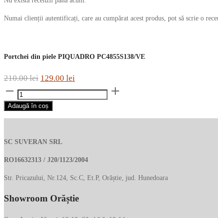
Nu există recenzii până acum.
Numai clienții autentificați, care au cumpărat acest produs, pot să scrie o rece
Portchei din piele PIQUADRO PC4855S138/VE
Prețul
Prețul
210.00
lei
129.00
lei
Cantitate
inițial
curent
Portchei
a
este:
Adaugă în coș
din
fost:
129.00 lei.
piele
210.00 lei.
PIQUADRO
SC SUVERAN SRL
PC4855S138/VE
RO16632313 / J20/1123/2004
Str. Pricazului, Nr.124, Sc.C, Et.P, Orăștie, jud. Hunedoara
Showroom Orăștie