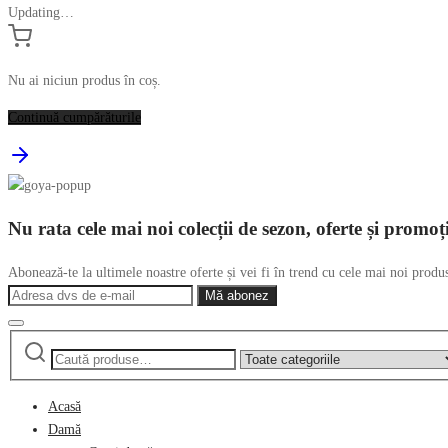
Updating…
Nu ai niciun produs în coș.
Continuă cumpărăturile
Nu rata cele mai noi colecții de sezon, oferte și promoț
Abonează-te la ultimele noastre oferte și vei fi în trend cu cele mai noi produ
Caută
Narrow
după:
by
category:
Acasă
Damă