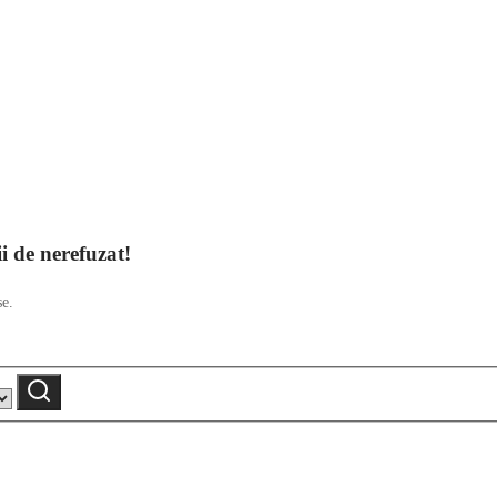
ii de nerefuzat!
se.
Caută