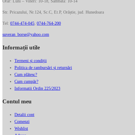
Orar: Luni – Vineri: 10-18, Sâmbătă: 10-14
Str. Pricazului, Nr.124, Sc.C, Et.P, Orăștie, jud. Hunedoara
Tel:
0744-474-045
;
0744-764-200
suveran_borse@yahoo.com
Informații utile
Termeni și condiții
Politica de rambursări și returnări
Cum plătesc?
Cum cumpăr?
Informatii Ordin 225/2023
Contul meu
Detalii cont
Comenzi
Wishlist