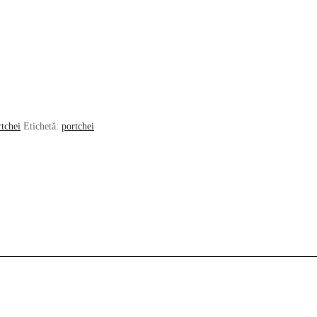
rtchei
Etichetă:
portchei