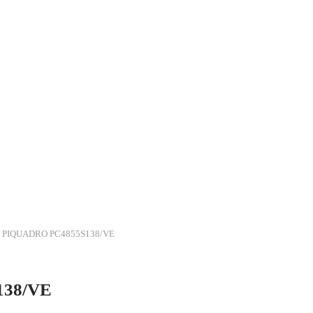
ele PIQUADRO PC4855S138/VE
138/VE