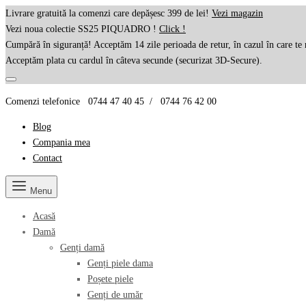
Livrare gratuită la comenzi care depășesc 399 de lei!
Vezi magazin
Vezi noua colectie SS25 PIQUADRO !
Click !
Cumpără în siguranță! Acceptăm 14 zile perioada de retur, în cazul în care te 
Acceptăm plata cu cardul în câteva secunde (securizat 3D-Secure).
Comenzi telefonice 0744 47 40 45 / 0744 76 42 00
Blog
Compania mea
Contact
Menu
Acasă
Damă
Genți damă
Genți piele dama
Poșete piele
Genți de umăr