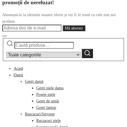
promoții de nerefuzat!
Abonează-te la ultimele noastre oferte și vei fi în trend cu cele mai noi
produse.
Caută
Narrow
după:
by
Caută
category:
Acasă
Damă
Genți damă
Genți piele dama
Poșete piele
Genți de umăr
Genți laptop
Ruscacuri/Serviete
Rucsacuri piele