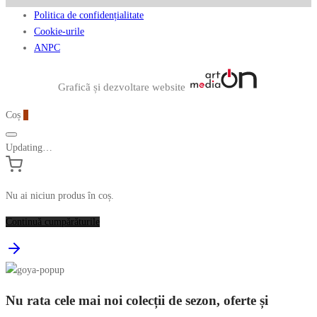
Politica de confidențialitate
Cookie-urile
ANPC
Graficã și dezvoltare website
Coș
0
Updating…
Nu ai niciun produs în coș.
Continuă cumpărăturile
Nu rata cele mai noi colecții de sezon, oferte și