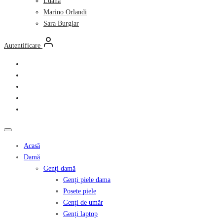
Luana
Marino Orlandi
Sara Burglar
Autentificare
Acasă
Damă
Genți damă
Genți piele dama
Poșete piele
Genți de umăr
Genți laptop