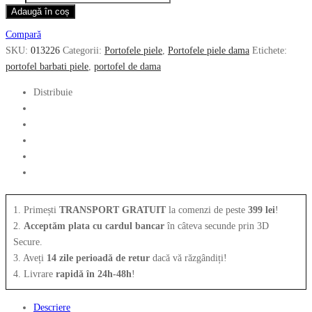
Portofel
Adaugă în coș
fost:
295.00 lei.
cu
Compară
552.00 lei.
fermoar
SKU:
013226
Categorii:
Portofele piele
,
Portofele piele dama
Etichete:
PIQUADRO
portofel barbati piele
,
portofel de dama
din
piele
Distribuie
013226
1. Primești
TRANSPORT GRATUIT
la comenzi de peste
399 lei
!
2.
Acceptăm plata cu cardul bancar
în câteva secunde prin 3D
Secure.
3. Aveți
14 zile perioadă de retur
dacă vă răzgândiți!
4. Livrare
rapidă în 24h-48h
!
Descriere