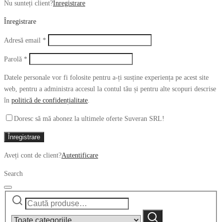
Nu sunteți client?
Înregistrare
Înregistrare
Obligatoriu
Adresă email
*
Obligatoriu
Parolă
*
Datele personale vor fi folosite pentru a-ți susține experiența pe acest site
web, pentru a administra accesul la contul tău și pentru alte scopuri descrise
în
politică de confidențialitate
.
Doresc să mă abonez la ultimele oferte Suveran SRL!
Înregistrare
Aveți cont de client?
Autentificare
Search
Caută
Narrow
după:
by
Caută