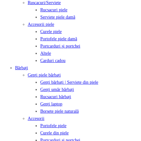
Ruscacuri/Serviete
Rucsacuri piele
Serviete piele damă
Accesorii piele
Curele piele
Portofele piele damă
Portcarduri și portchei
Altele
Carduri cadou
Bărbați
Genți piele bărbați
Genți bărbați | Serviete din piele
Genți umăr bărbați
Rucsacuri bărbați
Genți laptop
Borsete piele naturală
Accesorii
Portofele piele
Curele din piele
Portcarduri și portchei