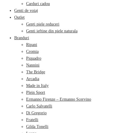
Carduri cadou
Genti de voiaj
Outlet
Genți piele reduceri
Genti ieftine din piele naturala
Branduri
Ripani
Cromia
Piquadro
Nannini
The Bridge
Arcadia
Made in Italy
Plein Sport
Ermanno Firenze – Ermanno Scervino
Carlo Salvatelli
Di Gregorio
Fratelli
Gilda Tonelli