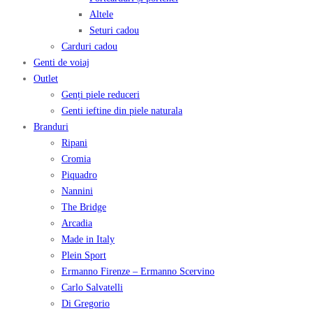
Altele
Seturi cadou
Carduri cadou
Genti de voiaj
Outlet
Genți piele reduceri
Genti ieftine din piele naturala
Branduri
Ripani
Cromia
Piquadro
Nannini
The Bridge
Arcadia
Made in Italy
Plein Sport
Ermanno Firenze – Ermanno Scervino
Carlo Salvatelli
Di Gregorio