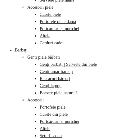
Serviete piele damă
Accesorii piele
Curele piele
Portofele piele damă
Portcarduri și portchei
Altele
Carduri cadou
Bărbați
Genți piele bărbați
Genți bărbați | Serviete din piele
Genți umăr bărbați
Rucsacuri bărbați
Genți laptop
Borsete piele naturală
Accesorii
Portofele piele
Curele din piele
Portcarduri și portchei
Altele
Seturi cadou