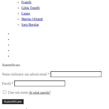
Fratelli
Gilda Tonelli
Luana
Marino Orlandi
Sara Burglar
Autentificare
Obligatoriu
Nume utilizator sau adresă email
*
Obligatoriu
Parolă
*
Ține-mă minte
Ai uitat parola?
Autentificare