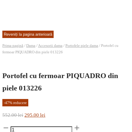
Prima pagină
/
Dama
/
Accesorii dama
/
Portofele piele dama
/
Portofel cu
fermoar PIQUADRO din piele 013226
Portofel cu fermoar PIQUADRO din
piele 013226
-
47
%
reducere
Prețul
Prețul
552.00
lei
295.00
lei
inițial
curent
Cantitate
a
este: