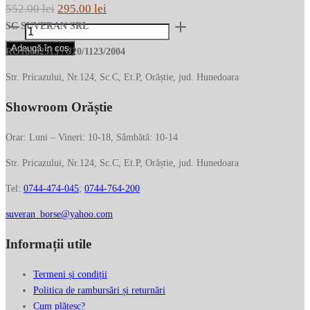
Prețul
Prețul
552.00
lei
295.00
lei
Cantitate
inițial
curent
SC SUVERAN SRL
Portofel
a
este:
Adaugă în coș
RO16632313 / J20/1123/2004
cu
fost:
295.00 lei.
fermoar
Str. Pricazului, Nr.124, Sc.C, Et.P, Orăștie, jud. Hunedoara
552.00 lei.
PIQUADRO
Showroom Orăștie
din
piele
013226
Orar: Luni – Vineri: 10-18, Sâmbătă: 10-14
Str. Pricazului, Nr.124, Sc.C, Et.P, Orăștie, jud. Hunedoara
Tel:
0744-474-045
;
0744-764-200
suveran_borse@yahoo.com
Informații utile
Termeni și condiții
Politica de rambursări și returnări
Cum plătesc?