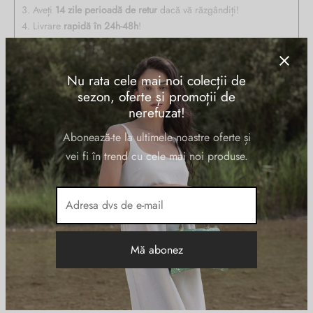
3. Aveți
14 zile perioadă de retur
dacă vă răzgândiți!
4. Livrare
rapidă în 24h-48h
!
Nu rata cele mai noi colecții de
Descriere
sezon, oferte și promoții de
nerefuzat!
Portofel de dama PIQUADRO din piele naturala, cu doua
Abonează-te la ultimele noastre oferte și
compartimente pentru bancnote, 6 suporturi de card, buzunar
vei fi în trend cu cele mai noi produse.
exterior, sistem RFID.
Informații suplimentare
DIMENSIUNI
12 × 2 × 9 cm
Negru
CULOARE