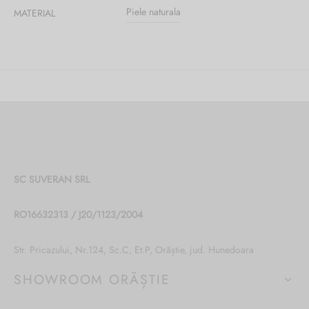
Piele naturala
MATERIAL
SC SUVERAN SRL
RO16632313 / J20/1123/2004
Str. Pricazului, Nr.124, Sc.C, Et.P, Orăștie, jud. Hunedoara
SHOWROOM ORĂȘTIE