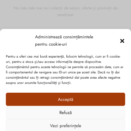
Nu rata cele mai noi colecții de sezon, oferte și promoții de
nerefuzat.
Administrează consimțămintele
pentru cookie-uri
Pentru a oferi cea mai bună experiență, folosim tehnologii, cum ar fi cookie-
uri, pentru a stoca și/sau accesa informațiile despre dispozitive.
Consimțământul pentru aceste tehnologii ne permite să procesăm date, cum ar
fi comportamentul de navigare sau ID-uri unice pe acest site. Dacă nu îți dai
consimțământul sau îți retragi consimțământul dat poate avea afecte negative
asupra unor anumite funcționalități și funcții.
Acceptă
Politica de confidențialitate
Cookie-urile
Refuză
Cum vă putem ajuta?
ANPC
Open
Vezi preferințele
chaty