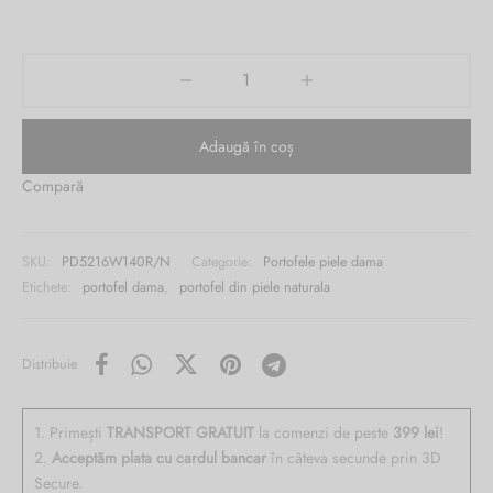
fost:
este:
Burglar
470.00 lei.
289.00 lei.
Adaugă în coș
Compară
SKU:
PD5216W140R/N
Categorie:
Portofele piele dama
Etichete:
portofel dama
,
portofel din piele naturala
Distribuie
1. Primești
TRANSPORT GRATUIT
la comenzi de peste
399 lei
!
2.
Acceptăm plata cu cardul bancar
în câteva secunde prin 3D
Secure.