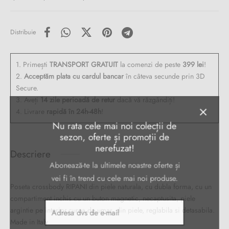
Distribuie
1. Primești
TRANSPORT GRATUIT
la comenzi de peste
399 lei
!
2.
Acceptăm plata cu cardul bancar
în câteva secunde prin 3D
Secure.
3. Aveți
14 zile perioadă de retur
dacă vă răzgândiți!
4. Livrare
rapidă în 24h-48h
!
Nu rata cele mai noi colecții de
sezon, oferte și promoții de
nerefuzat!
Descriere
Abonează-te la ultimele noastre oferte și
vei fi în trend cu cele mai noi produse.
Poseta crossbody RIPANI din piele naturala, cu dubla forma, cu un
compartiment inchis cu un buton magnetic, necaptusita, piele
argintie pe interior,curea de umar, din piele, reglabila si detasabila.
Made in Italy