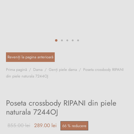
ri cadou
e piele naturală
i cadou
ridge
ia
n Italy
 Sport
no Firenze – Ermanno Scervino
Salvatelli
Prima pagină
/
Dama
/
Genți piele dama
/
Poseta crossbody RIPANI
din piele naturala 7244OJ
egorio
i
Poseta crossbody RIPANI din piele
Tonelli
naturala 7244OJ
Prețul
Prețul
855.00
lei
289.00
lei
66
%
reducere
o Orlandi
inițial a
curent