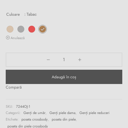
fost:
este:
Burglar
Culoare
: Tabac
855.00 lei.
289.00 lei.
Anulează
Adaugă în coș
Compară
SKU:
7244OJ-1
Categorii:
Genți de umăr
,
Genți piele dama
,
Genți piele reduceri
Etichete:
poseta crossbody
,
poseta din piele
,
poseta din piele crossbody