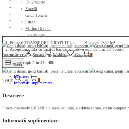
naturala
Di Gregorio
7244OJ
Fratelli
Gilda Tonelli
Luana
Marino Orlandi
Sara Burglar
1. Primești
TRANSPORT GRATUIT
la comenzi de peste
399 lei
!
2.
Acceptăm plata cu cardul bancar
în câteva secunde prin 3D Secure.
Autentificare
Search
Wishlist
Coș
0
3. Aveți
14 zile perioadă de retur
dacă vă răzgândiți!
4. Livrare
rapidă în 24h-48h
!
Menu
Descriere
Search
Coș
0
Informații suplimentare
Descriere
Poseta crossbody RIPANI din piele naturala, cu dubla forma, cu un compartiment
Informații suplimentare