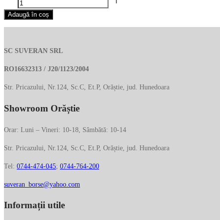
Poseta
Adaugă în coș
crossbody
RIPANI
din
SC SUVERAN SRL
piele
naturala
RO16632313 / J20/1123/2004
7244OJ
Str. Pricazului, Nr.124, Sc.C, Et.P, Orăștie, jud. Hunedoara
Showroom Orăștie
Orar: Luni – Vineri: 10-18, Sâmbătă: 10-14
Str. Pricazului, Nr.124, Sc.C, Et.P, Orăștie, jud. Hunedoara
Tel:
0744-474-045
;
0744-764-200
suveran_borse@yahoo.com
Informații utile