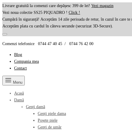
Livrare gratuită la comenzi care depășesc 399 de lei!
Vezi magazin
Vezi noua colectie SS25 PIQUADRO !
Click !
Cumpără în siguranță! Acceptăm 14 zile perioada de retur, în cazul în care te 
Acceptăm plata cu cardul în câteva secunde (securizat 3D-Secure).
Comenzi telefonice 0744 47 40 45 / 0744 76 42 00
Blog
Compania mea
Contact
Menu
Acasă
Damă
Genți damă
Genți piele dama
Poșete piele
Genți de umăr