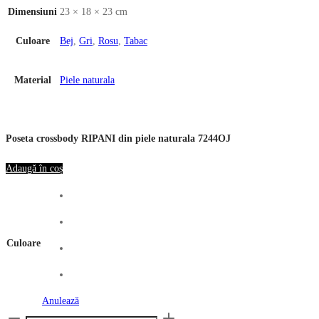
Dimensiuni
23 × 18 × 23 cm
Culoare
Bej
,
Gri
,
Rosu
,
Tabac
Material
Piele naturala
Poseta crossbody RIPANI din piele naturala 7244OJ
Adaugă în coș
Culoare
Anulează
Cantitate