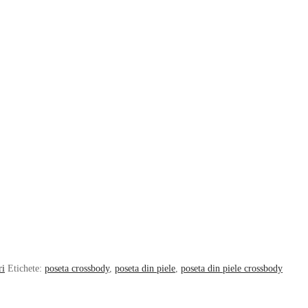
ri
Etichete:
poseta crossbody
,
poseta din piele
,
poseta din piele crossbody