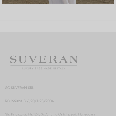
SC SUVERAN SRL
RO16632313 / J20/1123/2004
Str. Pricazului, Nr.124, Sc.C, Et.P, Orăștie, jud. Hunedoara