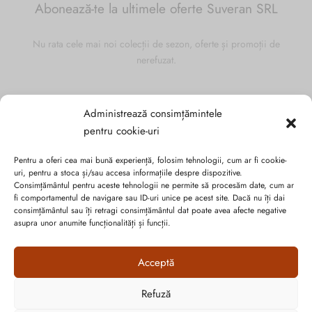
Abonează-te la ultimele oferte Suveran SRL
Nu rata cele mai noi colecții de sezon, oferte și promoții de
nerefuzat.
Administrează consimțămintele
pentru cookie-uri
Pentru a oferi cea mai bună experiență, folosim tehnologii, cum ar fi cookie-
uri, pentru a stoca și/sau accesa informațiile despre dispozitive.
Consimțământul pentru aceste tehnologii ne permite să procesăm date, cum ar
fi comportamentul de navigare sau ID-uri unice pe acest site. Dacă nu îți dai
consimțământul sau îți retragi consimțământul dat poate avea afecte negative
asupra unor anumite funcționalități și funcții.
Acceptă
Politica de confidențialitate
Cookie-urile
Refuză
Cum vă putem ajuta?