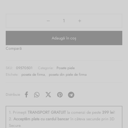
fost:
este:
Burglar
852.00 lei.
229.00 lei.
Adaugă în coș
Compară
SKU:
09570501
Categorie:
Posete piele
Etichete:
poseta de firma
,
poseta din piele de firma
Distribuie
1. Primești
TRANSPORT GRATUIT
la comenzi de peste
399 lei
!
2.
Acceptăm plata cu cardul bancar
în câteva secunde prin 3D
Secure.