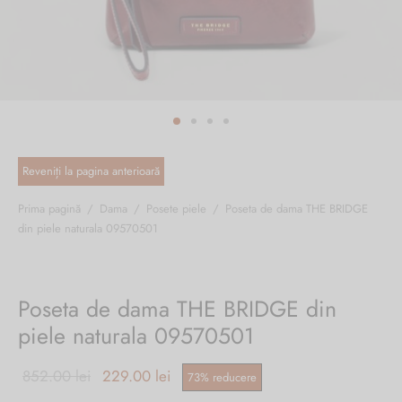
ri cadou
e piele naturală
i cadou
ridge
ia
n Italy
 Sport
no Firenze – Ermanno Scervino
Salvatelli
Prima pagină
/
Dama
/
Posete piele
/
Poseta de dama THE BRIDGE
din piele naturala 09570501
egorio
i
Poseta de dama THE BRIDGE din
Tonelli
piele naturala 09570501
Prețul
Prețul
852.00
lei
229.00
lei
73
%
reducere
o Orlandi
inițial a
curent