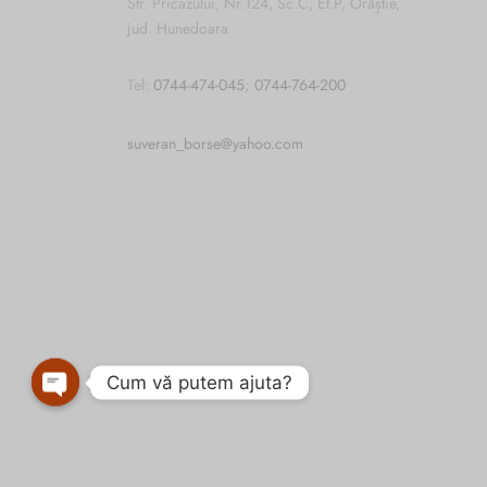
Str. Pricazului, Nr.124, Sc.C, Et.P, Orăștie,
jud. Hunedoara
Tel:
0744-474-045
;
0744-764-200
suveran_borse@yahoo.com
Cum vă putem ajuta?
Open
chaty