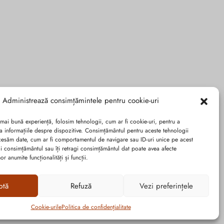
Administrează consimțămintele pentru cookie-uri
 mai bună experiență, folosim tehnologii, cum ar fi cookie-uri, pentru a
a informațiile despre dispozitive. Consimțământul pentru aceste tehnologii
cesăm date, cum ar fi comportamentul de navigare sau ID-uri unice pe acest
dai consimțământul sau îți retragi consimțământul dat poate avea afecte
r anumite funcționalități și funcții.
ptă
Refuză
Vezi preferințele
Cookie-urile
Politica de confidențialitate