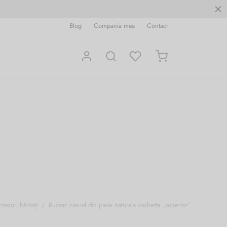
Blog
Compania mea
Contact
csacuri bărbați
/
Rucsac casual din piele naturala vachetta „superior”