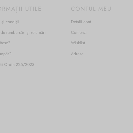
ORMAȚII UTILE
CONTUL MEU
 și condiții
Detalii cont
 de rambursări și returnări
Comenzi
ătesc?
Wishlist
umpăr?
Adrese
tii Ordin 225/2023