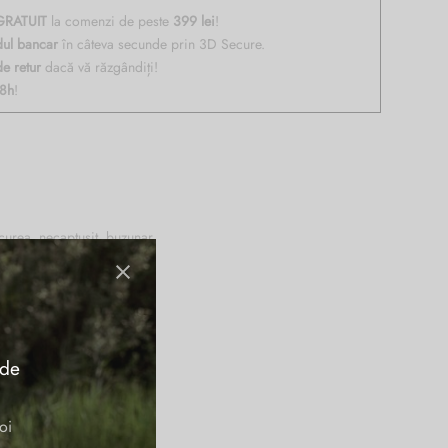
RATUIT
la comenzi de peste
399 lei
!
dul bancar
în câteva secunde prin 3D Secure.
de retur
dacă vă răzgândiți!
48h
!
curea, necaptusit, buzunar
tate 0,9 kg. Made in Italy.
 de
oi