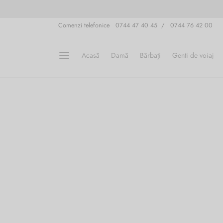
Comenzi telefonice 0744 47 40 45 / 0744 76 42 00
Acasă
Damă
Bărbați
Genti de voiaj