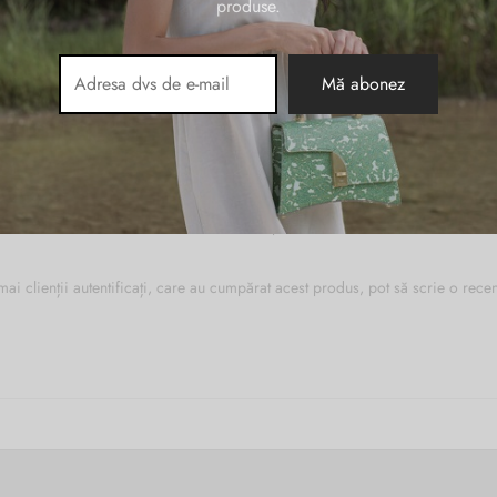
produse.
Piele naturala
Maro
Nu există recenzii până acum.
ai clienții autentificați, care au cumpărat acest produs, pot să scrie o recen