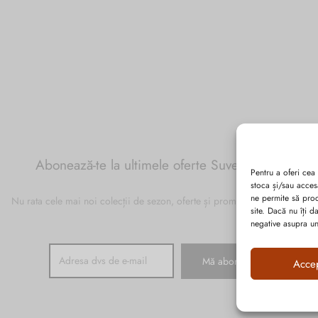
Abonează-te la ultimele oferte Suveran SRL
Pentru a oferi cea
stoca și/sau acces
ne permite să pro
Nu rata cele mai noi colecții de sezon, oferte și promoții de nerefuzat.
site. Dacă nu îți 
negative asupra uno
Acce