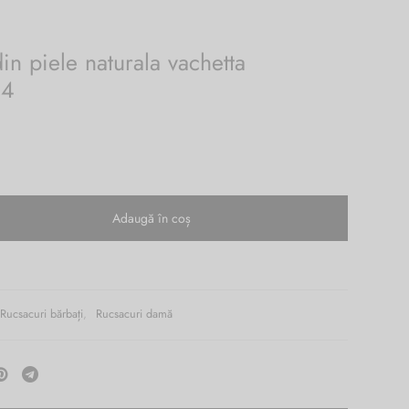
in piele naturala vachetta
34
Adaugă în coș
Rucsacuri bărbați
,
Rucsacuri damă