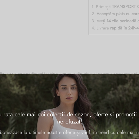
1. Primești
TRANSPORT G
2.
Acceptăm plata cu car
3. Aveți
14 zile perioadă 
4. Livrare
rapidă în 24h-
tta, cu un compartiment inchis cu un snur din piele si capac cu catarama si 
uzunar exterior inchis cu o curea si catarama, curele de umar reglabile, greu
 rata cele mai noi colecții de sezon, oferte și promoții
nerefuzat!
33 × 13 × 36 cm
bonează-te la ultimele noastre oferte și vei fi în trend cu cele mai n