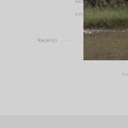
MATERIAL
CULOARE
Recenzii
Num