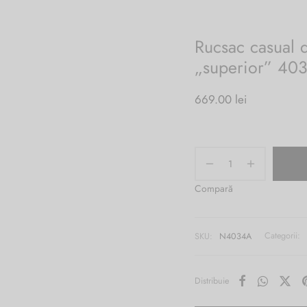
Rucsac casual d
„superior” 40
669.00
lei
Compară
SKU:
N4034A
Categorii:
Distribuie