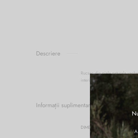
Descriere
Rucsac din piele naturala vache
interior inchis cu fermoar, un b
Informații suplimentare
Nu
DIMENSIUNI
A