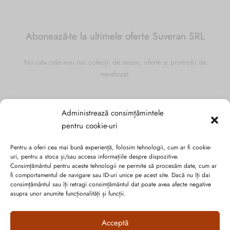
Abonează-te la ultimele oferte Suveran SRL
Nu rata cele mai noi colecții de sezon, oferte și promoții de
nerefuzat.
Administrează consimțămintele
pentru cookie-uri
Pentru a oferi cea mai bună experiență, folosim tehnologii, cum ar fi cookie-
uri, pentru a stoca și/sau accesa informațiile despre dispozitive.
Consimțământul pentru aceste tehnologii ne permite să procesăm date, cum ar
fi comportamentul de navigare sau ID-uri unice pe acest site. Dacă nu îți dai
consimțământul sau îți retragi consimțământul dat poate avea afecte negative
asupra unor anumite funcționalități și funcții.
Acceptă
Politica de confidențialitate