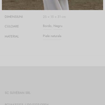
DIMENSIUNI
25 × 15 × 31 cm
Bordo
,
Negru
CULOARE
Piele naturala
MATERIAL
SC SUVERAN SRL
RO16632313 / J20/1123/2004