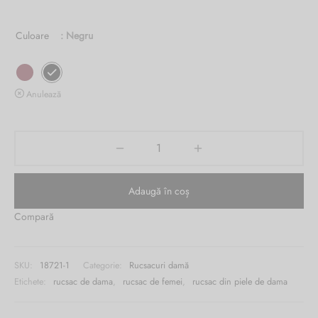
1,041.00 lei.
este:
Burglar
Culoare
: Negru
629.00 lei.
Anulează
Adaugă în coș
Compară
SKU:
18721-1
Categorie:
Rucsacuri damă
Etichete:
rucsac de dama
,
rucsac de femei
,
rucsac din piele de dama