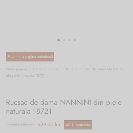
ri cadou
e piele naturală
i cadou
ridge
ia
n Italy
 Sport
no Firenze – Ermanno Scervino
Salvatelli
Prima pagină
/
Dama
/
Rucsacuri damă
/
Rucsac de dama NANNINI
din piele naturala 18721
egorio
i
Rucsac de dama NANNINI din piele
Tonelli
naturala 18721
Prețul inițial
Prețul
1,041.00
lei
629.00
lei
40
%
reducere
o Orlandi
a fost:
curent