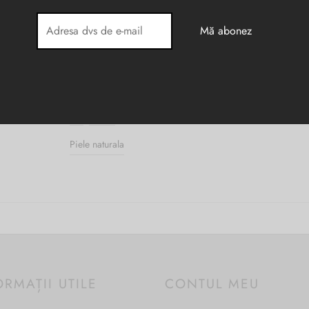
29 × 12 × 33 cm
Gri
,
Negru
Piele naturala
ORMAȚII UTILE
CONTUL MEU