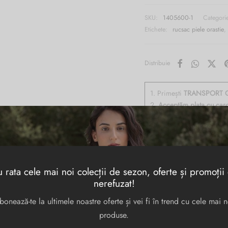
SKU:
1405600-1
Categori
Etichete:
rucsac piele orastie
,
Distribuie
1. Primești
TRANSPORT G
2.
Acceptăm plata cu car
3. Aveți
14 zile perioadă 
4. Livrare
rapidă în 24h-
 rata cele mai noi colecții de sezon, oferte și promoții
nerefuzat!
bonează-te la ultimele noastre oferte și vei fi în trend cu cele mai n
a, cu un compartiment inchis cu fermoar, buzunare interioare multifunctiona
produse.
re poate transforma rucsacul in geanta de umar, buzunare laterale.