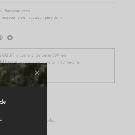
e:
Rucsacuri damă
rucsacuri piele
,
rucsacuri piele dama
RATUIT
la comenzi de peste
399 lei
!
dul bancar
în câteva secunde prin 3D Secure.
de retur
dacă vă răzgândiți!
48h
!
 de
oi
le, curele de umar, reglabile,