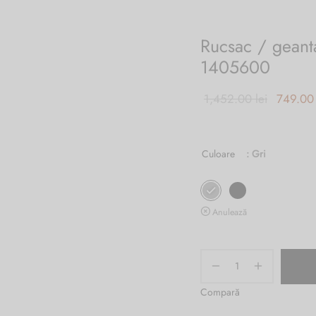
Rucsac / geant
1405600
Prețul ini
1,452.00
lei
749.0
a fost:
1,452.00
Culoare
: Gri
Anulează
Compară