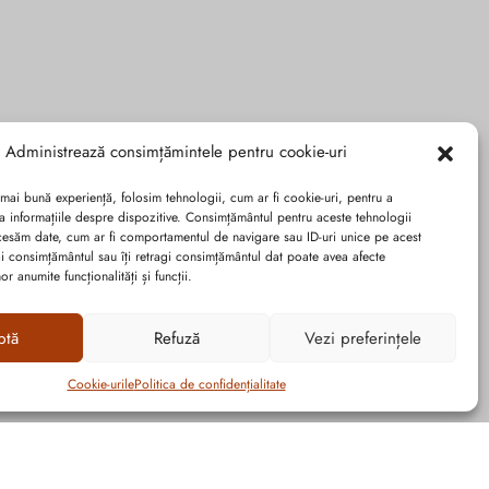
Administrează consimțămintele pentru cookie-uri
 mai bună experiență, folosim tehnologii, cum ar fi cookie-uri, pentru a
a informațiile despre dispozitive. Consimțământul pentru aceste tehnologii
cesăm date, cum ar fi comportamentul de navigare sau ID-uri unice pe acest
dai consimțământul sau îți retragi consimțământul dat poate avea afecte
r anumite funcționalități și funcții.
ptă
Refuză
Vezi preferințele
Cookie-urile
Politica de confidențialitate