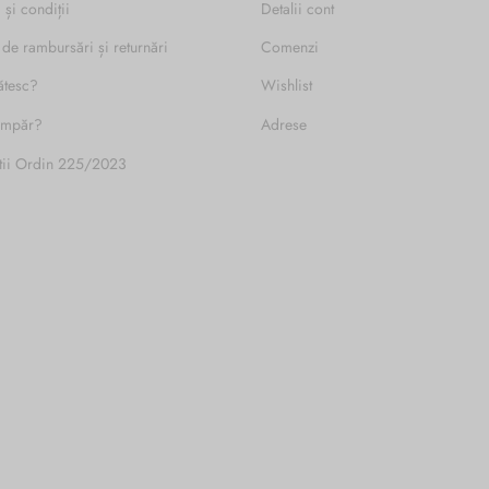
 și condiții
Detalii cont
 de rambursări și returnări
Comenzi
ătesc?
Wishlist
umpăr?
Adrese
tii Ordin 225/2023