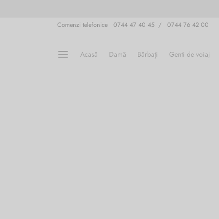
Comenzi telefonice 0744 47 40 45 / 0744 76 42 00
Acasă
Damă
Bărbați
Genti de voiaj