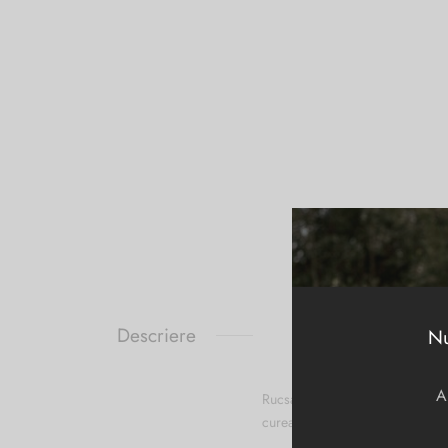
Descriere
Nu
A
Rucsac CROMIA din piele natural
curea de umar, suplimentara, ca