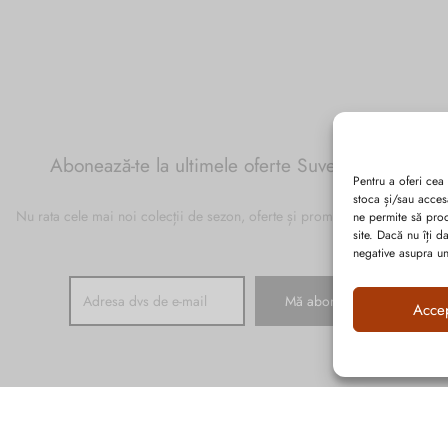
Abonează-te la ultimele oferte Suveran SRL
Pentru a oferi cea
stoca și/sau acces
Nu rata cele mai noi colecții de sezon, oferte și promoții de nerefuzat.
ne permite să pro
site. Dacă nu îți 
negative asupra uno
Acce