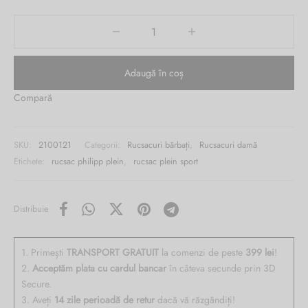
Burglar
799.00 lei.
Adaugă în coș
Compară
SKU:
2100121
Categorii:
Rucsacuri bărbați
,
Rucsacuri damă
Etichete:
rucsac philipp plein
,
rucsac plein sport
Distribuie
1. Primești
TRANSPORT GRATUIT
la comenzi de peste
399 lei
!
2.
Acceptăm plata cu cardul bancar
în câteva secunde prin 3D
Secure.
3. Aveți
14 zile perioadă de retur
dacă vă răzgândiți!