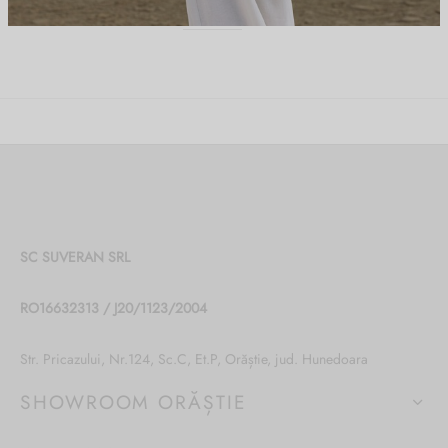
Poliuretan
MATERIAL
SC SUVERAN SRL
RO16632313 / J20/1123/2004
Str. Pricazului, Nr.124, Sc.C, Et.P, Orăștie, jud. Hunedoara
SHOWROOM ORĂȘTIE