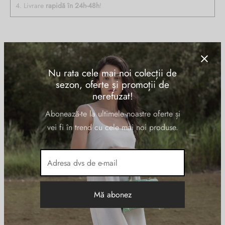
4. Livrare
rapidă în 24h-48h
!
Descriere
Nu rata cele mai noi colecții de
Rucsac PLEIN SPORT confectionat din poliuretan, cu un
sezon, oferte și promoții de
compartiment inchis cu fermoar, buzunare interioare multifunctionale
nerefuzat!
(laptop, telefon, etc), buzunar exterior, emblema Tiger pe fata, curele
Abonează-te la ultimele noastre oferte și
de umar,ergonomice, reglabile si imprimate cu logo ul firmei.
vei fi în trend cu cele mai noi produse.
Informații suplimentare
DIMENSIUNI
30 × 14 × 42 cm
Negru
CULOARE