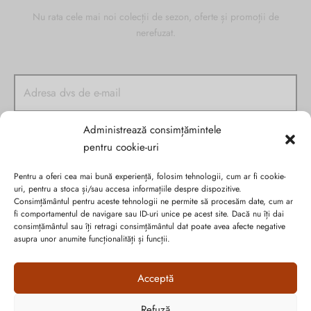
Nu rata cele mai noi colecții de sezon, oferte și promoții de
nerefuzat.
Administrează consimțămintele
pentru cookie-uri
Pentru a oferi cea mai bună experiență, folosim tehnologii, cum ar fi cookie-
uri, pentru a stoca și/sau accesa informațiile despre dispozitive.
Consimțământul pentru aceste tehnologii ne permite să procesăm date, cum ar
fi comportamentul de navigare sau ID-uri unice pe acest site. Dacă nu îți dai
consimțământul sau îți retragi consimțământul dat poate avea afecte negative
asupra unor anumite funcționalități și funcții.
Politica de confidențialitate
Cookie-urile
Acceptă
ANPC
Refuză