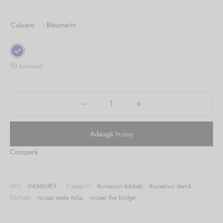
1,789.00 lei.
este:
Burglar
Culoare
: Bleumarin
899.00 lei.
Anulează
Adaugă în coș
Compară
SKU:
063604EX
Categorii:
Rucsacuri bărbați
,
Rucsacuri damă
Etichete:
rucsac piele italia
,
rucsac the bridge