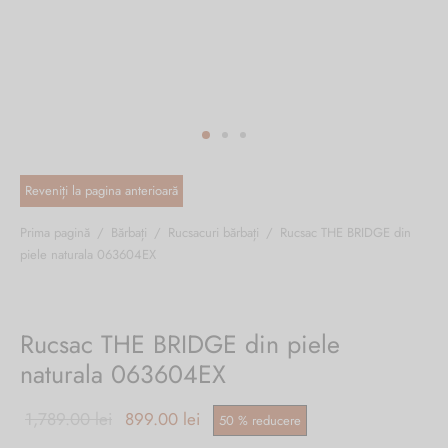
ri cadou
e piele naturală
i cadou
ridge
ia
n Italy
 Sport
no Firenze – Ermanno Scervino
Salvatelli
Prima pagină
/
Bărbați
/
Rucsacuri bărbați
/
Rucsac THE BRIDGE din
piele naturala 063604EX
egorio
i
Rucsac THE BRIDGE din piele
Tonelli
naturala 063604EX
Prețul inițial
Prețul
1,789.00
lei
899.00
lei
50
%
reducere
o Orlandi
a fost:
curent