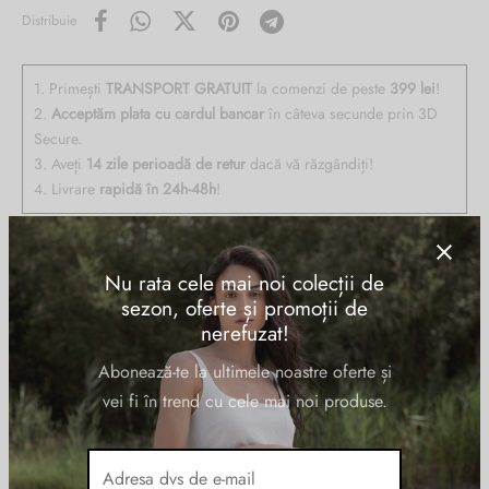
Distribuie
1. Primești
TRANSPORT GRATUIT
la comenzi de peste
399 lei
!
2.
Acceptăm plata cu cardul bancar
în câteva secunde prin 3D
Secure.
3. Aveți
14 zile perioadă de retur
dacă vă răzgândiți!
4. Livrare
rapidă în 24h-48h
!
Descriere
Nu rata cele mai noi colecții de
sezon, oferte și promoții de
nerefuzat!
Rucsac THE BRIDGE din piele naturala, cu un compartiment inchis
Abonează-te la ultimele noastre oferte și
cu fermoar (anti apa), la interior are buzunare speciale, cu sistem
vei fi în trend cu cele mai noi produse.
shock absorbing, pentru un laptop de 14” si o tableta, pentru
telefoane, pixuri, etc, un buzunar exterior, frontal, curele de umar, din
chinga, reglabile si ergonomice, suport troler, sistem de ventilatie
pentru spate, maner de mana, greutate 1,1kg. MADE IN ITALY