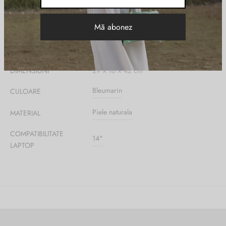
Informații suplimentare
DIMENSIUNI
29 × 16 × 42 cm
Bleumarin
CULOARE
Piele naturala
MATERIAL
COMPATIBILITATE
14"
LAPTOP