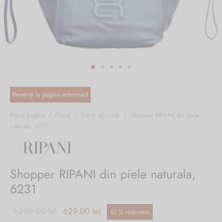
ri cadou
e piele naturală
i cadou
ridge
ia
n Italy
 Sport
no Firenze – Ermanno Scervino
Salvatelli
Prima pagină
/
Dama
/
Genți de umăr
/
Shopper RIPANI din piele
naturala, 6231
egorio
i
Shopper RIPANI din piele naturala,
Tonelli
6231
Prețul inițial
Prețul
1,280.00
lei
629.00
lei
51
%
reducere
o Orlandi