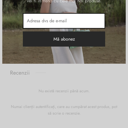
vei fi în trend cu cele mai noi produse.
Informații suplimentare
DIMENSIUNI
32 × 15 × 31 cm
Bleumarin
,
Crem
,
Tabac
CULOARE
Piele naturala
MATERIAL
Recenzii
Nu există recenzii până acum.
Numai clienții autentificați, care au cumpărat acest produs, pot
să scrie o recenzie.