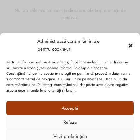
Nu rata cele mai noi colecții de sezon, oferte și promoții de
nerefuzat.
Administrează consimțămintele
pentru cookie-uri
Pentru a oferi cea mai bună experiență, folosim tehnologii, cum ar fi cookie-
uri, pentru a stoca și/sau accesa informațiile despre dispozitive.
Consimțământul pentru aceste tehnologii ne permite să procesăm date, cum ar
fi comportamentul de navigare sau ID-uri unice pe acest site. Dacă nu îți dai
consimțământul sau îți retragi consimțământul dat poate avea afecte negative
asupra unor anumite funcționalități și funcții.
Acceptă
Politica de confidențialitate
Cookie-urile
Refuză
Cum vă putem ajuta?
ANPC
Open
Vezi preferințele
chaty