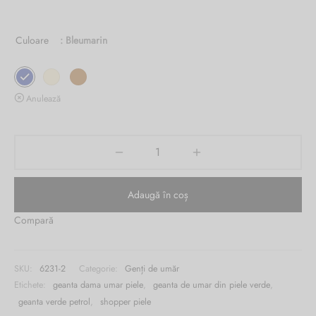
a fost:
curent
Burglar
1,280.00 lei.
este:
Culoare
: Bleumarin
629.00 lei.
Anulează
Adaugă în coș
Compară
SKU:
6231-2
Categorie:
Genți de umăr
Etichete:
geanta dama umar piele
,
geanta de umar din piele verde
,
geanta verde petrol
,
shopper piele