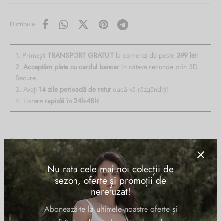
Distribuie
1. Primești
TRANSPORT GRATUIT
la comenzi de peste
399 lei
!
2.
Acceptăm plata cu cardul bancar
în câteva secunde prin 3D
Secure.
3. Aveți
14 zile perioadă de retur
dacă vă răzgândiți!
4. Livrare
rapidă în 24h-48h
!
Descriere
Nu rata cele mai noi colecții de
Shopper RIPANI din piele naturala, cu un compartiment inchis cu
sezon, oferte și promoții de
fermoar, buzunare interioare multifunctionale. MADE IN ITALY
nerefuzat!
Abonează-te la ultimele noastre oferte și