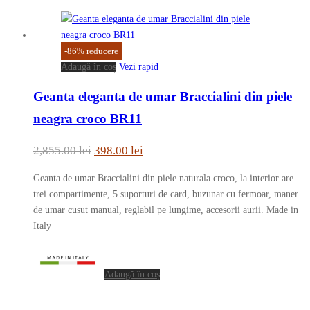
-
86
%
reducere
Adaugă în coș
Vezi rapid
Geanta eleganta de umar Braccialini din piele
neagra croco BR11
Prețul
Prețul
2,855.00
lei
398.00
lei
inițial
curent
Geanta de umar Braccialini din piele naturala croco, la interior are
a
este:
trei compartimente, 5 suporturi de card, buzunar cu fermoar, maner
fost:
398.00 lei.
de umar cusut manual, reglabil pe lungime, accesorii aurii. Made in
Italy
2,855.00 lei.
Adaugă în coș