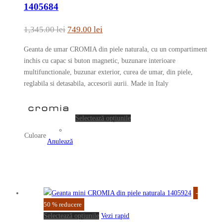
mai
1405684
multe
variații.
Prețul
Prețul
1,345.00
lei
749.00
lei
Opțiunile
inițial
curent
pot
Geanta de umar CROMIA din piele naturala, cu un compartiment
a
este:
fi
inchis cu capac si buton magnetic, buzunare interioare
fost:
749.00 lei.
alese
multifunctionale, buzunar exterior, curea de umar, din piele,
în
reglabila si detasabila, accesorii aurii. Made in Italy
1,345.00 lei.
pagina
Acest
produsului.
produs
Selectează opțiunile
are
Culoare
mai
Anulează
multe
variații.
Opțiunile
pot
fi
-
alese
50
%
reducere
Acest
în
Selectează opțiunile
Vezi rapid