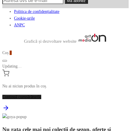
Politica de confidențialitate
Cookie-urile
ANPC
Graficã și dezvoltare website
Coș
0
Updating…
Nu ai niciun produs în coș.
Continuă cumpărăturile
Nu rata cele mai noi colecții de sezon, oferte și