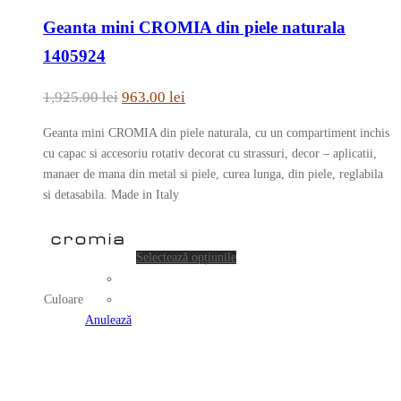
produs
pagina
Geanta mini CROMIA din piele naturala
are
produsului.
mai
1405924
multe
variații.
Prețul
Prețul
1,925.00
lei
963.00
lei
Opțiunile
inițial
curent
pot
Geanta mini CROMIA din piele naturala, cu un compartiment inchis
a
este:
fi
cu capac si accesoriu rotativ decorat cu strassuri, decor – aplicatii,
fost:
963.00 lei.
alese
manaer de mana din metal si piele, curea lunga, din piele, reglabila
în
si detasabila. Made in Italy
1,925.00 lei.
pagina
Acest
produsului.
produs
Selectează opțiunile
are
mai
Culoare
multe
Anulează
variații.
Opțiunile
pot
fi