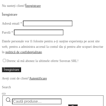
Nu sunteți client?
Înregistrare
Înregistrare
Obligatoriu
Adresă email
*
Obligatoriu
Parolă
*
Datele personale vor fi folosite pentru a-ți susține experiența pe acest site
web, pentru a administra accesul la contul tău și pentru alte scopuri descrise
în
politică de confidențialitate
.
Doresc să mă abonez la ultimele oferte Suveran SRL!
Înregistrare
Aveți cont de client?
Autentificare
Search
Caută
Narrow
după:
by