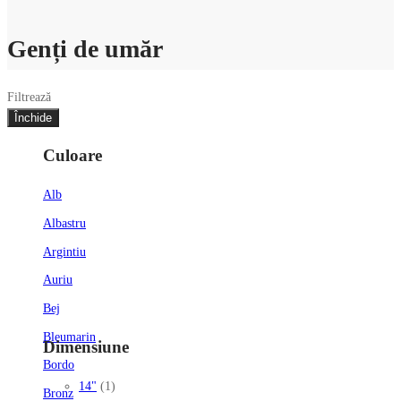
Genți de umăr
Filtrează
Închide
Culoare
Alb
Albastru
Argintiu
Auriu
Bej
Bleumarin
Dimensiune
Bordo
14"
(1)
Bronz