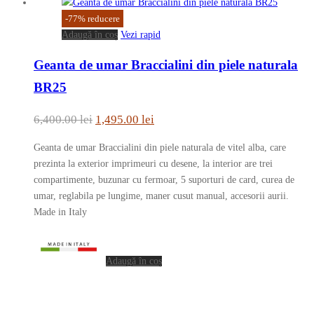
-
77
%
reducere
Adaugă în coș
Vezi rapid
Geanta de umar Braccialini din piele naturala
BR25
Prețul
Prețul
6,400.00
lei
1,495.00
lei
inițial
curent
Geanta de umar Braccialini din piele naturala de vitel alba, care
a
este:
prezinta la exterior imprimeuri cu desene, la interior are trei
fost:
1,495.00 lei.
compartimente, buzunar cu fermoar, 5 suporturi de card, curea de
umar, reglabila pe lungime, maner cusut manual, accesorii aurii.
6,400.00 lei.
Made in Italy
Adaugă în coș