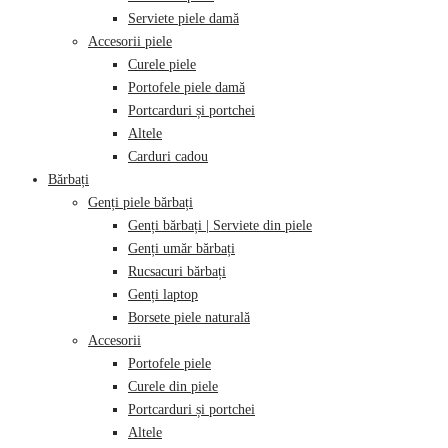
Serviete piele damă
Accesorii piele
Curele piele
Portofele piele damă
Portcarduri și portchei
Altele
Carduri cadou
Bărbați
Genți piele bărbați
Genți bărbați | Serviete din piele
Genți umăr bărbați
Rucsacuri bărbați
Genți laptop
Borsete piele naturală
Accesorii
Portofele piele
Curele din piele
Portcarduri și portchei
Altele