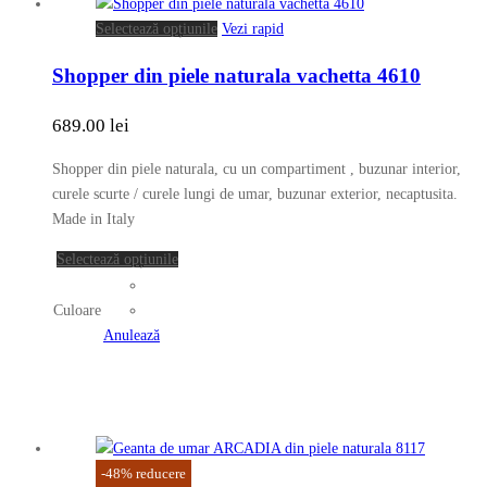
Acest
Selectează opțiunile
Vezi rapid
produs
Shopper din piele naturala vachetta 4610
are
mai
689.00
lei
multe
variații.
Shopper din piele naturala, cu un compartiment , buzunar interior,
Opțiunile
curele scurte / curele lungi de umar, buzunar exterior, necaptusita.
pot
Made in Italy
fi
alese
Acest
Selectează opțiunile
în
produs
pagina
are
Culoare
produsului.
mai
Anulează
multe
variații.
Opțiunile
pot
fi
-
48
%
reducere
alese