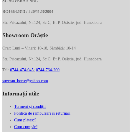
SC SUVERAN SRL
RO16632313 / J20/1123/2004
Str. Pricazului, Nr.124, Sc.C, Et.P, Orăștie, jud. Hunedoara
Showroom Orăștie
Orar: Luni – Vineri: 10-18, Sâmbătă: 10-14
Str. Pricazului, Nr.124, Sc.C, Et.P, Orăștie, jud. Hunedoara
Tel:
0744-474-045
;
0744-764-200
suveran_borse@yahoo.com
Informații utile
Termeni și condiții
Politica de rambursări și returnări
Cum plătesc?
Cum cumpăr?