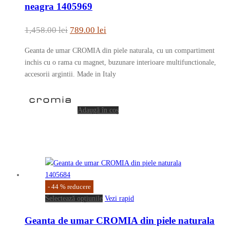
neagra 1405969
Prețul
Prețul
1,458.00
lei
789.00
lei
inițial
curent
Geanta de umar CROMIA din piele naturala, cu un compartiment
a
este:
inchis cu o rama cu magnet, buzunare interioare multifunctionale,
fost:
789.00 lei.
accesorii argintii. Made in Italy
1,458.00 lei.
Adaugă în coș
-
44
%
reducere
Acest
Selectează opțiunile
Vezi rapid
produs
Geanta de umar CROMIA din piele naturala
are