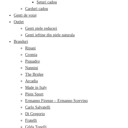
Seturi cadou
Carduri cadou
Genti de voiaj
Outlet
Genți piele reduceri
Genti ieftine din piele naturala
Branduri
Ripani
Cromia
Piquadro
Nannini
The Bridge
Arcadia
Made in Italy
Plein Sport
Ermanno Firenze – Ermanno Scervino
Carlo Salvatelli
Di Gregorio
Fratelli
Gilda Tonelli