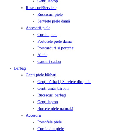
Genți laptop
Ruscacuri/Serviete
Rucsacuri piele
Serviete piele damă
Accesorii piele
Curele piele
Portofele piele damă
Portcarduri și portchei
Altele
Carduri cadou
Bărbați
Genți piele bărbați
Genți bărbați | Serviete din piele
Genți umăr bărbați
Rucsacuri bărbați
Genți laptop
Borsete piele naturală
Accesorii
Portofele piele
Curele din piele