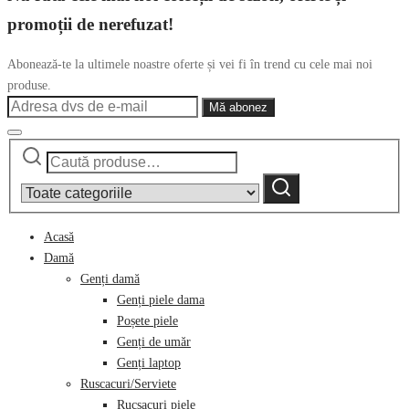
promoții de nerefuzat!
Abonează-te la ultimele noastre oferte și vei fi în trend cu cele mai noi
produse.
Caută
Narrow
după:
by
Caută
category:
Acasă
Damă
Genți damă
Genți piele dama
Poșete piele
Genți de umăr
Genți laptop
Ruscacuri/Serviete
Rucsacuri piele