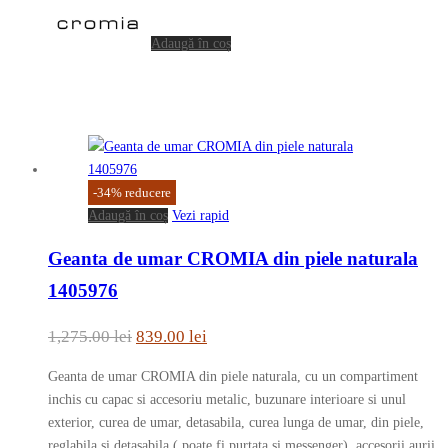
Adaugă în coș
-
34
%
reducere
Adaugă în coș
Vezi rapid
Geanta de umar CROMIA din piele naturala
1405976
Prețul
Prețul
1,275.00
lei
839.00
lei
inițial
curent
Geanta de umar CROMIA din piele naturala, cu un compartiment
a
este:
inchis cu capac si accesoriu metalic, buzunare interioare si unul
fost:
839.00 lei.
exterior, curea de umar, detasabila, curea lunga de umar, din piele,
reglabila si detasabila ( poate fi purtata si messenger), accesorii aurii.
1,275.00 lei.