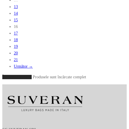
…
13
14
15
16
17
18
19
20
21
Următor →
Încarcă mai multe
Produsele sunt încărcate complet