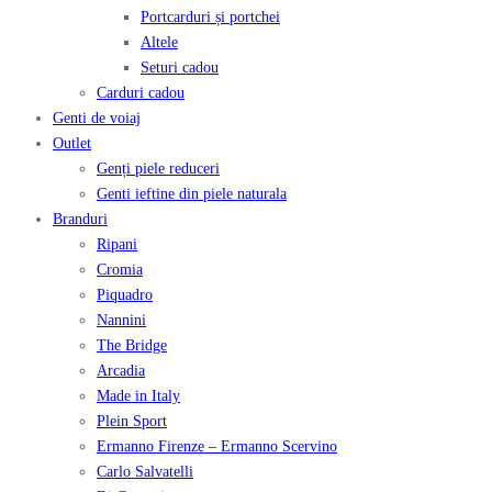
Portcarduri și portchei
Altele
Seturi cadou
Carduri cadou
Genti de voiaj
Outlet
Genți piele reduceri
Genti ieftine din piele naturala
Branduri
Ripani
Cromia
Piquadro
Nannini
The Bridge
Arcadia
Made in Italy
Plein Sport
Ermanno Firenze – Ermanno Scervino
Carlo Salvatelli