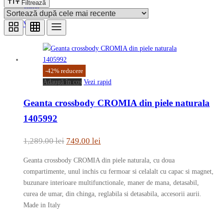
Filtrează
Verde
Visiniu
-
42
%
reducere
Adaugă în coș
Vezi rapid
Geanta crossbody CROMIA din piele naturala
1405992
Prețul
Prețul
1,289.00
lei
749.00
lei
inițial
curent
Geanta crossbody CROMIA din piele naturala, cu doua
a
este:
compartimente, unul inchis cu fermoar si celalalt cu capac si magnet,
fost:
749.00 lei.
buzunare interioare multifunctionale, maner de mana, detasabil,
curea de umar, din chinga, reglabila si detasabila, accesorii aurii.
1,289.00 lei.
Made in Italy