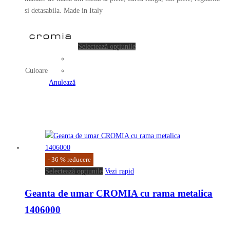
în
si detasabila. Made in Italy
1,925.00 lei.
pagina
Acest
produsului.
produs
Selectează opțiunile
are
mai
Culoare
multe
Anulează
variații.
Opțiunile
pot
fi
alese
în
pagina
-
36
%
reducere
Acest
produsului.
Selectează opțiunile
Vezi rapid
produs
Geanta de umar CROMIA cu rama metalica
are
mai
1406000
multe
variații.