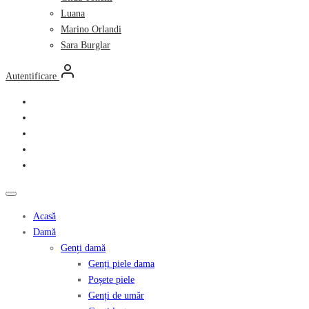
Luana
Marino Orlandi
Sara Burglar
Autentificare
Acasă
Damă
Genți damă
Genți piele dama
Poșete piele
Genți de umăr