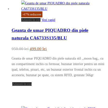
alese
în
pagina
-
47
%
reducere
produsului.
Adaugă în coș
Vezi rapid
Geanta de umar PIQUADRO din piele
naturala CA6733S135/BLU
Prețul
Prețul
950.00
lei
499.00
lei
inițial
curent
Geanta de umar PIQUADRO din piele naturala stil ,,moon bag,, cu
a
este:
un compartiment inchis cu fermoar, buzunar interior pentru un mini
fost:
499.00 lei.
ipad, telefon, pixuri, etc, un buzunar exterior frontal inchis cu un
accesoriu, buzunar pe spate, cu sistem RFID, greutate 566gr
950.00 lei.
Adaugă în coș