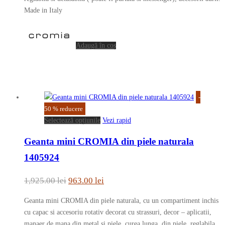
Made in Italy
Adaugă în coș
-
50
%
reducere
Acest
Selectează opțiunile
Vezi rapid
produs
Geanta mini CROMIA din piele naturala
are
mai
1405924
multe
variații.
Prețul
Prețul
1,925.00
lei
963.00
lei
Opțiunile
inițial
curent
pot
Geanta mini CROMIA din piele naturala, cu un compartiment inchis
a
este:
fi
cu capac si accesoriu rotativ decorat cu strassuri, decor – aplicatii,
fost:
963.00 lei.
alese
manaer de mana din metal si piele, curea lunga, din piele, reglabila