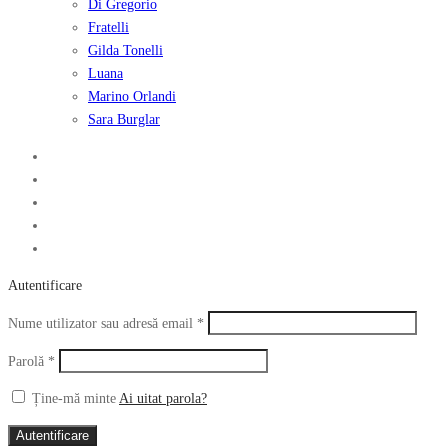
Di Gregorio
Fratelli
Gilda Tonelli
Luana
Marino Orlandi
Sara Burglar
Autentificare
Obligatoriu
Nume utilizator sau adresă email
*
Obligatoriu
Parolă
*
Ține-mă minte
Ai uitat parola?
Autentificare