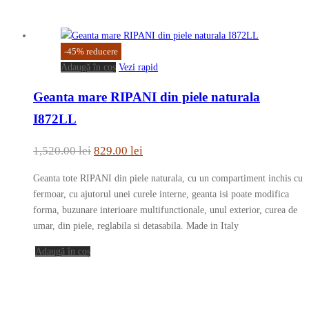
-
45
%
reducere
Adaugă în coș
Vezi rapid
Geanta mare RIPANI din piele naturala
I872LL
Prețul
Prețul
1,520.00
lei
829.00
lei
inițial
curent
Geanta tote RIPANI din piele naturala, cu un compartiment inchis cu
a
este:
fermoar, cu ajutorul unei curele interne, geanta isi poate modifica
fost:
829.00 lei.
forma, buzunare interioare multifunctionale, unul exterior, curea de
umar, din piele, reglabila si detasabila. Made in Italy
1,520.00 lei.
Adaugă în coș