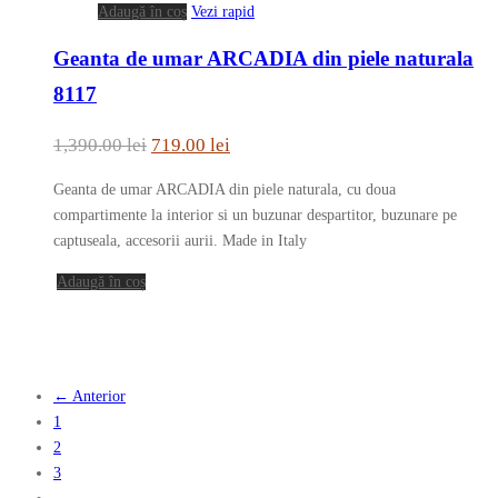
Adaugă în coș
Vezi rapid
în
pagina
Geanta de umar ARCADIA din piele naturala
produsului.
8117
Prețul
Prețul
1,390.00
lei
719.00
lei
inițial
curent
Geanta de umar ARCADIA din piele naturala, cu doua
a
este:
compartimente la interior si un buzunar despartitor, buzunare pe
fost:
719.00 lei.
captuseala, accesorii aurii. Made in Italy
1,390.00 lei.
Adaugă în coș
← Anterior
1
2
3