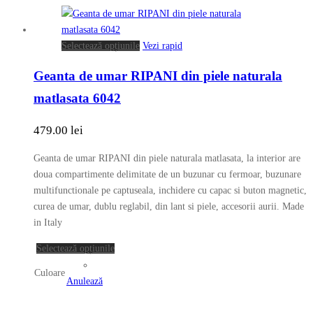
Acest
Selectează opțiunile
Vezi rapid
produs
Geanta de umar RIPANI din piele naturala
are
mai
matlasata 6042
multe
variații.
479.00
lei
Opțiunile
pot
Geanta de umar RIPANI din piele naturala matlasata, la interior are
fi
doua compartimente delimitate de un buzunar cu fermoar, buzunare
alese
multifunctionale pe captuseala, inchidere cu capac si buton magnetic,
în
curea de umar, dublu reglabil, din lant si piele, accesorii aurii. Made
pagina
in Italy
produsului.
Acest
Selectează opțiunile
produs
Culoare
are
Anulează
mai
multe