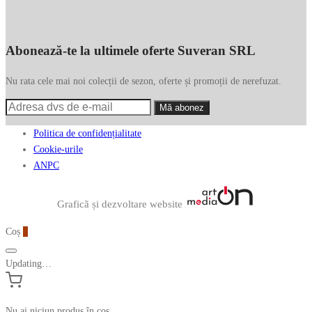
Abonează-te la ultimele oferte Suveran SRL
Nu rata cele mai noi colecții de sezon, oferte și promoții de nerefuzat.
Politica de confidențialitate
Cookie-urile
ANPC
Graficã și dezvoltare website
Coș
0
Updating…
Nu ai niciun produs în coș.