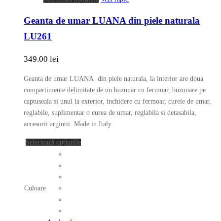
produs
Geanta de umar LUANA din piele naturala
are
mai
LU261
multe
variații.
349.00
lei
Opțiunile
pot
Geanta de umar LUANA din piele naturala, la interior are doua
fi
compartimente delimitate de un buzunar cu fermoar, buzunare pe
alese
captuseala si unul la exterior, inchidere cu fermoar, curele de umar,
în
reglabile, suplimentar o curea de umar, reglabila si detasabila,
pagina
accesorii argintii. Made in Italy
produsului.
Acest
Selectează opțiunile
produs
are
mai
multe
Culoare
variații.
Opțiunile