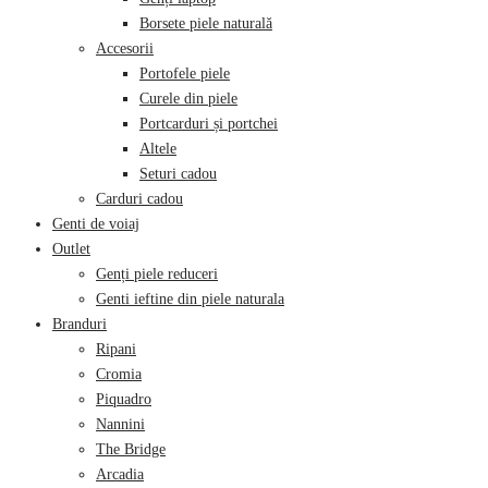
Borsete piele naturală
Accesorii
Portofele piele
Curele din piele
Portcarduri și portchei
Altele
Seturi cadou
Carduri cadou
Genti de voiaj
Outlet
Genți piele reduceri
Genti ieftine din piele naturala
Branduri
Ripani
Cromia
Piquadro
Nannini
The Bridge
Arcadia