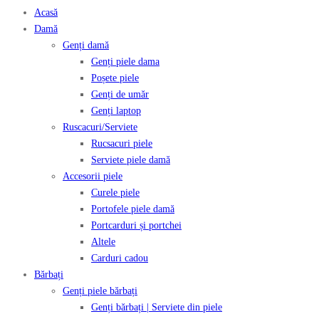
Acasă
Damă
Genți damă
Genți piele dama
Poșete piele
Genți de umăr
Genți laptop
Ruscacuri/Serviete
Rucsacuri piele
Serviete piele damă
Accesorii piele
Curele piele
Portofele piele damă
Portcarduri și portchei
Altele
Carduri cadou
Bărbați
Genți piele bărbați
Genți bărbați | Serviete din piele