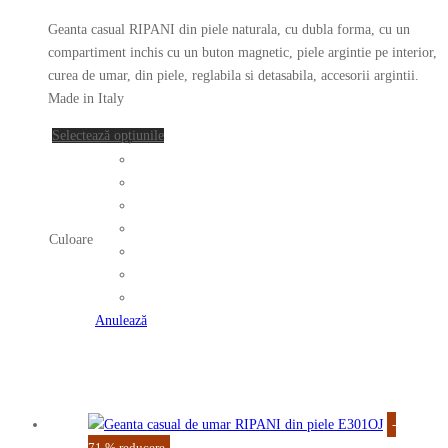
Opțiunile
inițial
curent
pot
Geanta casual RIPANI din piele naturala, cu dubla forma, cu un
a
este:
fi
compartiment inchis cu un buton magnetic, piele argintie pe interior,
fost:
289.00 lei.
alese
curea de umar, din piele, reglabila si detasabila, accesorii argintii.
în
Made in Italy
857.00 lei.
pagina
Acest
Selectează opțiunile
produsului.
produs
are
mai
multe
Culoare
variații.
Opțiunile
pot
fi
Anulează
alese
în
pagina
produsului.
-
71
%
reducere