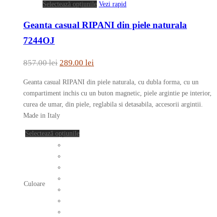
Acest
Selectează opțiunile
Vezi rapid
produs
Geanta casual RIPANI din piele naturala
are
mai
7244OJ
multe
variații.
Prețul
Prețul
857.00
lei
289.00
lei
Opțiunile
inițial
curent
pot
Geanta casual RIPANI din piele naturala, cu dubla forma, cu un
a
este:
fi
compartiment inchis cu un buton magnetic, piele argintie pe interior,
fost:
289.00 lei.
alese
curea de umar, din piele, reglabila si detasabila, accesorii argintii.
în
Made in Italy
857.00 lei.
pagina
Acest
Selectează opțiunile
produsului.
produs
are
mai
multe
Culoare
variații.
Opțiunile
pot