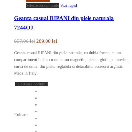
pagina
Acest
Selectează opțiunile
Vezi rapid
produsului.
produs
Geanta casual RIPANI din piele naturala
are
mai
7244OJ
multe
variații.
Prețul
Prețul
857.00
lei
289.00
lei
Opțiunile
inițial
curent
pot
Geanta casual RIPANI din piele naturala, cu dubla forma, cu un
a
este:
fi
compartiment inchis cu un buton magnetic, piele argintie pe interior,
fost:
289.00 lei.
alese
curea de umar, din piele, reglabila si detasabila, accesorii argintii.
în
Made in Italy
857.00 lei.
pagina
Acest
Selectează opțiunile
produsului.
produs
are
mai
multe
Culoare
variații.
Opțiunile
pot