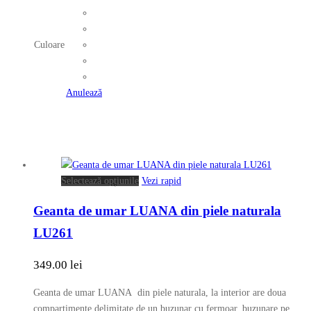
are
mai
multe
Culoare
variații.
Opțiunile
pot
Anulează
fi
alese
în
pagina
produsului.
Acest
Selectează opțiunile
Vezi rapid
produs
Geanta de umar LUANA din piele naturala
are
mai
LU261
multe
variații.
349.00
lei
Opțiunile
pot
Geanta de umar LUANA din piele naturala, la interior are doua
fi
compartimente delimitate de un buzunar cu fermoar, buzunare pe