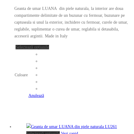
Opțiunile
pot
Geanta de umar LUANA din piele naturala, la interior are doua
fi
compartimente delimitate de un buzunar cu fermoar, buzunare pe
alese
captuseala si unul la exterior, inchidere cu fermoar, curele de umar,
în
reglabile, suplimentar o curea de umar, reglabila si detasabila,
pagina
accesorii argintii. Made in Italy
produsului.
Acest
Selectează opțiunile
produs
are
mai
multe
Culoare
variații.
Opțiunile
pot
Anulează
fi
alese
în
pagina
produsului.
Acest
Selectează opțiunile
Vezi rapid