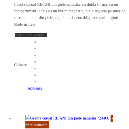
inițial
curent
pot
Geanta casual RIPANI din piele naturala, cu dubla forma, cu un
a
este:
fi
compartiment inchis cu un buton magnetic, piele argintie pe interior,
fost:
289.00 lei.
alese
curea de umar, din piele, reglabila si detasabila, accesorii argintii.
în
Made in Italy
857.00 lei.
pagina
Acest
Selectează opțiunile
produsului.
produs
are
mai
multe
Culoare
variații.
Opțiunile
pot
fi
Anulează
alese
în
pagina
produsului.
-
66
%
reducere