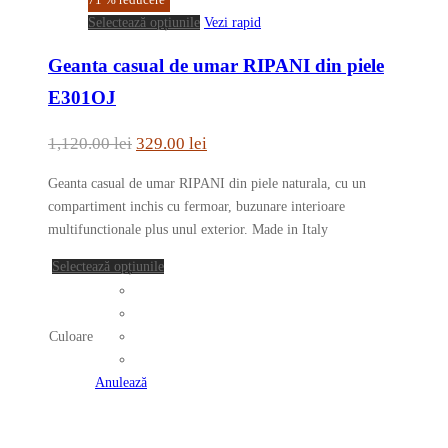
Acest
Selectează opțiunile
Vezi rapid
produs
Geanta casual de umar RIPANI din piele
are
mai
E301OJ
multe
variații.
Prețul
Prețul
1,120.00
lei
329.00
lei
Opțiunile
inițial
curent
pot
Geanta casual de umar RIPANI din piele naturala, cu un
a
este:
fi
compartiment inchis cu fermoar, buzunare interioare
fost:
329.00 lei.
alese
multifunctionale plus unul exterior. Made in Italy
în
1,120.00 lei.
Acest
Selectează opțiunile
pagina
produs
produsului.
are
mai
Culoare
multe
variații.
Anulează
Opțiunile
pot