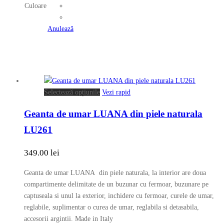
mai
Culoare
multe
variații.
Anulează
Opțiunile
pot
fi
alese
în
Acest
Selectează opțiunile
Vezi rapid
pagina
produs
produsului.
Geanta de umar LUANA din piele naturala
are
mai
LU261
multe
variații.
349.00
lei
Opțiunile
pot
Geanta de umar LUANA din piele naturala, la interior are doua
fi
compartimente delimitate de un buzunar cu fermoar, buzunare pe
alese
captuseala si unul la exterior, inchidere cu fermoar, curele de umar,
în
reglabile, suplimentar o curea de umar, reglabila si detasabila,
pagina
accesorii argintii. Made in Italy