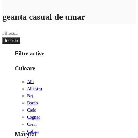
geanta casual de umar
Filtrează
Închide
Filtre active
Culoare
Alb
Albastru
Bej
Bordo
Cielo
Cognac
Crem
Galben
Material