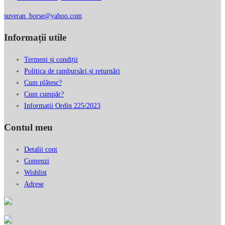
suveran_borse@yahoo.com
Informații utile
Termeni și condiții
Politica de rambursări și returnări
Cum plătesc?
Cum cumpăr?
Informatii Ordin 225/2023
Contul meu
Detalii cont
Comenzi
Wishlist
Adrese