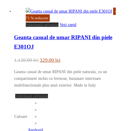
fi
alese
-
în
71
%
reducere
pagina
Acest
Selectează opțiunile
Vezi rapid
produsului.
produs
Geanta casual de umar RIPANI din piele
are
mai
E301OJ
multe
variații.
Prețul
Prețul
1,120.00
lei
329.00
lei
Opțiunile
inițial
curent
pot
Geanta casual de umar RIPANI din piele naturala, cu un
a
este:
fi
compartiment inchis cu fermoar, buzunare interioare
fost:
329.00 lei.
alese
multifunctionale plus unul exterior. Made in Italy
în
1,120.00 lei.
Acest
Selectează opțiunile
pagina
produs
produsului.
are
mai
Culoare
multe
variații.
Anulează