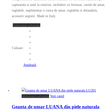
alese
captuseala si unul la exterior, inchidere cu fermoar, curele de umar,
în
reglabile, suplimentar o curea de umar, reglabila si detasabila,
pagina
accesorii argintii. Made in Italy
produsului.
Acest
Selectează opțiunile
produs
are
mai
multe
Culoare
variații.
Opțiunile
pot
Anulează
fi
alese
în
pagina
produsului.
Acest
Selectează opțiunile
Vezi rapid
produs
Geanta de umar LUANA din piele naturala
are