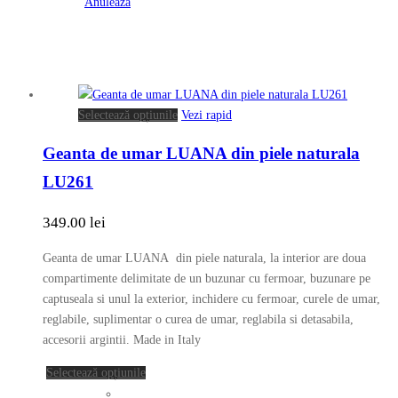
pot
Anulează
fi
alese
în
pagina
produsului.
Acest
Selectează opțiunile
Vezi rapid
produs
Geanta de umar LUANA din piele naturala
are
mai
LU261
multe
variații.
349.00
lei
Opțiunile
pot
Geanta de umar LUANA din piele naturala, la interior are doua
fi
compartimente delimitate de un buzunar cu fermoar, buzunare pe
alese
captuseala si unul la exterior, inchidere cu fermoar, curele de umar,
în
reglabile, suplimentar o curea de umar, reglabila si detasabila,
pagina
accesorii argintii. Made in Italy
produsului.
Acest
Selectează opțiunile
produs