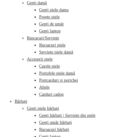
Genți damă
Genți piele dama
Poșete piele
Genți de umăr
Genți laptop
Ruscacuri/Serviete
Rucsacuri piele
Serviete piele damă
Accesorii piele
Curele piele
Portofele piele damă
Portcarduri și portchei
Altele
Carduri cadou
Bărbați
Genți piele bărbați
Genți bărbați | Serviete din piele
Genți umăr bărbați
Rucsacuri bărbați
Genți laptop