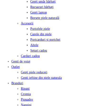
Genți umăr bărbați
Rucsacuri bărbați
Genți laptop
Borsete piele naturală
Accesorii
Portofele piele
Curele din piele
Portcarduri și portchei
Altele
Seturi cadou
Carduri cadou
Genti de voiaj
Outlet
Genți piele reduceri
Genti ieftine din piele naturala
Branduri
Ripani
Cromia
Piquadro
Nannini