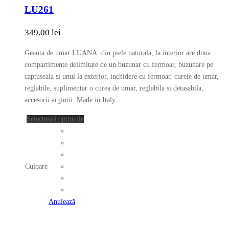
mai
LU261
multe
variații.
349.00
lei
Opțiunile
pot
Geanta de umar LUANA din piele naturala, la interior are doua
fi
compartimente delimitate de un buzunar cu fermoar, buzunare pe
alese
captuseala si unul la exterior, inchidere cu fermoar, curele de umar,
în
reglabile, suplimentar o curea de umar, reglabila si detasabila,
pagina
accesorii argintii. Made in Italy
produsului.
Acest
Selectează opțiunile
produs
are
mai
multe
Culoare
variații.
Opțiunile
pot
Anulează
fi
alese