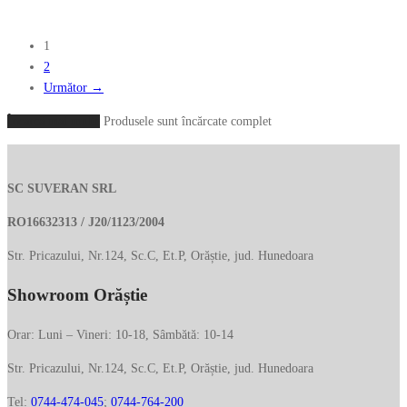
în
pagina
1
produsului.
2
Următor →
Încarcă mai multe
Produsele sunt încărcate complet
SC SUVERAN SRL
RO16632313 / J20/1123/2004
Str. Pricazului, Nr.124, Sc.C, Et.P, Orăștie, jud. Hunedoara
Showroom Orăștie
Orar: Luni – Vineri: 10-18, Sâmbătă: 10-14
Str. Pricazului, Nr.124, Sc.C, Et.P, Orăștie, jud. Hunedoara
Tel:
0744-474-045
;
0744-764-200