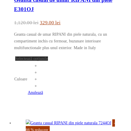
are
mai
E301OJ
multe
variații.
Prețul
Prețul
1,120.00
lei
329.00
lei
Opțiunile
inițial
curent
pot
Geanta casual de umar RIPANI din piele naturala, cu un
a
este:
fi
compartiment inchis cu fermoar, buzunare interioare
fost:
329.00 lei.
alese
multifunctionale plus unul exterior. Made in Italy
în
1,120.00 lei.
Acest
Selectează opțiunile
pagina
produs
produsului.
are
mai
Culoare
multe
variații.
Anulează
Opțiunile
pot
fi
alese
-
în
66
%
reducere