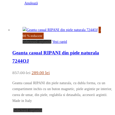
fi
Anulează
alese
în
pagina
produsului.
-
66
%
reducere
Acest
Selectează opțiunile
Vezi rapid
produs
Geanta casual RIPANI din piele naturala
are
mai
7244OJ
multe
variații.
Prețul
Prețul
857.00
lei
289.00
lei
Opțiunile
inițial
curent
pot
Geanta casual RIPANI din piele naturala, cu dubla forma, cu un
a
este:
fi
compartiment inchis cu un buton magnetic, piele argintie pe interior,
fost:
289.00 lei.
alese
curea de umar, din piele, reglabila si detasabila, accesorii argintii.
în
Made in Italy
857.00 lei.
pagina
Acest
Selectează opțiunile
produsului.