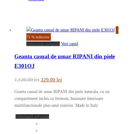
Opțiunile
pot
fi
alese
-
în
71
%
reducere
pagina
Acest
Selectează opțiunile
Vezi rapid
produsului.
produs
Geanta casual de umar RIPANI din piele
are
mai
E301OJ
multe
variații.
Prețul
Prețul
1,120.00
lei
329.00
lei
Opțiunile
inițial
curent
pot
Geanta casual de umar RIPANI din piele naturala, cu un
a
este:
fi
compartiment inchis cu fermoar, buzunare interioare
fost:
329.00 lei.
alese
multifunctionale plus unul exterior. Made in Italy
în
1,120.00 lei.
Acest
Selectează opțiunile
pagina
produs
produsului.
are