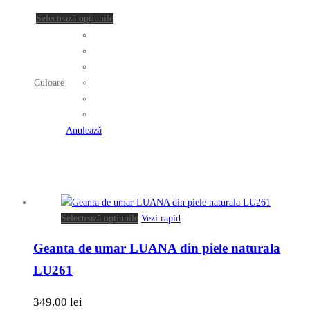
produsului.
Acest
Selectează opțiunile
produs
are
mai
multe
Culoare
variații.
Opțiunile
pot
Anulează
fi
alese
în
pagina
produsului.
Acest
Selectează opțiunile
Vezi rapid
produs
Geanta de umar LUANA din piele naturala
are
mai
LU261
multe
variații.
349.00
lei