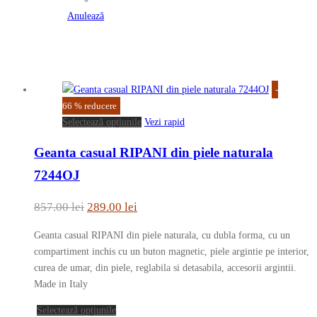
fi
Anulează
alese
în
pagina
produsului.
-
66
%
reducere
Acest
Selectează opțiunile
Vezi rapid
produs
Geanta casual RIPANI din piele naturala
are
mai
7244OJ
multe
variații.
Prețul
Prețul
857.00
lei
289.00
lei
Opțiunile
inițial
curent
pot
Geanta casual RIPANI din piele naturala, cu dubla forma, cu un
a
este:
fi
compartiment inchis cu un buton magnetic, piele argintie pe interior,
fost:
289.00 lei.
alese
curea de umar, din piele, reglabila si detasabila, accesorii argintii.
în
Made in Italy
857.00 lei.
pagina
Acest
Selectează opțiunile
produsului.