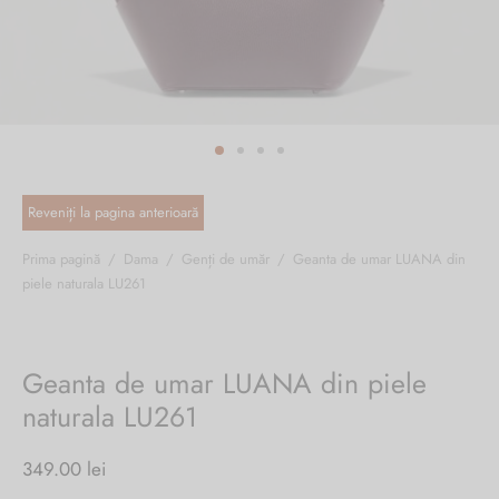
ri cadou
e piele naturală
i cadou
ridge
ia
n Italy
 Sport
no Firenze – Ermanno Scervino
Salvatelli
Prima pagină
/
Dama
/
Genți de umăr
/
Geanta de umar LUANA din
piele naturala LU261
egorio
i
Geanta de umar LUANA din piele
Tonelli
naturala LU261
349.00
lei
o Orlandi