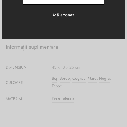
Informații suplimentare
DIMENSIUNI
43 × 13 × 26 cm
Bej
,
Bordo
,
Cognac
,
Maro
,
Negru
,
CULOARE
Tabac
Piele naturala
MATERIAL