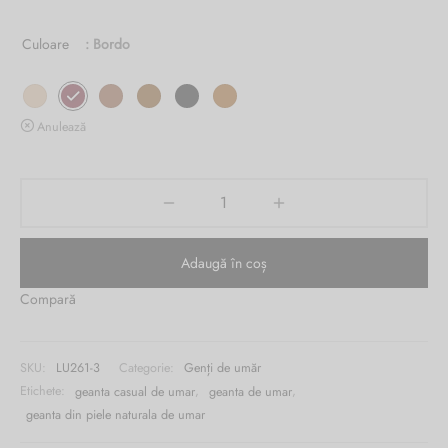
Burglar
Culoare
: Bordo
Anulează
Adaugă în coș
Compară
SKU:
LU261-3
Categorie:
Genți de umăr
Etichete:
geanta casual de umar
,
geanta de umar
,
geanta din piele naturala de umar