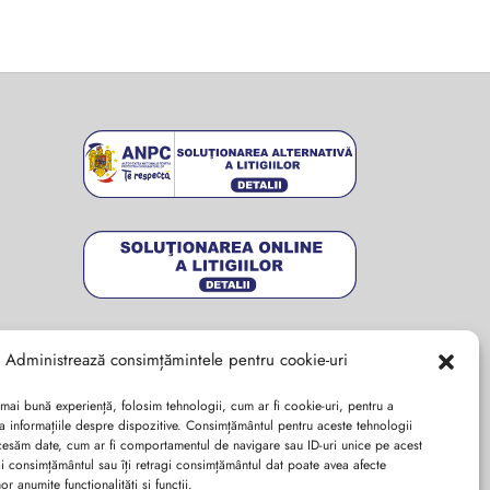
i.
Administrează consimțămintele pentru cookie-uri
 mai bună experiență, folosim tehnologii, cum ar fi cookie-uri, pentru a
a informațiile despre dispozitive. Consimțământul pentru aceste tehnologii
cesăm date, cum ar fi comportamentul de navigare sau ID-uri unice pe acest
dai consimțământul sau îți retragi consimțământul dat poate avea afecte
r anumite funcționalități și funcții.