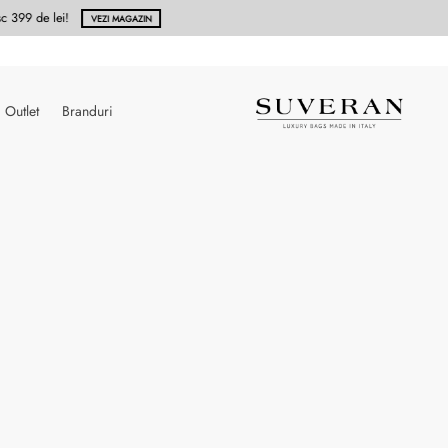
Vezi noua colectie SS25 PIQUADRO !
CLICK !
Outlet
Branduri