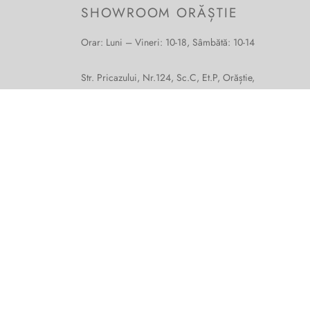
SHOWROOM ORĂȘTIE
Orar: Luni – Vineri: 10-18, Sâmbătă: 10-14
Str. Pricazului, Nr.124, Sc.C, Et.P, Orăștie,
jud. Hunedoara
Tel:
0744-474-045
;
0744-764-200
suveran_borse@yahoo.com