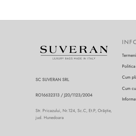
a 
1
Acest
produs
are
mai
INF
multe
variații.
Termeni
Opțiunile
pot
Politica
fi
alese
Cum pl
SC SUVERAN SRL
în
Cum c
pagina
RO16632313 / J20/1123/2004
produsului.
Informa
Str. Pricazului, Nr.124, Sc.C, Et.P, Orăștie,
jud. Hunedoara