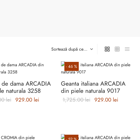
-
46
%
a de dama ARCADIA
Geanta italiana ARCADIA
le naturala 3258
din piele naturala 9017
Prețul inițial
Prețul
Prețul inițial
Prețul
.00
lei
929.00
lei
1,725.00
lei
929.00
lei
a fost:
curent
a fost:
curent
2,100.00 lei.
este:
1,725.00 lei.
este:
Acest
929.00 lei.
929.00 le
produs
are
-
52
%