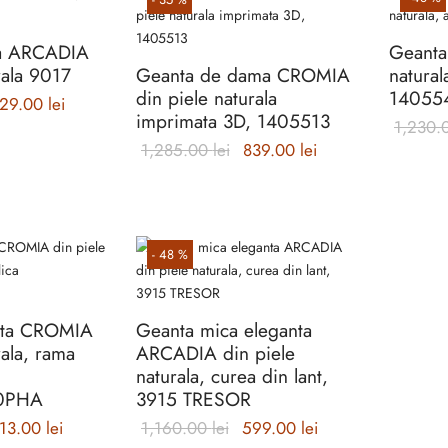
mai
multe
na ARCADIA
Geanta
variații.
rala 9017
Geanta de dama CROMIA
natural
Opțiunile
din piele naturala
14055
pot
ețul inițial
Prețul
29.00
lei
imprimata 3D, 1405513
fi
1,230.
fost:
curent
alese
Prețul inițial
Prețul
1,285.00
lei
839.00
lei
725.00 lei.
este:
în
a fost:
curent
929.00 lei.
pagina
Acest
1,285.00 lei.
este:
produsulu
Acest
produs
839.00 lei.
produs
are
-
48
%
are
mai
mai
multe
multe
variații.
nta CROMIA
Geanta mica eleganta
variații.
Opțiunile
rala, rama
ARCADIA din piele
Opțiunile
pot
naturala, curea din lant,
pot
fi
40PHA
3915 TRESOR
fi
alese
alese
în
ețul inițial
Prețul
Prețul inițial
Prețul
13.00
lei
1,160.00
lei
599.00
lei
în
pagina