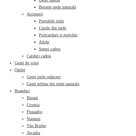
Genți laptop
Borsete piele naturală
Accesorii
Portofele piele
Curele din piele
Portcarduri și portchei
Altele
Seturi cadou
Carduri cadou
Genti de voiaj
Outlet
Genți piele reduceri
Genti ieftine din piele naturala
Branduri
Ripani
Cromia
Piquadro
Nannini
The Bridge
Arcadia