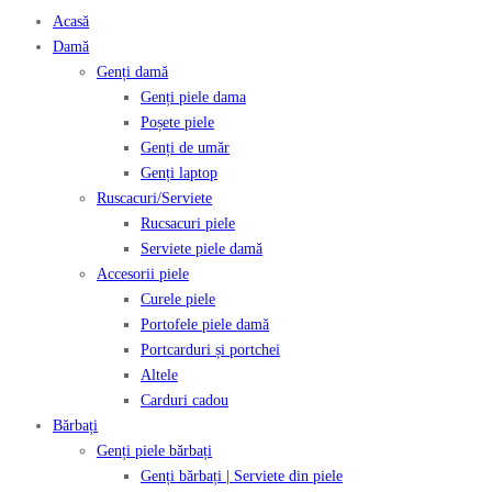
Acasă
Damă
Genți damă
Genți piele dama
Poșete piele
Genți de umăr
Genți laptop
Ruscacuri/Serviete
Rucsacuri piele
Serviete piele damă
Accesorii piele
Curele piele
Portofele piele damă
Portcarduri și portchei
Altele
Carduri cadou
Bărbați
Genți piele bărbați
Genți bărbați | Serviete din piele