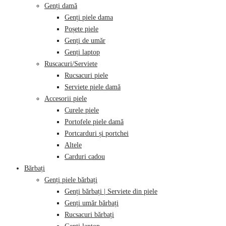
Genți damă
Genți piele dama
Poșete piele
Genți de umăr
Genți laptop
Ruscacuri/Serviete
Rucsacuri piele
Serviete piele damă
Accesorii piele
Curele piele
Portofele piele damă
Portcarduri și portchei
Altele
Carduri cadou
Bărbați
Genți piele bărbați
Genți bărbați | Serviete din piele
Genți umăr bărbați
Rucsacuri bărbați