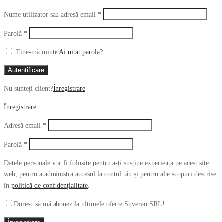
Obligatoriu
Nume utilizator sau adresă email
*
Obligatoriu
Parolă
*
Ține-mă minte
Ai uitat parola?
Autentificare
Nu sunteți client?
Înregistrare
Înregistrare
Obligatoriu
Adresă email
*
Obligatoriu
Parolă
*
Datele personale vor fi folosite pentru a-ți susține experiența pe acest site
web, pentru a administra accesul la contul tău și pentru alte scopuri descrise
în
politică de confidențialitate
.
Doresc să mă abonez la ultimele oferte Suveran SRL!