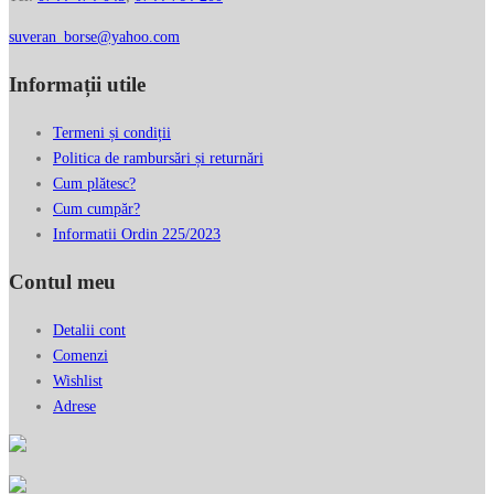
piele
naturala
suveran_borse@yahoo.com
imprimata
Informații utile
3D,
1405513
Termeni și condiții
Politica de rambursări și returnări
Cum plătesc?
Cum cumpăr?
Informatii Ordin 225/2023
Contul meu
Detalii cont
Comenzi
Wishlist
Adrese