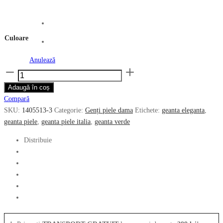
inițial
curent
a
este:
fost:
839.00 lei.
Culoare
1,285.00 lei.
Anulează
Cantitate
Geanta
Adaugă în coș
de
Compară
dama
SKU:
1405513-3
Categorie:
Genți piele dama
Etichete:
geanta eleganta
,
CROMIA
geanta piele
,
geanta piele italia
,
geanta verde
din
piele
Distribuie
naturala
imprimata
3D,
1405513