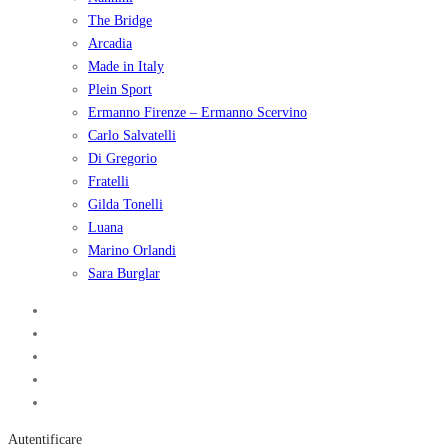
The Bridge
Arcadia
Made in Italy
Plein Sport
Ermanno Firenze – Ermanno Scervino
Carlo Salvatelli
Di Gregorio
Fratelli
Gilda Tonelli
Luana
Marino Orlandi
Sara Burglar
Autentificare