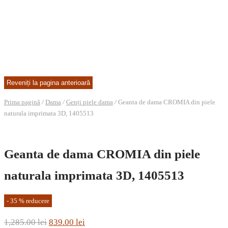
Prima pagină
/
Dama
/
Genți piele dama
/
Geanta de dama CROMIA din piele
naturala imprimata 3D, 1405513
Geanta de dama CROMIA din piele
naturala imprimata 3D, 1405513
-
35
%
reducere
Prețul
Prețul
1,285.00
lei
839.00
lei