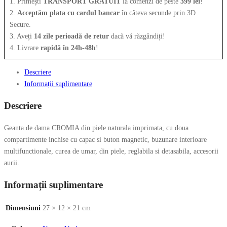
1. Primești
TRANSPORT GRATUIT
la comenzi de peste
399 lei
!
2.
Acceptăm plata cu cardul bancar
în câteva secunde prin 3D
Secure.
3. Aveți
14 zile perioadă de retur
dacă vă răzgândiți!
4. Livrare
rapidă în 24h-48h
!
Descriere
Informații suplimentare
Descriere
Geanta de dama CROMIA din piele naturala imprimata, cu doua
compartimente inchise cu capac si buton magnetic, buzunare interioare
multifunctionale, curea de umar, din piele, reglabila si detasabila, accesorii
aurii.
Informații suplimentare
Dimensiuni
27 × 12 × 21 cm