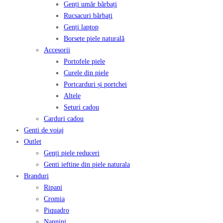
Genți umăr bărbați
Rucsacuri bărbați
Genți laptop
Borsete piele naturală
Accesorii
Portofele piele
Curele din piele
Portcarduri și portchei
Altele
Seturi cadou
Carduri cadou
Genti de voiaj
Outlet
Genți piele reduceri
Genti ieftine din piele naturala
Branduri
Ripani
Cromia
Piquadro
Nannini