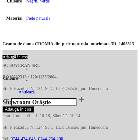
Culoare
Negru
,
Verde
Material
Piele naturala
Geanta de dama CROMIA din piele naturala imprimata 3D, 1405513
Adaugă în coș
SC SUVERAN SRL
RO16632313 / J20/1123/2004
Culoare
Str. Pricazului, Nr.124, Sc.C, Et.P, Orăștie, jud. Hunedoara
Anulează
Cantitate
Showroom Orăștie
Geanta
Adaugă în coș
de
Orar: Luni – Vineri: 10-18, Sâmbătă: 10-14
dama
Str. Pricazului, Nr.124, Sc.C, Et.P, Orăștie, jud. Hunedoara
CROMIA
din
Tel:
0744-474-045
;
0744-764-200