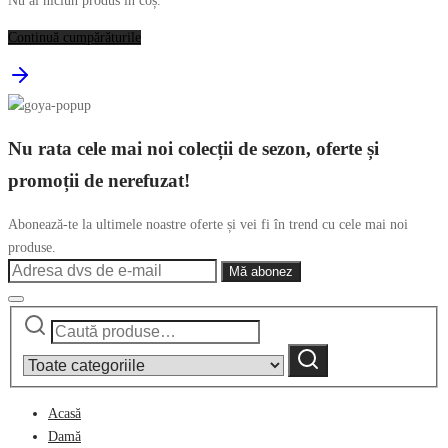
Nu ai niciun produs în coș.
Continuă cumpărăturile
Nu rata cele mai noi colecții de sezon, oferte și
promoții de nerefuzat!
Abonează-te la ultimele noastre oferte și vei fi în trend cu cele mai noi
produse.
Caută
Narrow
după:
by
Caută
category:
Acasă
Damă