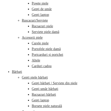
Poșete piele
Genți de umăr
Genți laptop
Ruscacuri/Serviete
Rucsacuri piele
Serviete piele damă
Accesorii piele
Curele piele
Portofele piele damă
Portcarduri și portchei
Altele
Carduri cadou
Bărbați
Genți piele bărbați
Genți bărbați | Serviete din piele
Genți umăr bărbați
Rucsacuri bărbați
Genți laptop
Borsete piele naturală