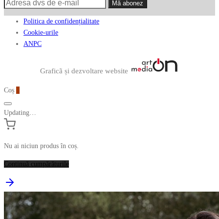
Politica de confidențialitate
Cookie-urile
ANPC
Graficã și dezvoltare website
Coș
0
Updating…
Nu ai niciun produs în coș.
Continuă cumpărăturile