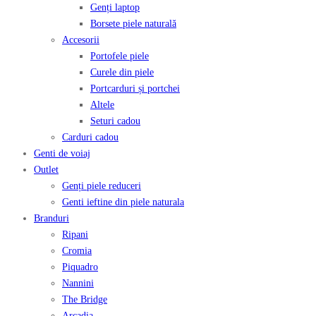
Genți laptop
Borsete piele naturală
Accesorii
Portofele piele
Curele din piele
Portcarduri și portchei
Altele
Seturi cadou
Carduri cadou
Genti de voiaj
Outlet
Genți piele reduceri
Genti ieftine din piele naturala
Branduri
Ripani
Cromia
Piquadro
Nannini
The Bridge
Arcadia