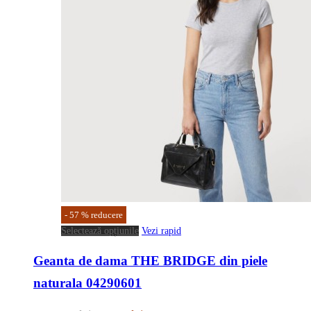
-
57
%
reducere
Acest
Selectează opțiunile
Vezi rapid
produs
Geanta de dama THE BRIDGE din piele
are
mai
naturala 04290601
multe
variații.