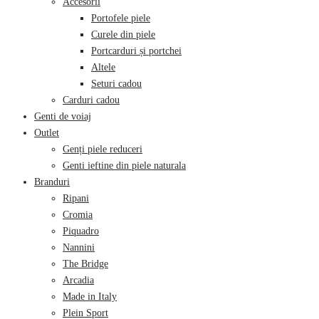
Accesorii
Portofele piele
Curele din piele
Portcarduri și portchei
Altele
Seturi cadou
Carduri cadou
Genti de voiaj
Outlet
Genți piele reduceri
Genti ieftine din piele naturala
Branduri
Ripani
Cromia
Piquadro
Nannini
The Bridge
Arcadia
Made in Italy
Plein Sport