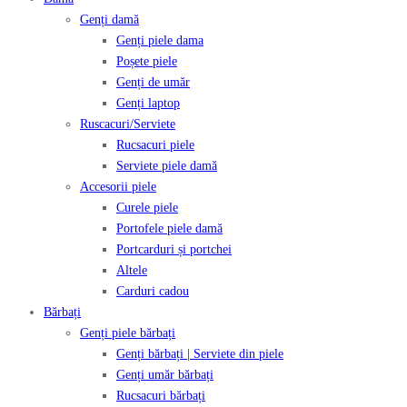
Genți damă
Genți piele dama
Poșete piele
Genți de umăr
Genți laptop
Ruscacuri/Serviete
Rucsacuri piele
Serviete piele damă
Accesorii piele
Curele piele
Portofele piele damă
Portcarduri și portchei
Altele
Carduri cadou
Bărbați
Genți piele bărbați
Genți bărbați | Serviete din piele
Genți umăr bărbați
Rucsacuri bărbați