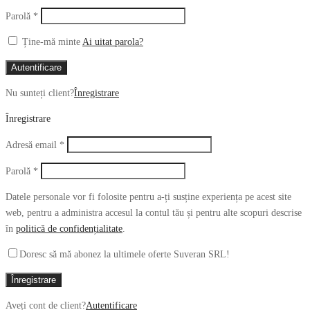
Obligatoriu
Parolă
*
Ține-mă minte
Ai uitat parola?
Autentificare
Nu sunteți client?
Înregistrare
Înregistrare
Obligatoriu
Adresă email
*
Obligatoriu
Parolă
*
Datele personale vor fi folosite pentru a-ți susține experiența pe acest site
web, pentru a administra accesul la contul tău și pentru alte scopuri descrise
în
politică de confidențialitate
.
Doresc să mă abonez la ultimele oferte Suveran SRL!
Înregistrare
Aveți cont de client?
Autentificare