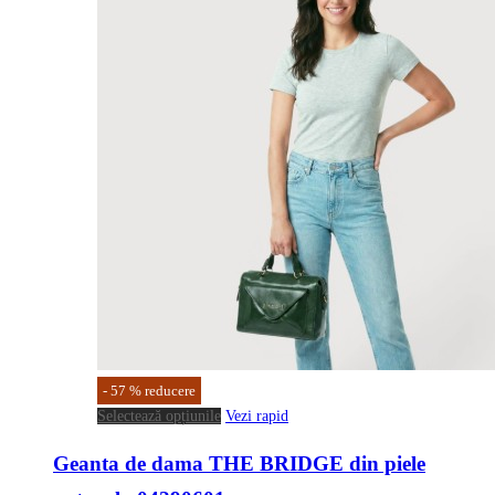
-
57
%
reducere
Acest
Selectează opțiunile
Vezi rapid
produs
Geanta de dama THE BRIDGE din piele
are
mai