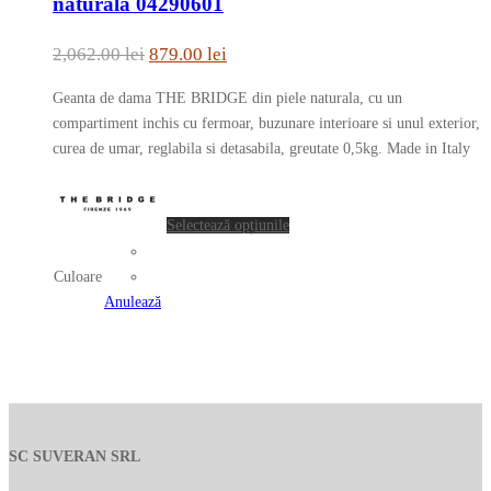
naturala 04290601
multe
variații.
Prețul
Prețul
2,062.00
lei
879.00
lei
Opțiunile
inițial
curent
pot
Geanta de dama THE BRIDGE din piele naturala, cu un
a
este:
fi
compartiment inchis cu fermoar, buzunare interioare si unul exterior,
fost:
879.00 lei.
alese
curea de umar, reglabila si detasabila, greutate 0,5kg. Made in Italy
în
2,062.00 lei.
Acest
pagina
produs
produsului.
Selectează opțiunile
are
mai
Culoare
multe
Anulează
variații.
Opțiunile
pot
fi
alese
în
SC SUVERAN SRL
pagina
produsului.