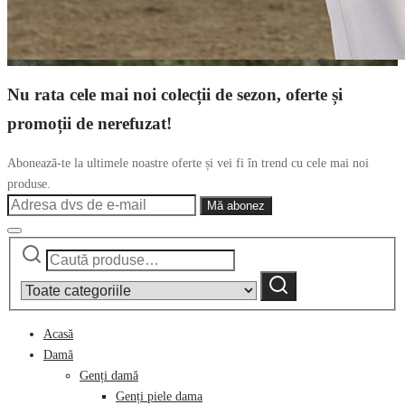
Nu rata cele mai noi colecții de sezon, oferte și
promoții de nerefuzat!
Abonează-te la ultimele noastre oferte și vei fi în trend cu cele mai noi
produse.
Caută
Narrow
după:
by
Caută
category:
Acasă
Damă
Genți damă
Genți piele dama