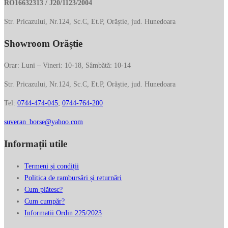
RO16632313 / J20/1123/2004
Str. Pricazului, Nr.124, Sc.C, Et.P, Orăștie, jud. Hunedoara
Showroom Orăștie
Orar: Luni – Vineri: 10-18, Sâmbătă: 10-14
Str. Pricazului, Nr.124, Sc.C, Et.P, Orăștie, jud. Hunedoara
Tel:
0744-474-045
;
0744-764-200
suveran_borse@yahoo.com
Informații utile
Termeni și condiții
Politica de rambursări și returnări
Cum plătesc?
Cum cumpăr?
Informatii Ordin 225/2023