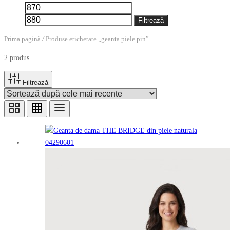
Preț
Preț
minim
maxim
Filtrează
Prima pagină
/
Produse etichetate „geanta piele pin”
2 produs
Filtrează