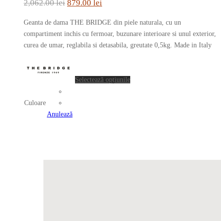
Prețul
Prețul
2,062.00
lei
879.00
lei
Opțiunile
inițial
curent
pot
Geanta de dama THE BRIDGE din piele naturala, cu un
a
este:
fi
compartiment inchis cu fermoar, buzunare interioare si unul exterior,
fost:
879.00 lei.
alese
curea de umar, reglabila si detasabila, greutate 0,5kg. Made in Italy
în
2,062.00 lei.
Acest
pagina
produs
produsului.
Selectează opțiunile
are
mai
Culoare
multe
Anulează
variații.
Opțiunile
pot
fi
alese
în
pagina
produsului.