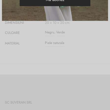
Informații suplimentare
DIMENSIUNI
25 × 10 × 20 cm
Negru
,
Verde
CULOARE
Piele naturala
MATERIAL
SC SUVERAN SRL