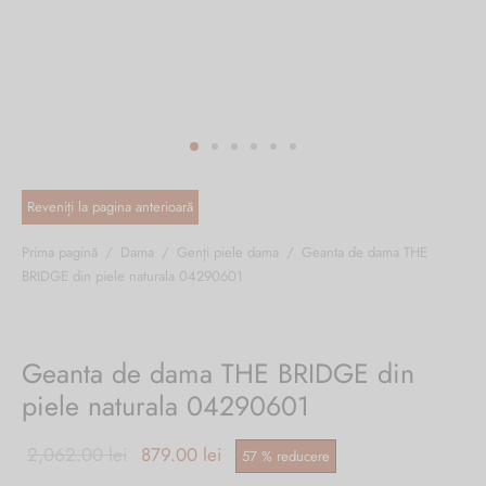
ri cadou
e piele naturală
i cadou
ridge
ia
n Italy
 Sport
no Firenze – Ermanno Scervino
Salvatelli
Prima pagină
/
Dama
/
Genți piele dama
/
Geanta de dama THE
BRIDGE din piele naturala 04290601
egorio
i
Geanta de dama THE BRIDGE din
Tonelli
piele naturala 04290601
Prețul inițial a
Prețul
2,062.00
lei
879.00
lei
57
%
reducere
o Orlandi
fost:
curent