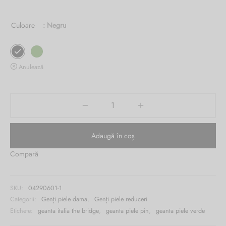
2,062.00 lei.
este:
Burglar
Culoare
: Negru
879.00 lei.
Anulează
Adaugă în coș
Compară
SKU:
04290601-1
Categorii:
Genți piele dama
,
Genți piele reduceri
Etichete:
geanta italia the bridge
,
geanta piele pin
,
geanta piele verde