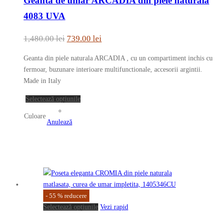
Geanta de umar ARCADIA din piele naturala
are
mai
4083 UVA
multe
variații.
Prețul
Prețul
1,480.00
lei
739.00
lei
Opțiunile
inițial
curent
pot
Geanta din piele naturala ARCADIA , cu un compartiment inchis cu
a
este:
fi
fermoar, buzunare interioare multifunctionale, accesorii argintii.
fost:
739.00 lei.
alese
Made in Italy
în
1,480.00 lei.
Acest
Selectează opțiunile
pagina
produs
produsului.
Culoare
are
Anulează
mai
multe
variații.
Opțiunile
pot
fi
-
55
%
reducere
alese
Acest
Selectează opțiunile
Vezi rapid
în
produs