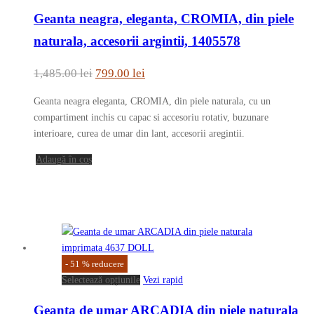
pagina
Geanta neagra, eleganta, CROMIA, din piele
produsului.
naturala, accesorii argintii, 1405578
Prețul
Prețul
1,485.00
lei
799.00
lei
inițial
curent
Geanta neagra eleganta, CROMIA, din piele naturala, cu un
a
este:
compartiment inchis cu capac si accesoriu rotativ, buzunare
fost:
799.00 lei.
interioare, curea de umar din lant, accesorii aregintii.
1,485.00 lei.
Adaugă în coș
-
51
%
reducere
Acest
Selectează opțiunile
Vezi rapid
produs
Geanta de umar ARCADIA din piele naturala
are