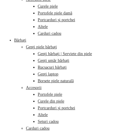
Curele piele
Portofele piele damă
Portcarduri și portchei
Altele
Carduri cadou
Bărbați
Genți piele bărbați
Genți bărbați | Serviete din piele
Genți umăr bărbați
Rucsacuri bărbați
Genți laptop
Borsete piele naturală
Accesorii
Portofele piele
Curele din piele
Portcarduri și portchei
Altele
Seturi cadou
Carduri cadou