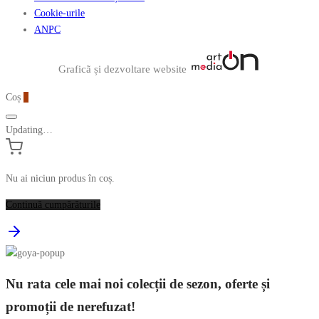
Cookie-urile
ANPC
Graficã și dezvoltare website
Coș
0
Updating…
Nu ai niciun produs în coș.
Continuă cumpărăturile
Nu rata cele mai noi colecții de sezon, oferte și
promoții de nerefuzat!