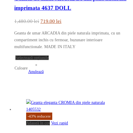
mai
imprimata 4637 DOLL
multe
variații.
Prețul
Prețul
1,480.00
lei
719.00
lei
Opțiunile
inițial
curent
pot
Geanta de umar ARCADIA din piele naturala imprimata, cu un
a
este:
fi
compartiment inchis cu fermoar, buzunare interioare
fost:
719.00 lei.
alese
multifunctionale. MADE IN ITALY
în
1,480.00 lei.
Acest
Selectează opțiunile
pagina
produs
produsului.
Culoare
are
Anulează
mai
multe
variații.
Opțiunile
pot
fi
-
43
%
reducere
alese
Adaugă în coș
Vezi rapid
în
pagina