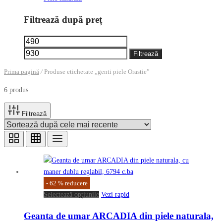
Filtrează după preț
Preț
Preț
minim
maxim
Filtrează
Prima pagină
/
Produse etichetate „genti piele Orastie”
6 produs
Filtrează
-
62
%
reducere
Acest
Selectează opțiunile
Vezi rapid
produs
Geanta de umar ARCADIA din piele naturala,
are