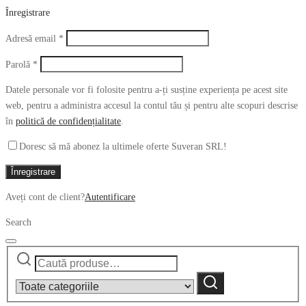
Înregistrare
Obligatoriu
Adresă email
*
Obligatoriu
Parolă
*
Datele personale vor fi folosite pentru a-ți susține experiența pe acest site
web, pentru a administra accesul la contul tău și pentru alte scopuri descrise
în
politică de confidențialitate
.
Doresc să mă abonez la ultimele oferte Suveran SRL!
Înregistrare
Aveți cont de client?
Autentificare
Search
Caută
Narrow
după:
by
Caută
category: