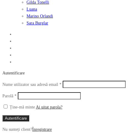
Gilda Tonelli
Luana
Marino Orlandi
Sara Burglar
Autentificare
Obligatoriu
Nume utilizator sau adresă email
*
Obligatoriu
Parolă
*
Ține-mă minte
Ai uitat parola?
Autentificare
Nu sunteți client?
Înregistrare