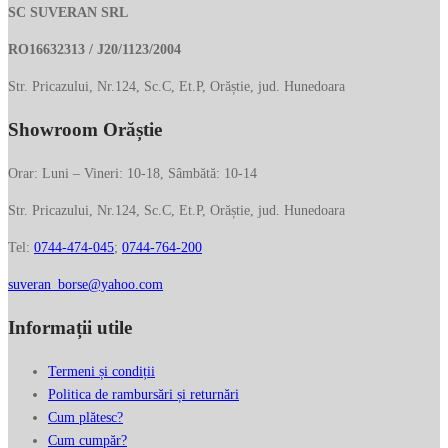
fi
SC SUVERAN SRL
alese
RO16632313 / J20/1123/2004
în
pagina
Str. Pricazului, Nr.124, Sc.C, Et.P, Orăștie, jud. Hunedoara
produsului.
Showroom Orăștie
Orar: Luni – Vineri: 10-18, Sâmbătă: 10-14
Str. Pricazului, Nr.124, Sc.C, Et.P, Orăștie, jud. Hunedoara
Tel:
0744-474-045
;
0744-764-200
suveran_borse@yahoo.com
Informații utile
Termeni și condiții
Politica de rambursări și returnări
Cum plătesc?
Cum cumpăr?