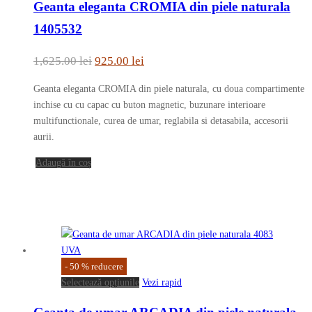
Geanta eleganta CROMIA din piele naturala
produsului.
1405532
Prețul
Prețul
1,625.00
lei
925.00
lei
inițial
curent
Geanta eleganta CROMIA din piele naturala, cu doua compartimente
a
este:
inchise cu cu capac cu buton magnetic, buzunare interioare
fost:
925.00 lei.
multifunctionale, curea de umar, reglabila si detasabila, accesorii
aurii.
1,625.00 lei.
Adaugă în coș
-
50
%
reducere
Acest
Selectează opțiunile
Vezi rapid
produs