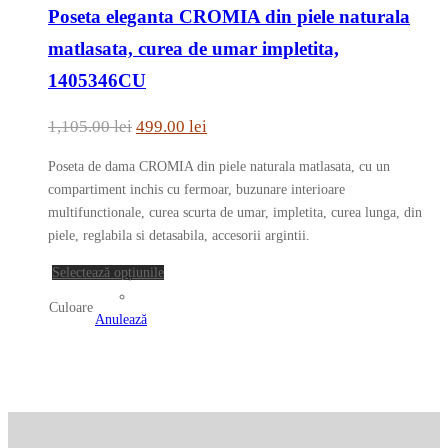
pagina
Poseta eleganta CROMIA din piele naturala
are
produsului.
mai
matlasata, curea de umar impletita,
multe
1405346CU
variații.
Opțiunile
Prețul
Prețul
1,105.00
lei
499.00
lei
pot
inițial
curent
fi
Poseta de dama CROMIA din piele naturala matlasata, cu un
a
este:
alese
compartiment inchis cu fermoar, buzunare interioare
în
fost:
499.00 lei.
multifunctionale, curea scurta de umar, impletita, curea lunga, din
pagina
piele, reglabila si detasabila, accesorii argintii.
1,105.00 lei.
produsului.
Acest
Selectează opțiunile
produs
Culoare
are
Anulează
mai
multe
variații.
Opțiunile
pot