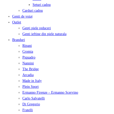
Seturi cadou
Carduri cadou
Genti de voiaj
Outlet
Genți piele reduceri
Genti ieftine din piele naturala
Branduri
Ripani
Cromia
Piquadro
Nannini
The Bridge
Arcadia
Made in Italy
Plein Sport
Ermanno Firenze – Ermanno Scervino
Carlo Salvatelli
Di Gregorio
Fratelli