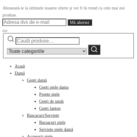
Abonează-te la ultimele noastre oferte și vei fi în trend cu cele mai noi
produse.
Caută
Narrow
după:
by
Caută
category:
Acasă
Damă
Genți damă
Genți piele dama
Poșete piele
Genți de umăr
Genți laptop
Ruscacuri/Serviete
Rucsacuri piele
Serviete piele damă
Accesorii piele