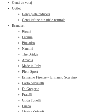
Genti de voiaj
Outlet
Genți piele reduceri
Genti ieftine din piele naturala
Branduri
Ripani
Cromia
Piquadro
Nannini
The Bridge
Arcadia
Made in Italy
Plein Sport
Ermanno Firenze – Ermanno Scervino
Carlo Salvatelli
Di Gregorio
Fratelli
Gilda Tonelli
Luana
Marino Orlandi