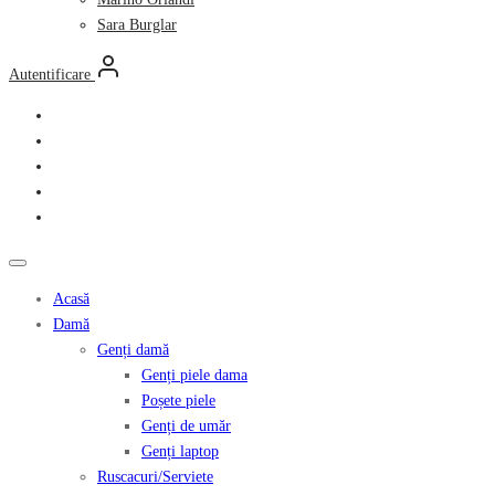
Sara Burglar
Autentificare
Acasă
Damă
Genți damă
Genți piele dama
Poșete piele
Genți de umăr
Genți laptop
Ruscacuri/Serviete