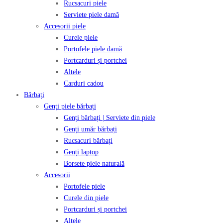
Rucsacuri piele
Serviete piele damă
Accesorii piele
Curele piele
Portofele piele damă
Portcarduri și portchei
Altele
Carduri cadou
Bărbați
Genți piele bărbați
Genți bărbați | Serviete din piele
Genți umăr bărbați
Rucsacuri bărbați
Genți laptop
Borsete piele naturală
Accesorii
Portofele piele
Curele din piele
Portcarduri și portchei
Altele